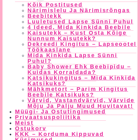
Child
Kõik Postitused
Menu
Närimislelu Ja Närimisrõngas
Beebitekk
Luuletused Lapse Sünni Puhul
4 Ideed, Mida Kinkida Beebile
Kaisutekk – Kust Osta Kõige
Nunnum Kaisutekk?
Dekreedi Kingitus – Lapseootel
Töökaaslane
Mida Kinkida Lapse Sünni
Puhul?
Baby Shower Ehk Beebipidu –
Kuidas Korraldada?
Katsikukingitus – Mida Kinkida
Katsikuks?
Mähkmetort – Parim Kingitus
Beebile Katsikuks?
Värvid, Vastandvärvid, Värvide
Mõju Ja Palju Muud Huvitavat!
Müügi- Ja Ostutingimused
Privaatsuspoliitika
Meist
Ostukorv
KKK – Korduma Kippuvad
Küsimused