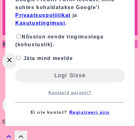
suhtes kohaldatakse Google'i
Privaatsuspoliitikat
ja
Kasutustingimusi
.
Nõustun nende tingimustega
Kõik õigused kaitstud © Parim Kink 2026
(kohustuslik).
Jäta mind meelde
Ostukorvi kokkuvõte
Kaotasid parooli?
Ei ole kontot?
Registreeri siin
Ostukorvis ei ole tooteid.