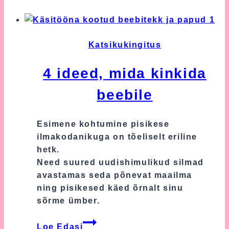
sünni
puhul
Katsikukingitus
4 ideed, mida kinkida
beebile
Esimene kohtumine pisikese
ilmakodanikuga on tõeliselt eriline
hetk.
Need suured uudishimulikud silmad
avastamas seda põnevat maailma
ning pisikesed käed õrnalt sinu
sõrme ümber.
4
Loe Edasi