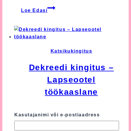
Kaisutekk
Loe Edasi
–
Kust
osta
kõige
nunnum
kaisutekk?
Katsikukingitus
Dekreedi kingitus –
Lapseootel
töökaaslane
Aga milline on siis parim kingitus
Kasutajanimi või e-postiaadress
dekreeti minejale? Parimateks
kingitusteks on kingitused, mis
lisaks ilule on ka praktilised.