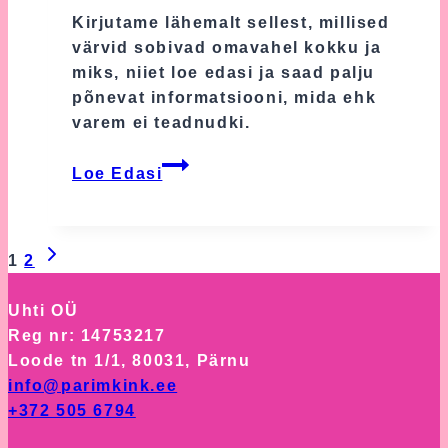
Kirjutame lähemalt sellest, millised
värvid sobivad omavahel kokku ja
miks, niiet loe edasi ja saad palju
põnevat informatsiooni, mida ehk
varem ei teadnudki.
Värvid,
Loe Edasi
vastandvärvid,
värvide
mõju
Next
Lehekülje
1
2
ja
Page
palju
navigeerimine
Uhti OÜ
muud
Reg nr: 14753217
huvitavat!
Loode tn 1/1, 80031, Pärnu
info@parimkink.ee
+372 505 6794