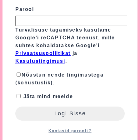
Parool
Dekreedi
Loe Edasi
kingitus
–
Turvalisuse tagamiseks kasutame
Lapseootel
Google'i reCAPTCHA teenust, mille
töökaaslane
suhtes kohaldatakse Google'i
Katsikukingitus
Privaatsuspoliitikat
ja
Kasutustingimusi
.
Mida kinkida lapse
Nõustun nende tingimustega
sünni puhul?
(kohustuslik).
Jäta mind meelde
Mõni hetk on elus ilusam kui teine,
mõni hetk on kohe väga-väga ilus!
Jaan Tättel on õigus, sest täpselt nii
ju ongi. Lapse sünd on kindlasti üks
Kaotasid parooli?
nendest hetkedest, mis on väga-väga
eriline ja kindlasti üks ilusamaid