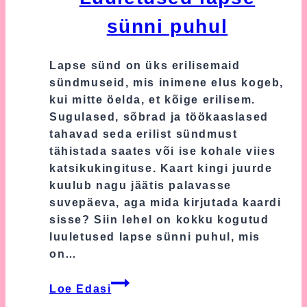
sünni puhul
Lapse sünd on üks erilisemaid
sündmuseid, mis inimene elus kogeb,
kui mitte öelda, et kõige erilisem.
Sugulased, sõbrad ja töökaaslased
tahavad seda erilist sündmust
tähistada saates või ise kohale viies
katsikukingituse. Kaart kingi juurde
kuulub nagu jäätis palavasse
suvepäeva, aga mida kirjutada kaardi
sisse? Siin lehel on kokku kogutud
luuletused lapse sünni puhul, mis
on…
Luuletused
Loe Edasi
lapse