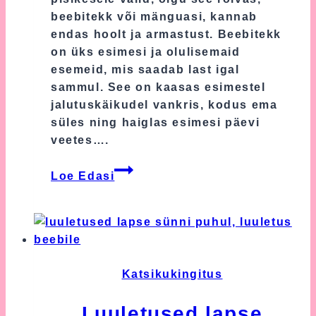
beebitekk või mänguasi, kannab
endas hoolt ja armastust. Beebitekk
on üks esimesi ja olulisemaid
esemeid, mis saadab last igal
sammul. See on kaasas esimestel
jalutuskäikudel vankris, kodus ema
süles ning haiglas esimesi päevi
veetes….
Beebitekk
Loe Edasi
Katsikukingitus
Luuletused lapse