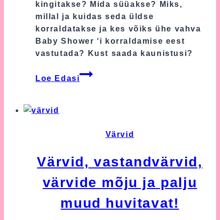
kingitakse? Mida süüakse? Miks,
millal ja kuidas seda üldse
korraldatakse ja kes võiks ühe vahva
Baby Shower ‘i korraldamise eest
vastutada? Kust saada kaunistusi?
Baby
Loe Edasi
Shower
ehk
Beebipidu
–
Kuidas
Värvid
korraldada?
Värvid, vastandvärvid,
värvide mõju ja palju
muud huvitavat!