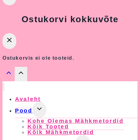
Ostukorvi kokkuvõte
Ostukorvis ei ole tooteid.
Avaleht
Toggle
Pood
Child
Kohe Olemas Mähkmetordid
Menu
Kõik Tooted
Kõik Mähkmetordid