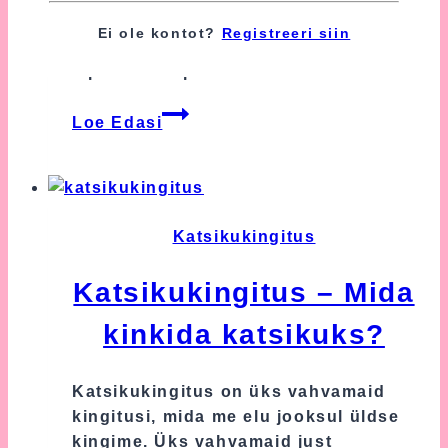
hetki elus. Meie tänasest blogist leiad
Ei ole kontot?
Registreeri siin
vastuse küsimusele, mida kinkida
lapse sünni puhul?
Mida
Loe Edasi
kinkida
lapse
sünni
puhul?
Katsikukingitus
Katsikukingitus – Mida
kinkida katsikuks?
Katsikukingitus on üks vahvamaid
kingitusi, mida me elu jooksul üldse
kingime. Üks vahvamaid just