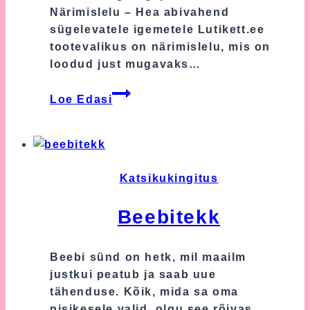
Närimislelu – Hea abivahend
sügelevatele igemetele Lutikett.ee
tootevalikus on närimislelu, mis on
loodud just mugavaks…
Närimislelu
Loe Edasi
Ja
Närimisrõngas
Katsikukingitus
Beebitekk
Beebi sünd on hetk, mil maailm
justkui peatub ja saab uue
tähenduse. Kõik, mida sa oma
pisikesele valid, olgu see rõivas,