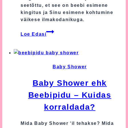
seetõttu, et see on beebi esimene
kingitus ja Sinu esimene kohtumine
väikese ilmakodanikuga.
Katsikukingitus
Loe Edasi
–
Mida
kinkida
katsikuks?
Baby Shower
Baby Shower ehk
Beebipidu – Kuidas
korraldada?
Mida Baby Shower ‘il tehakse? Mida