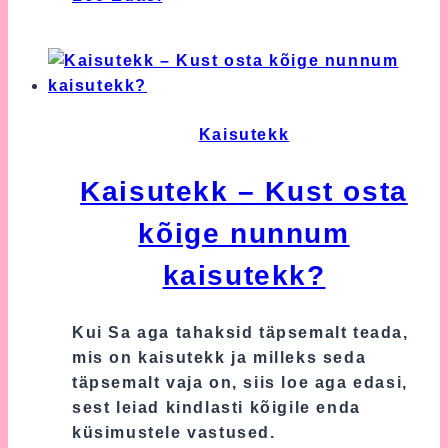
ideed,
mida
kinkida
beebile
Kaisutekk
Kaisutekk – Kust osta
kõige nunnum
kaisutekk?
Kui Sa aga tahaksid täpsemalt teada,
mis on kaisutekk ja milleks seda
täpsemalt vaja on, siis loe aga edasi,
sest leiad kindlasti kõigile enda
küsimustele vastused.