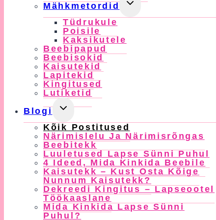
Toggle
Mähkmetordid
Child
Tüdrukule
Menu
Poisile
Kaksikutele
Beebipapud
Beebisokid
Kaisutekid
Lapitekid
Kingitused
Lutiketid
Toggle
Blogi
Child
Kõik Postitused
Menu
Närimislelu Ja Närimisrõngas
Beebitekk
Luuletused Lapse Sünni Puhul
4 Ideed, Mida Kinkida Beebile
Kaisutekk – Kust Osta Kõige
Nunnum Kaisutekk?
Dekreedi Kingitus – Lapseootel
Töökaaslane
Mida Kinkida Lapse Sünni
Puhul?