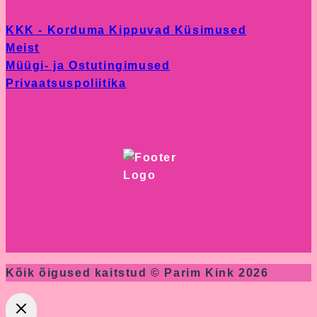
KKK - Korduma Kippuvad Küsimused
Meist
Müügi- ja Ostutingimused
Privaatsuspoliitika
Kõik õigused kaitstud © Parim Kink 2026