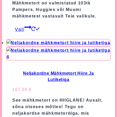
Mähkmetort on valmistatud 103tk
Pampers, Huggies või Muumi
mähkmetest vastavalt Teie valikule.
This
Vali
product
has
multiple
variants.
The
options
may
Neljakordne Mähkmetort Hiire Ja
be
Lutiketiga
chosen
107.00
€
on
the
See mähkmetort on HIIGLANE! Ausalt,
product
sõna otseses mõttes! Tegu on
page
neljakordse mähkmetordiga, mis