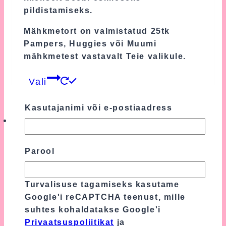
page
pildistamiseks.
Mähkmetort on valmistatud 25tk
Pampers, Huggies või Muumi
mähkmetest vastavalt Teie valikule.
This
Vali
product
has
Kasutajanimi või e-postiaadress
multiple
variants.
The
Parool
options
may
be
Neljakordne Mähkmetort Käsitöö Karu Ja
Turvalisuse tagamiseks kasutame
chosen
Papudega
Google'i reCAPTCHA teenust, mille
on
suhtes kohaldatakse Google'i
145.00
€
the
Privaatsuspoliitikat
ja