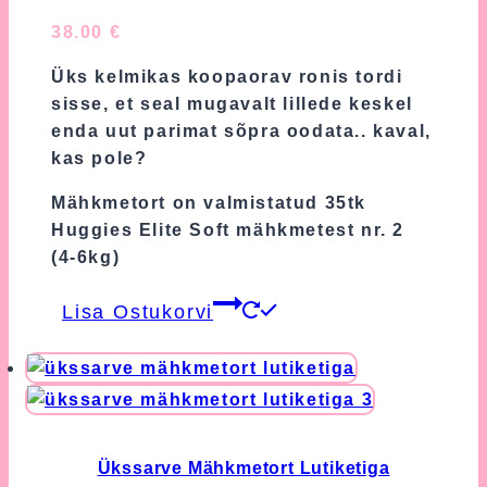
38.00
€
Üks kelmikas koopaorav ronis tordi
sisse, et seal mugavalt lillede keskel
enda uut parimat sõpra oodata.. kaval,
kas pole?
Mähkmetort on valmistatud 35tk
Huggies Elite Soft mähkmetest nr. 2
(4-6kg)
Lisa Ostukorvi
Ükssarve Mähkmetort Lutiketiga