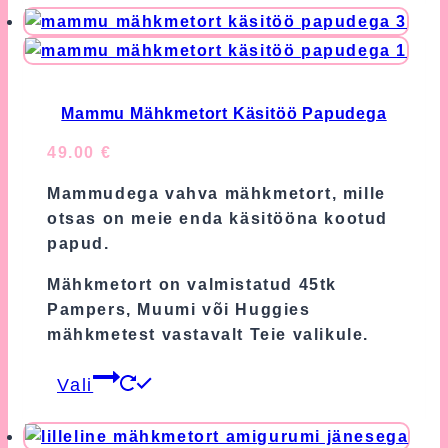
has
multiple
variants.
The
options
Mammu Mähkmetort Käsitöö Papudega
may
49.00
€
be
chosen
Mammudega vahva mähkmetort, mille
on
otsas on meie enda käsitööna kootud
the
papud.
product
Mähkmetort on valmistatud 45tk
page
Pampers, Muumi või Huggies
mähkmetest vastavalt Teie valikule.
This
Vali
product
has