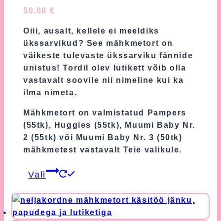
50.00
€
Oiii, ausalt, kellele ei meeldiks
ükssarvikud? See mähkmetort on
väikeste tulevaste ükssarviku fännide
unistus! Tordil olev lutikett võib olla
vastavalt soovile nii nimeline kui ka
ilma nimeta.
Mähkmetort on valmistatud Pampers
(55tk), Huggies (55tk), Muumi Baby Nr.
2 (55tk) või Muumi Baby Nr. 3 (50tk)
mähkmetest vastavalt Teie valikule.
This
Vali
product
has
multiple
variants.