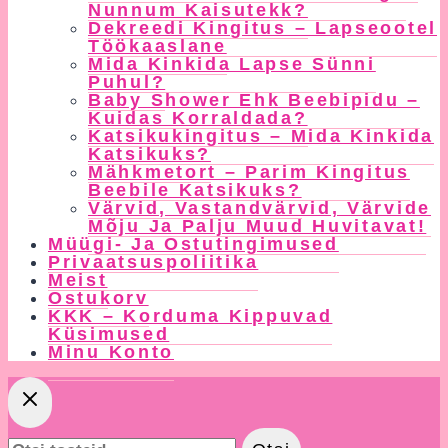
Nunnum Kaisutekk?
Dekreedi Kingitus – Lapseootel
Töökaaslane
Mida Kinkida Lapse Sünni
Puhul?
Baby Shower Ehk Beebipidu –
Kuidas Korraldada?
Katsikukingitus – Mida Kinkida
Katsikuks?
Mähkmetort – Parim Kingitus
Beebile Katsikuks?
Värvid, Vastandvärvid, Värvide
Mõju Ja Palju Muud Huvitavat!
Müügi- Ja Ostutingimused
Privaatsuspoliitika
Meist
Ostukorv
KKK – Korduma Kippuvad
Küsimused
Minu Konto
Otsi: