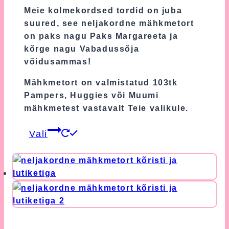
Meie kolmekordsed tordid on juba
suured, see neljakordne mähkmetort
on paks nagu Paks Margareeta ja
kõrge nagu Vabadussõja
võidusammas!
Mähkmetort on valmistatud 103tk
Pampers, Huggies või Muumi
mähkmetest vastavalt Teie valikule.
This
Vali
product
has
multiple
variants.
The
options
may