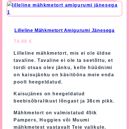
multiple
variants.
The
options
may
Lilleline Mähkmetort Amigurumi Jänesega
be
74.00
€
chosen
on
Lilleline mähkmetort, mis ei ole üldse
the
tavaline. Tavaline ei ole ta seetõttu, et
product
tordi otsas olev jänku, kelle hüüdnimi
page
on kaisujänku on käsitööna meie enda
poolt heegeldatud.
Kaisujänes on heegeldatud
beebisõbralikust lõngast ja 38cm pikk.
Mähkmetort on valmistatud 45tk
Pampers, Huggies või Muumi
mähkmetest vastavalt Teie valikule.