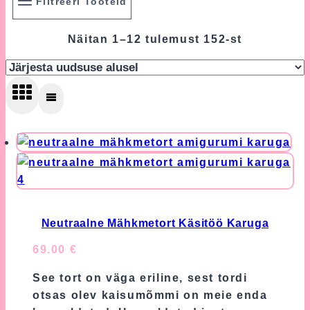
Filtreeri Tooteid
Sorted
Näitan 1–12 tulemust 152-st
by
latest
Neutraalne Mähkmetort Käsitöö Karuga
69.00
€
See tort on väga eriline, sest tordi
otsas olev kaisumõmmi on meie enda