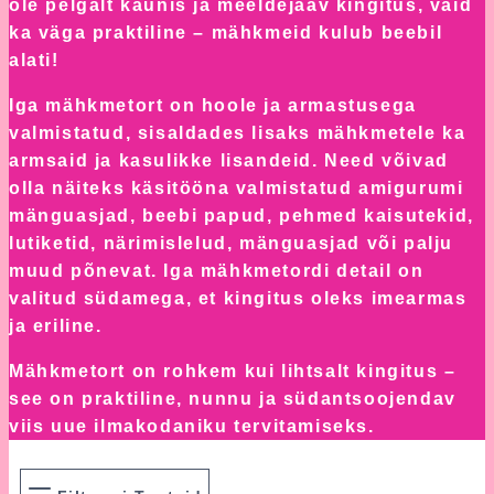
ole pelgalt kaunis ja meeldejääv kingitus, vaid
ka väga praktiline – mähkmeid kulub beebil
alati!
Iga mähkmetort on hoole ja armastusega
valmistatud, sisaldades lisaks mähkmetele ka
armsaid ja kasulikke lisandeid. Need võivad
olla näiteks käsitööna valmistatud amigurumi
mänguasjad, beebi papud, pehmed kaisutekid,
lutiketid, närimislelud, mänguasjad või palju
muud põnevat. Iga mähkmetordi detail on
valitud südamega, et kingitus oleks imearmas
ja eriline.
Mähkmetort on rohkem kui lihtsalt kingitus –
see on praktiline, nunnu ja südantsoojendav
viis uue ilmakodaniku tervitamiseks.