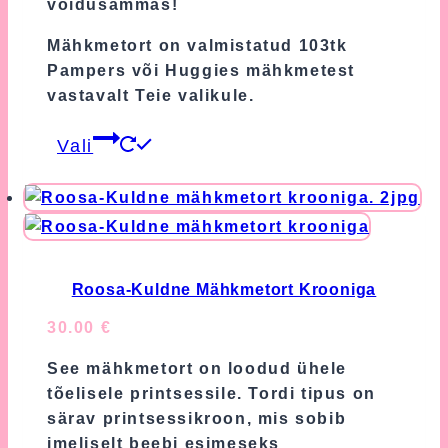
võidusammas!
Mähkmetort on valmistatud 103tk
Pampers või Huggies mähkmetest
vastavalt Teie valikule.
This
Vali
product
has
multiple
variants.
The
options
Roosa-Kuldne Mähkmetort Krooniga
may
30.00
€
be
chosen
See mähkmetort on loodud ühele
on
tõelisele printsessile. Tordi tipus on
the
särav printsessikroon, mis sobib
product
imeliselt beebi esimeseks