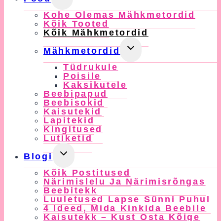
Child
Kohe Olemas Mähkmetordid
Menu
Kõik Tooted
Kõik Mähkmetordid
Toggle
Mähkmetordid
Child
Tüdrukule
Menu
Poisile
Kaksikutele
Beebipapud
Beebisokid
Kaisutekid
Lapitekid
Kingitused
Lutiketid
Toggle
Blogi
Child
Kõik Postitused
Menu
Närimislelu Ja Närimisrõngas
Beebitekk
Luuletused Lapse Sünni Puhul
4 Ideed, Mida Kinkida Beebile
Kaisutekk – Kust Osta Kõige