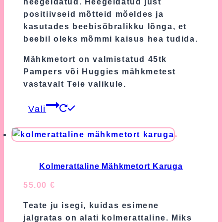
heegeldatud. Heegeldatud just
positiivseid mõtteid mõeldes ja
kasutades beebisõbralikku lõnga, et
beebil oleks mõmmi kaisus hea tudida.
Mähkmetort on valmistatud 45tk
Pampers või Huggies mähkmetest
vastavalt Teie valikule.
This
Vali
product
has
multiple
variants.
The
Kolmerattaline Mähkmetort Karuga
options
55.00
€
may
be
Teate ju isegi, kuidas esimene
chosen
jalgratas on alati kolmerattaline. Miks