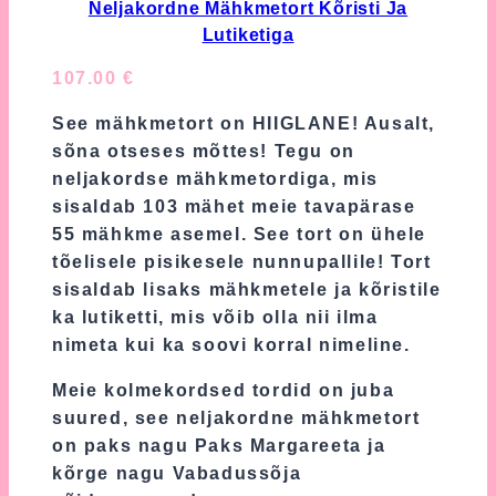
be
Neljakordne Mähkmetort Kõristi Ja
chosen
Lutiketiga
on
107.00
€
the
product
See mähkmetort on HIIGLANE! Ausalt,
page
sõna otseses mõttes! Tegu on
neljakordse mähkmetordiga, mis
sisaldab 103 mähet meie tavapärase
55 mähkme asemel. See tort on ühele
tõelisele pisikesele nunnupallile! Tort
sisaldab lisaks mähkmetele ja kõristile
ka lutiketti, mis võib olla nii ilma
nimeta kui ka soovi korral nimeline.
Meie kolmekordsed tordid on juba
suured, see neljakordne mähkmetort
on paks nagu Paks Margareeta ja
kõrge nagu Vabadussõja