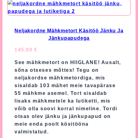
The
options
may
be
Neljakordne Mähkmetort Käsitöö Jänku Ja
chosen
Jänkupapudega
on
145.00
€
the
product
See mähkmetort on HIIGLANE! Ausalt,
page
sõna otseses mõttes! Tegu on
neljakordse mähkmetordiga, mis
sisaldab 103 mähet meie tavapärase
55 mähkme asemel. Tort sisaldab
lisaks mähkmetele ka lutiketti, mis
võib olla soovi korral nimeline. Tordi
otsas olev jänku ja jänkupapud on
meie enda poolt kösitööna
valmistatud.