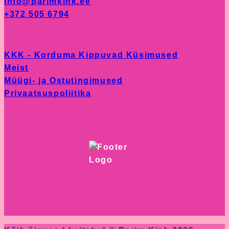
info@parimkink.ee
+372 505 6794
KKK - Korduma Kippuvad Küsimused
Meist
Müügi- ja Ostutingimused
Privaatsuspoliitika