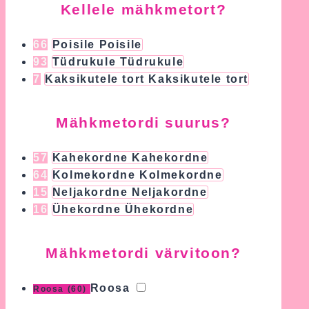
Kellele mähkmetort?
66
Poisile
Poisile
93
Tüdrukule
Tüdrukule
7
Kaksikutele tort
Kaksikutele tort
Mähkmetordi suurus?
57
Kahekordne
Kahekordne
64
Kolmekordne
Kolmekordne
15
Neljakordne
Neljakordne
16
Ühekordne
Ühekordne
Mähkmetordi värvitoon?
Roosa
Roosa
(60)