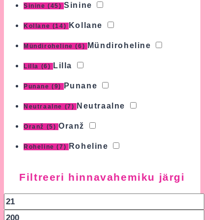
Sinine
Sinine
(45)
Kollane
Kollane
(14)
Mündiroheline
Mündiroheline
(6)
Lilla
Lilla
(6)
Punane
Punane
(9)
Neutraalne
Neutraalne
(7)
Oranž
Oranž
(5)
Roheline
Roheline
(7)
Filtreeri hinnavahemiku järgi