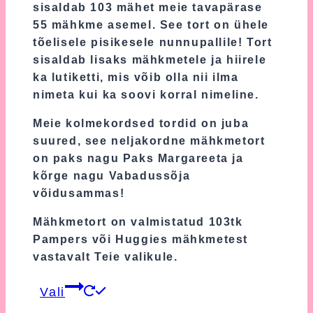
sisaldab 103 mähet meie tavapärase
55 mähkme asemel. See tort on ühele
tõelisele pisikesele nunnupallile! Tort
sisaldab lisaks mähkmetele ja hiirele
ka lutiketti, mis võib olla nii ilma
nimeta kui ka soovi korral nimeline.
Meie kolmekordsed tordid on juba
suured, see neljakordne mähkmetort
on paks nagu Paks Margareeta ja
kõrge nagu Vabadussõja
võidusammas!
Mähkmetort on valmistatud 103tk
Pampers või Huggies mähkmetest
vastavalt Teie valikule.
This
Vali
product