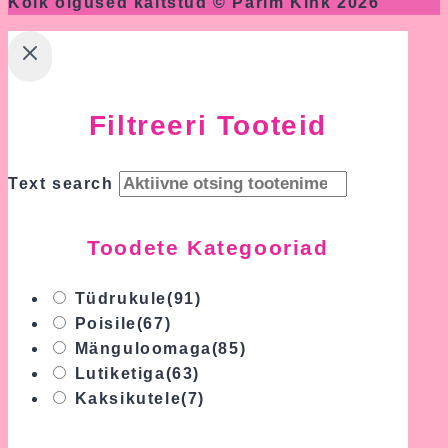
Kõik õigused kaitstud © Parim Kink 2026
Filtreeri Tooteid
Text search
Toodete Kategooriad
Tüdrukule
(91)
Poisile
(67)
Mänguloomaga
(85)
Lutiketiga
(63)
Kaksikutele
(7)