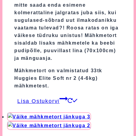
on
mitte saada enda esimene
the
kolmerattaline jalgratas juba siis, kui
product
sugulased-sõbrad uut ilmakodanikku
page
vaatama tulevad?! Roosa ratas on iga
väikese tüdruku unistus! Mähkmetort
sisaldab lisaks mähkmetele ka beebi
pudipõlle, puuvillast lina (70x100cm)
ja mänguasja.
Mähkmetort on valmistatud 33tk
Huggies Elite Soft nr 2 (4-6kg)
mähkmetest.
Lisa Ostukorvi