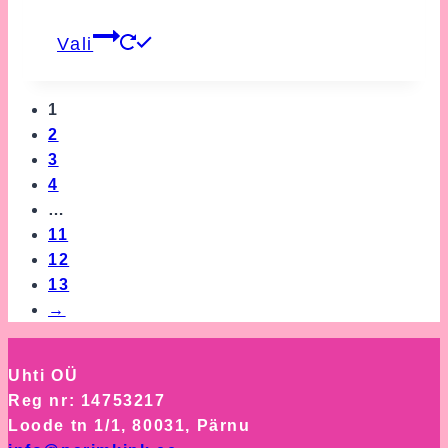
This
Vali
product
has
multiple
1
variants.
2
The
3
options
4
may
…
be
11
chosen
12
on
13
the
→
product
page
Uhti OÜ
Reg nr: 14753217
Loode tn 1/1, 80031, Pärnu