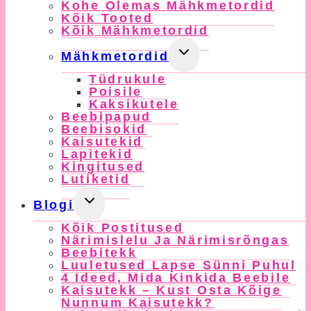
Kohe Olemas Mähkmetordid
Menu
Kõik Tooted
Kõik Mähkmetordid
Toggle
Mähkmetordid
Child
Tüdrukule
Menu
Poisile
Kaksikutele
Beebipapud
Beebisokid
Kaisutekid
Lapitekid
Kingitused
Lutiketid
Toggle
Blogi
Child
Kõik Postitused
Menu
Närimislelu Ja Närimisrõngas
Beebitekk
Luuletused Lapse Sünni Puhul
4 Ideed, Mida Kinkida Beebile
Kaisutekk – Kust Osta Kõige
Nunnum Kaisutekk?