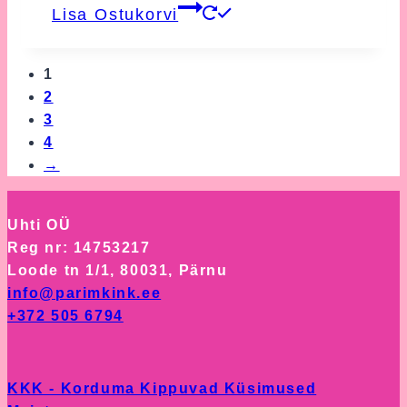
Lisa Ostukorvi
1
2
3
4
→
Uhti OÜ
Reg nr: 14753217
Loode tn 1/1, 80031, Pärnu
info@parimkink.ee
+372 505 6794
KKK - Korduma Kippuvad Küsimused