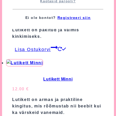
Kaotasid parooli?
Lutikett on armas ja praktiline
kingitus, mis rõõmustab nii beebit kui
Ei ole kontot?
Registreeri siin
ka värskeid vanemaid.
Lutikett on pakitud ja valmis
kinkimiseks.
Lisa Ostukorvi
Lutikett Minni
12.00
€
Lutikett on armas ja praktiline
kingitus, mis rõõmustab nii beebit kui
ka värskeid vanemaid.