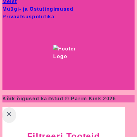
Meist
Müügi- ja Ostutingimused
Privaatsuspoliitika
Kõik õigused kaitstud © Parim Kink 2026
Filtreeri Tooteid