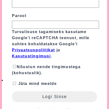
Lutikett Rõõmus
Parool
12.00
€
Lutikett on armas ja praktiline
Turvalisuse tagamiseks kasutame
kingitus, mis rõõmustab nii beebit kui
Google'i reCAPTCHA teenust, mille
ka värskeid vanemaid.
suhtes kohaldatakse Google'i
Lutikett on pakitud ja valmis
Privaatsuspoliitikat
ja
kinkimiseks.
Kasutustingimusi
.
Nõustun nende tingimustega
Lisa Ostukorvi
(kohustuslik).
Jäta mind meelde
Lutikett Suvekuu
12.00
€