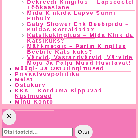
Dekreedi Kingitus – Lapseootel
Töökaaslane
Mida Kinkida Lapse Sünni
Puhul?
Baby Shower Ehk Beebipidu –
Kuidas Korraldada?
Katsikukingitus – Mida Kinkida
Katsikuks?
Mähkmetort – Parim Kingitus
Beebile Katsikuks?
Värvid, Vastandvärvid, Värvide
Mõju Ja Palju Muud Huvitavat!
Müügi- Ja Ostutingimused
Privaatsuspoliitika
Meist
Ostukorv
KKK – Korduma Kippuvad
Küsimused
Minu Konto
Otsi:
Otsi