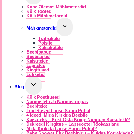
Child
Kohe Olemas Mähkmetordid
Menu
Kõik Tooted
Kõik Mähkmetordid
Toggle
Mähkmetordid
Child
Tüdrukule
Menu
Poisile
Kaksikutele
Beebipapud
Beebisokid
Kaisutekid
Lapitekid
Kingitused
Lutiketid
Toggle
Blogi
Child
Kõik Postitused
Menu
Närimislelu Ja Närimisrõngas
Beebitekk
Luuletused Lapse Sünni Puhul
4 Ideed, Mida Kinkida Beebile
Kaisutekk – Kust Osta Kõige Nunnum Kaisutekk?
Dekreedi Kingitus – Lapseootel Töökaaslane
Mida Kinkida Lapse Sünni Puhul?
Baby Shower Ehk Beebipidu – Kuidas Korraldada?