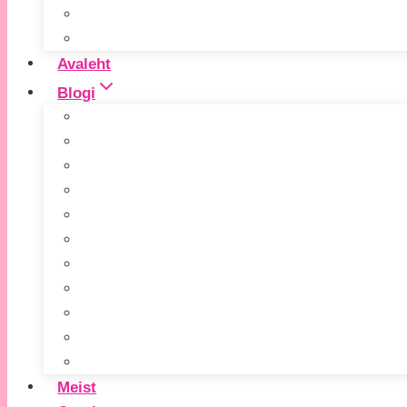
Avaleht
Blogi
Meist