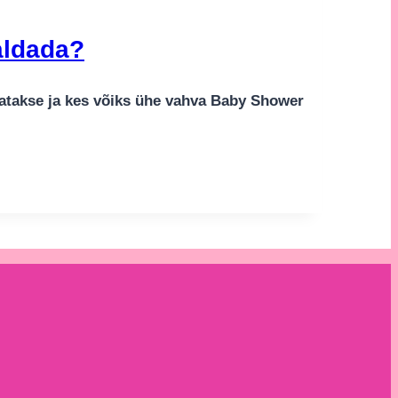
aldada?
datakse ja kes võiks ühe vahva Baby Shower