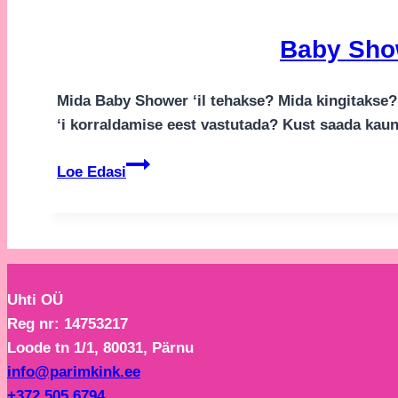
Baby Show
Mida Baby Shower ‘il tehakse? Mida kingitakse?
‘i korraldamise eest vastutada? Kust saada kaun
Baby
Loe Edasi
Shower
ehk
Beebipidu
–
Kuidas
Uhti OÜ
korraldada?
Reg nr: 14753217
Loode tn 1/1, 80031, Pärnu
info@parimkink.ee
+372 505 6794