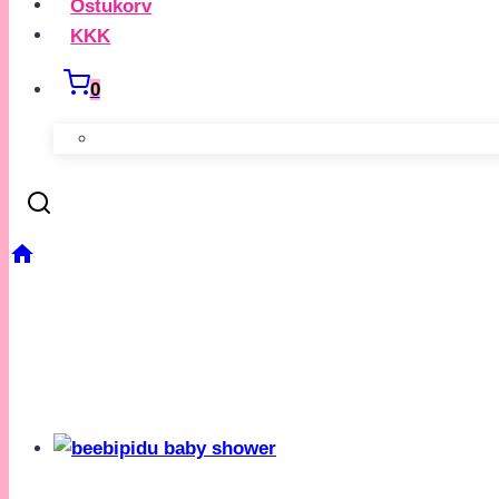
Ostukorv
KKK
0
/
Baby Shower
BABY SHOWER