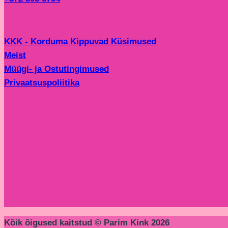
KKK - Korduma Kippuvad Küsimused
Meist
Müügi- ja Ostutingimused
Privaatsuspoliitika
Kõik õigused kaitstud © Parim Kink 2026