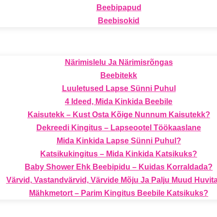
Beebipapud
Beebisokid
Närimislelu Ja Närimisrõngas
Beebitekk
Luuletused Lapse Sünni Puhul
4 Ideed, Mida Kinkida Beebile
Kaisutekk – Kust Osta Kõige Nunnum Kaisutekk?
Dekreedi Kingitus – Lapseootel Töökaaslane
Mida Kinkida Lapse Sünni Puhul?
Katsikukingitus – Mida Kinkida Katsikuks?
Baby Shower Ehk Beebipidu – Kuidas Korraldada?
Värvid, Vastandvärvid, Värvide Mõju Ja Palju Muud Huvita
Mähkmetort – Parim Kingitus Beebile Katsikuks?