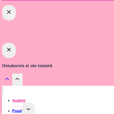
Ostukorvis ei ole tooteid.
Avaleht
Toggle
Pood