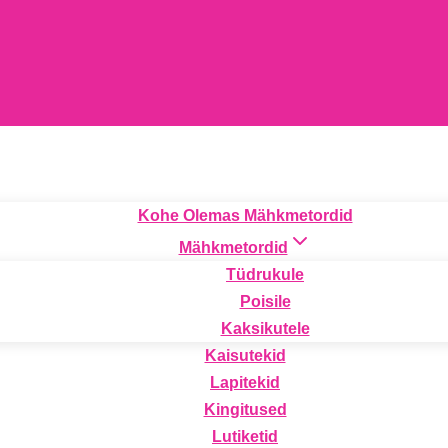
Kohe Olemas Mähkmetordid
Mähkmetordid
Tüdrukule
Poisile
Kaksikutele
Kaisutekid
Lapitekid
Kingitused
Lutiketid