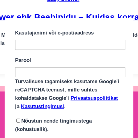
er ehk Beebipidu – Kuidas korr
Kasutajanimi või e-postiaadress
 Mida süüakse? Miks, millal ja kuidas seda üldse korral
istusi?
Parool
Turvalisuse tagamiseks kasutame Google'i
reCAPTCHA teenust, mille suhtes
kohaldatakse Google'i
Privaatsuspoliitikat
ja
Kasutustingimusi
.
Nõustun nende tingimustega
(kohustuslik).