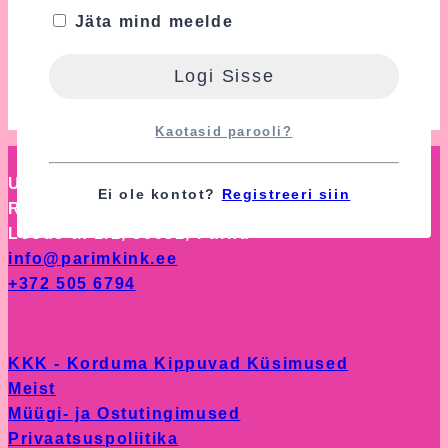
Baby Shower ‘i korraldamise eest
Jäta mind meelde
vastutada? Kust saada kaunistusi?
Baby
Loe Edasi
Shower
ehk
Kaotasid parooli?
Beebipidu
–
Uhti OÜ
Kuidas
Ei ole kontot?
Registreeri siin
Reg nr: 14753217
korraldada?
Loode tn 1/1, 80031, Pärnu
info@parimkink.ee
+372 505 6794
KKK - Korduma Kippuvad Küsimused
Meist
Müügi- ja Ostutingimused
Privaatsuspoliitika