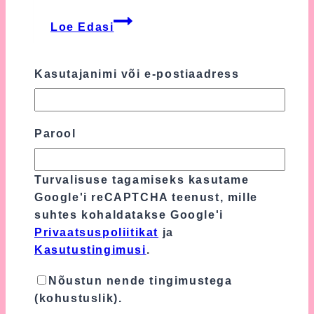
Katsikukingitus
Loe Edasi
–
Mida
kinkida
Kasutajanimi või e-postiaadress
katsikuks?
Baby Shower
Parool
Baby Shower ehk
Beebipidu – Kuidas
Turvalisuse tagamiseks kasutame
Google'i reCAPTCHA teenust, mille
korraldada?
suhtes kohaldatakse Google'i
Privaatsuspoliitikat
ja
Mida Baby Shower ‘il tehakse? Mida
Kasutustingimusi
.
kingitakse? Mida süüakse? Miks,
millal ja kuidas seda üldse
Nõustun nende tingimustega
korraldatakse ja kes võiks ühe vahva
(kohustuslik).