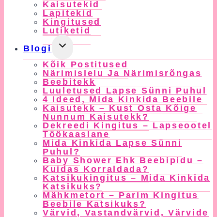
Kaisutekid
Lapitekid
Kingitused
Lutiketid
Toggle
Blogi
Child
Kõik Postitused
Menu
Närimislelu Ja Närimisrõngas
Beebitekk
Luuletused Lapse Sünni Puhul
4 Ideed, Mida Kinkida Beebile
Kaisutekk – Kust Osta Kõige
Nunnum Kaisutekk?
Dekreedi Kingitus – Lapseootel
Töökaaslane
Mida Kinkida Lapse Sünni
Puhul?
Baby Shower Ehk Beebipidu –
Kuidas Korraldada?
Katsikukingitus – Mida Kinkida
Katsikuks?
Mähkmetort – Parim Kingitus
Beebile Katsikuks?
Värvid, Vastandvärvid, Värvide