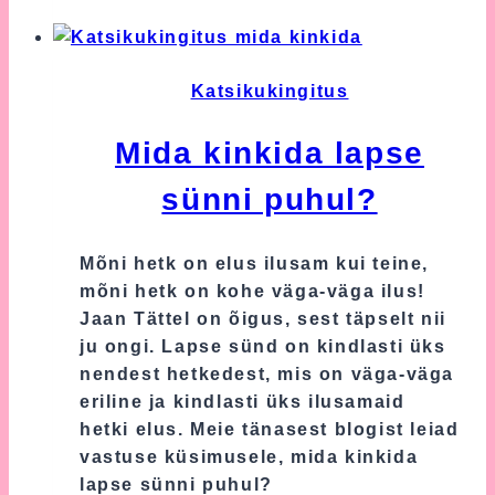
mida
kinkida
beebile
Katsikukingitus
Mida kinkida lapse
sünni puhul?
Mõni hetk on elus ilusam kui teine,
mõni hetk on kohe väga-väga ilus!
Jaan Tättel on õigus, sest täpselt nii
ju ongi. Lapse sünd on kindlasti üks
nendest hetkedest, mis on väga-väga
eriline ja kindlasti üks ilusamaid
hetki elus. Meie tänasest blogist leiad
vastuse küsimusele, mida kinkida
lapse sünni puhul?