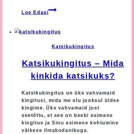
Mida
Loe Edasi
kinkida
lapse
sünni
puhul?
Katsikukingitus
Katsikukingitus – Mida
kinkida katsikuks?
Katsikukingitus on üks vahvamaid
kingitusi, mida me elu jooksul üldse
kingime. Üks vahvamaid just
seetõttu, et see on beebi esimene
kingitus ja Sinu esimene kohtumine
väikese ilmakodanikuga.