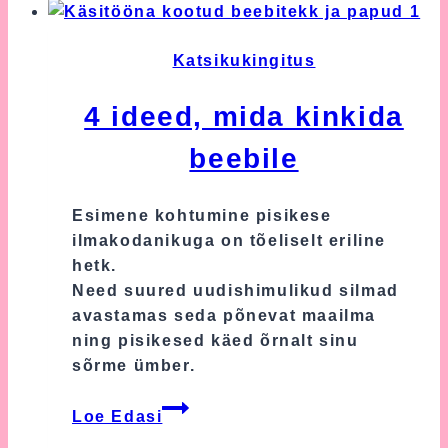
Katsikukingitus
4 ideed, mida kinkida
beebile
Esimene kohtumine pisikese
ilmakodanikuga on tõeliselt eriline
hetk.
Need suured uudishimulikud silmad
avastamas seda põnevat maailma
ning pisikesed käed õrnalt sinu
sõrme ümber.
4
Loe Edasi
ideed,