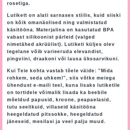
rosetiga.
Lutikett on alati sarnases stiilis, kuid siiski
on kõik omanäolised ning valmistatud
käsitööna. Materjalina on kasutatud BPA
vabast silikoonist pärleid (valged
nimetähed akrüülist). Lutiketi küljes olev
tegelane võib varieeruda elevandist,
pingviini, draakoni või lausa ükssarvikuni.
Kui Teie kohta vastab tõele väide: ”Mida
rohkem, seda uhkem!”, siis võtke meiega
ühendust e-maili teel, kuna lisaks lutiketile
on tortidele võimalik lisada ka beebile
mõeldud papusid, kroone, peapaelasid,
tutu seelikuid, villaseid käsitööna
heegeldatud pitssokke, heegeldatud
jäneseid, mesilasi ja veel palju muud.