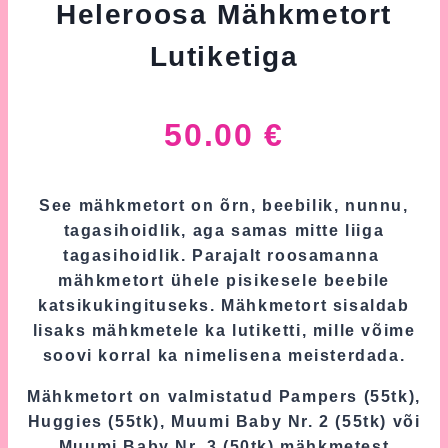
Heleroosa Mähkmetort
Lutiketiga
50.00
€
See mähkmetort on õrn, beebilik, nunnu,
tagasihoidlik, aga samas mitte liiga
tagasihoidlik. Parajalt roosamanna
mähkmetort ühele pisikesele beebile
katsikukingituseks. Mähkmetort sisaldab
lisaks mähkmetele ka lutiketti, mille võime
soovi korral ka nimelisena meisterdada.
Mähkmetort on valmistatud Pampers (55tk),
Huggies (55tk), Muumi Baby Nr. 2 (55tk) või
Muumi Baby Nr. 3 (50tk) mähkmetest