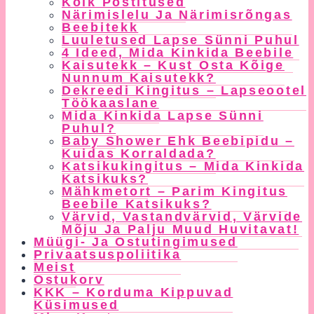
Kõik Postitused
Menu
Närimislelu Ja Närimisrõngas
Beebitekk
Luuletused Lapse Sünni Puhul
4 Ideed, Mida Kinkida Beebile
Kaisutekk – Kust Osta Kõige
Nunnum Kaisutekk?
Dekreedi Kingitus – Lapseootel
Töökaaslane
Mida Kinkida Lapse Sünni
Puhul?
Baby Shower Ehk Beebipidu –
Kuidas Korraldada?
Katsikukingitus – Mida Kinkida
Katsikuks?
Mähkmetort – Parim Kingitus
Beebile Katsikuks?
Värvid, Vastandvärvid, Värvide
Mõju Ja Palju Muud Huvitavat!
Müügi- Ja Ostutingimused
Privaatsuspoliitika
Meist
Ostukorv
KKK – Korduma Kippuvad
Küsimused