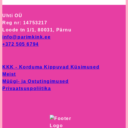
multiple
product
variants.
page
Uhti OÜ
The
Reg nr: 14753217
options
Loode tn 1/1, 80031, Pärnu
may
info@parimkink.ee
be
+372 505 6794
chosen
on
the
KKK - Korduma Kippuvad Küsimused
product
Meist
page
Müügi- ja Ostutingimused
Privaatsuspoliitika