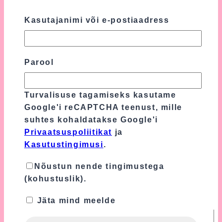
Sinu e-postiaadressi ei avaldata.
Nõutavad
väljad on tähistatud
*
-ga
Kasutajanimi või e-postiaadress
Sinu hinnang
*
Parool
Sinu arvustus
*
Turvalisuse tagamiseks kasutame
Google'i reCAPTCHA teenust, mille
suhtes kohaldatakse Google'i
Privaatsuspoliitikat
ja
Kasutustingimusi
.
Nõustun nende tingimustega
(kohustuslik).
Jäta mind meelde
Nimi
*