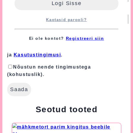
E-post
*
Kaotasid parooli?
Turvalisuse tagamiseks kasutame Google'i
Ei ole kontot?
Registreeri siin
reCAPTCHA teenust, mille suhtes
kohaldatakse Google'i
Privaatsuspoliitikat
ja
Kasutustingimusi
.
Nõustun nende tingimustega
(kohustuslik).
Seotud tooted