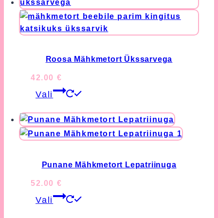
Roosa Mähkmetort Ükssarvega
42.00
€
This
Vali
product
has
multiple
variants.
The
options
Punane Mähkmetort Lepatriinuga
may
52.00
€
be
This
chosen
Vali
product
on