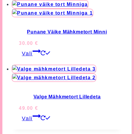
has
the
multiple
product
variants.
page
The
options
Punane Väike Mähkmetort Minni
may
30.00
€
be
This
chosen
Vali
product
on
has
the
multiple
product
variants.
page
The
options
Valge Mähkmetort Lilledeta
may
49.00
€
be
This
chosen
Vali
product
on
has
the