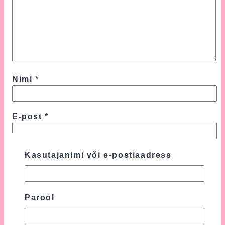
Nimi
*
E-post
*
Turvalisuse tagamiseks kasutame Google'i
Kasutajanimi või e-postiaadress
reCAPTCHA teenust, mille suhtes
kohaldatakse Google'i
Privaatsuspoliitikat
ja
Kasutustingimusi
.
Parool
Nõustun nende tingimustega
(kohustuslik).