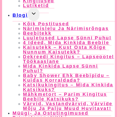
Kingitused
Lutiketid
Toggle
Blogi
Child
Kõik Postitused
Menu
Närimislelu Ja Närimisrõngas
Beebitekk
Luuletused Lapse Sünni Puhul
4 Ideed, Mida Kinkida Beebile
Kaisutekk – Kust Osta Kõige
Nunnum Kaisutekk?
Dekreedi Kingitus – Lapseootel
Töökaaslane
Mida Kinkida Lapse Sünni
Puhul?
Baby Shower Ehk Beebipidu –
Kuidas Korraldada?
Katsikukingitus – Mida Kinkida
Katsikuks?
Mähkmetort – Parim Kingitus
Beebile Katsikuks?
Värvid, Vastandvärvid, Värvide
Mõju Ja Palju Muud Huvitavat!
Müügi- Ja Ostutingimused