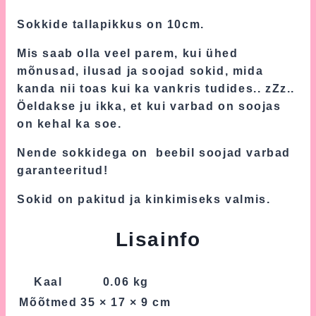
Sokkide tallapikkus on 10cm.
Mis saab olla veel parem, kui ühed
mõnusad, ilusad ja soojad sokid, mida
kanda nii toas kui ka vankris tudides.. zZz..
Öeldakse ju ikka, et kui varbad on soojas
on kehal ka soe.
Nende sokkidega on beebil soojad varbad
garanteeritud!
Sokid on pakitud ja kinkimiseks valmis.
Lisainfo
Kaal
0.06 kg
Mõõtmed
35 × 17 × 9 cm