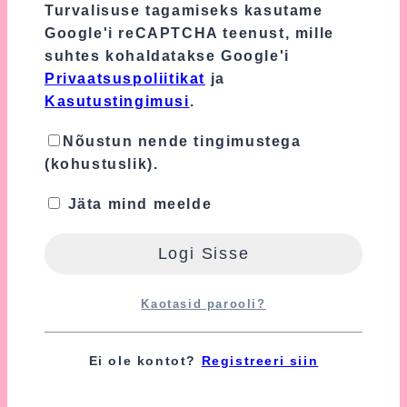
Turvalisuse tagamiseks kasutame
Google'i reCAPTCHA teenust, mille
suhtes kohaldatakse Google'i
Privaatsuspoliitikat
ja
Seotud tooted
Kasutustingimusi
.
Nõustun nende tingimustega
(kohustuslik).
Jäta mind meelde
Käsitööna Kootud Kampsun
28.00
€
Kaotasid parooli?
Lisa Ostukorvi
Ei ole kontot?
Registreeri siin