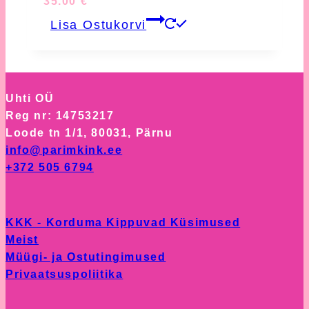
35.00
€
Lisa Ostukorvi
Uhti OÜ
Reg nr: 14753217
Loode tn 1/1, 80031, Pärnu
info@parimkink.ee
+372 505 6794
KKK - Korduma Kippuvad Küsimused
Meist
Müügi- ja Ostutingimused
Privaatsuspoliitika