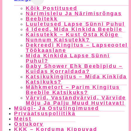
Child
Kõik Postitused
Menu
Närimislelu Ja Närimisrõngas
Beebitekk
Luuletused Lapse Sünni Puhul
4 Ideed, Mida Kinkida Beebile
Kaisutekk – Kust Osta Kõige
Nunnum Kaisutekk?
Dekreedi Kingitus – Lapseootel
Töökaaslane
Mida Kinkida Lapse Sünni
Puhul?
Baby Shower Ehk Beebipidu –
Kuidas Korraldada?
Katsikukingitus – Mida Kinkida
Katsikuks?
Mähkmetort – Parim Kingitus
Beebile Katsikuks?
Värvid, Vastandvärvid, Värvide
Mõju Ja Palju Muud Huvitavat!
Müügi- Ja Ostutingimused
Privaatsuspoliitika
Meist
Ostukorv
KKK – Korduma Kippuvad