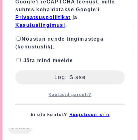
Google'i reCAPTCHA teenust, mille
suhtes kohaldatakse Google'i
Privaatsuspoliitikat
ja
Nimi
*
Kasutustingimusi
.
Nõustun nende tingimustega
E-post
*
(kohustuslik).
Jäta mind meelde
Turvalisuse tagamiseks kasutame Google'i
reCAPTCHA teenust, mille suhtes
kohaldatakse Google'i
Privaatsuspoliitikat
ja
Kasutustingimusi
.
Kaotasid parooli?
Nõustun nende tingimustega
(kohustuslik).
Ei ole kontot?
Registreeri siin