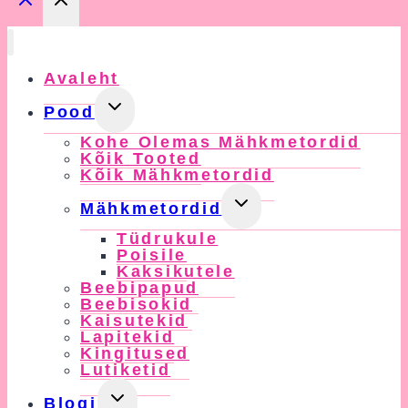
Avaleht
Toggle
Pood
Child
Kohe Olemas Mähkmetordid
Menu
Kõik Tooted
Kõik Mähkmetordid
Toggle
Mähkmetordid
Child
Tüdrukule
Menu
Poisile
Kaksikutele
Beebipapud
Beebisokid
Kaisutekid
Lapitekid
Kingitused
Lutiketid
Toggle
Blogi