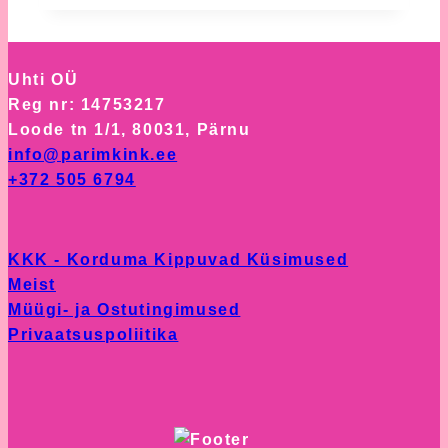
Uhti OÜ
Reg nr: 14753217
Loode tn 1/1, 80031, Pärnu
info@parimkink.ee
+372 505 6794
KKK - Korduma Kippuvad Küsimused
Meist
Müügi- ja Ostutingimused
Privaatsuspoliitika