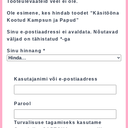
Tooteülevaateid veel ei ole.
Ole esimene, kes hindab toodet “Käsitööna
Kootud Kampsun ja Papud”
Sinu e-postiaadressi ei avaldata.
Nõutavad
väljad on tähistatud
*
-ga
Sinu hinnang
*
Sinu arvustus
*
Kasutajanimi või e-postiaadress
Parool
Turvalisuse tagamiseks kasutame