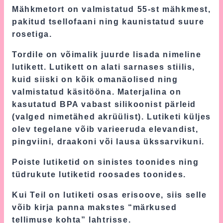
Mähkmetort on valmistatud 55-st mähkmest,
pakitud tsellofaani ning kaunistatud suure
rosetiga.
Tordile on võimalik juurde lisada nimeline
lutikett. Lutikett on alati sarnases stiilis,
kuid siiski on kõik omanäolised ning
valmistatud käsitööna. Materjalina on
kasutatud BPA vabast silikoonist pärleid
(valged nimetähed akrüülist). Lutiketi küljes
olev tegelane võib varieeruda elevandist,
pingviini, draakoni või lausa ükssarvikuni.
Poiste lutiketid on sinistes toonides ning
tüdrukute lutiketid roosades toonides.
Kui Teil on lutiketi osas erisoove, siis selle
võib kirja panna makstes “märkused
tellimuse kohta” lahtrisse.