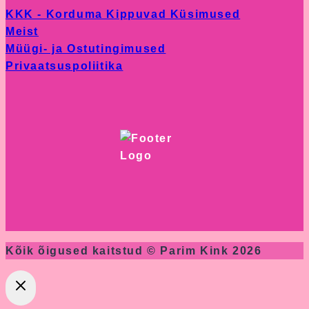
KKK - Korduma Kippuvad Küsimused
product
Meist
page
Müügi- ja Ostutingimused
Privaatsuspoliitika
Kõik õigused kaitstud © Parim Kink 2026