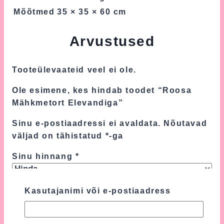
Mõõtmed
35 × 35 × 60 cm
Arvustused
Tooteülevaateid veel ei ole.
Ole esimene, kes hindab toodet “Roosa
Mähkmetort Elevandiga”
Sinu e-postiaadressi ei avaldata.
Nõutavad
väljad on tähistatud
*
-ga
Sinu hinnang
*
Sinu arvustus
*
Kasutajanimi või e-postiaadress