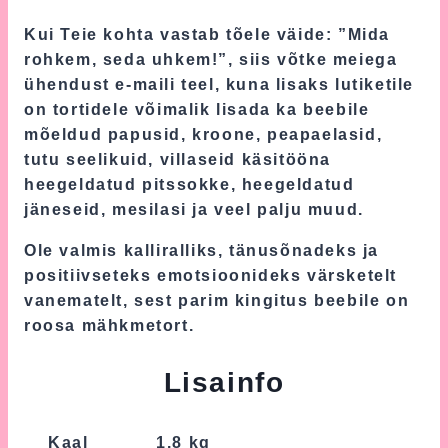
Kui Teie kohta vastab tõele väide: ”Mida
rohkem, seda uhkem!”, siis võtke meiega
ühendust e-maili teel, kuna lisaks lutiketile
on tortidele võimalik lisada ka beebile
mõeldud papusid, kroone, peapaelasid,
tutu seelikuid, villaseid käsitööna
heegeldatud pitssokke, heegeldatud
jäneseid, mesilasi ja veel palju muud.
Ole valmis kalliralliks, tänusõnadeks ja
positiivseteks emotsioonideks värsketelt
vanematelt, sest parim kingitus beebile on
roosa mähkmetort.
Lisainfo
Kaal
1.8 kg