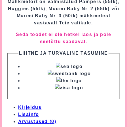
Mähkmetort on valmistatud Pampers (55tk),
Huggies (55tk), Muumi Baby Nr. 2 (55tk) või
Muumi Baby Nr. 3 (50tk) mähkmetest
vastavalt Teie valikule.
Seda toodet ei ole hetkel laos ja pole
seetõttu saadaval.
LIHTNE JA TURVALINE TASUMINE
Kirjeldus
Lisainfo
Arvustused (0)