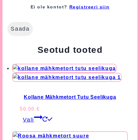
Nõustun nende tingimustega
Ei ole kontot?
Registreeri siin
(kohustuslik).
Seotud tooted
Kollane Mähkmetort Tutu Seelikuga
50.00
€
This
Vali
product
has
multiple