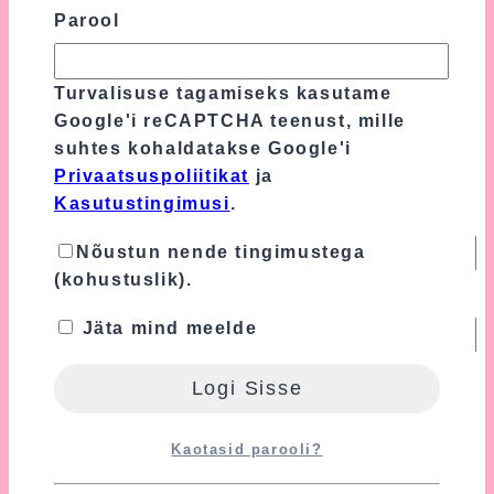
Parool
Turvalisuse tagamiseks kasutame
Google'i reCAPTCHA teenust, mille
suhtes kohaldatakse Google'i
Privaatsuspoliitikat
ja
Kasutustingimusi
.
Nimi
*
Nõustun nende tingimustega
(kohustuslik).
E-post
*
Jäta mind meelde
Turvalisuse tagamiseks kasutame Google'i
reCAPTCHA teenust, mille suhtes
kohaldatakse Google'i
Privaatsuspoliitikat
Kaotasid parooli?
ja
Kasutustingimusi
.