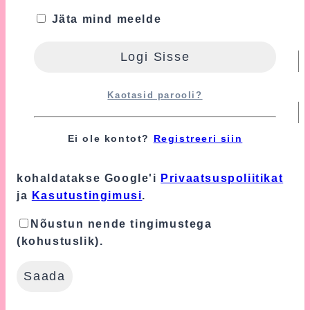
Jäta mind meelde
Nimi
*
E-post
*
Kaotasid parooli?
Ei ole kontot?
Registreeri siin
Turvalisuse tagamiseks kasutame Google'i
reCAPTCHA teenust, mille suhtes
kohaldatakse Google'i
Privaatsuspoliitikat
ja
Kasutustingimusi
.
Nõustun nende tingimustega
(kohustuslik).