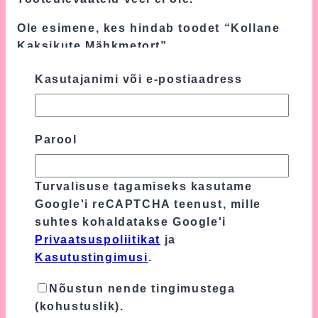
Ole esimene, kes hindab toodet “Kollane
Kaksikute Mähkmetort”
Sinu e-postiaadressi ei avaldata.
Nõutavad
Kasutajanimi või e-postiaadress
väljad on tähistatud
*
-ga
Sinu hinnang
*
Parool
Sinu arvustus
*
Turvalisuse tagamiseks kasutame
Google'i reCAPTCHA teenust, mille
suhtes kohaldatakse Google'i
Privaatsuspoliitikat
ja
Kasutustingimusi
.
Nõustun nende tingimustega
(kohustuslik).