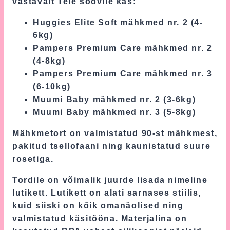
vastavalt Teie soovile kas:
Huggies Elite Soft mähkmed nr. 2 (4-
6kg)
Pampers Premium Care mähkmed nr. 2
(4-8kg)
Pampers Premium Care mähkmed nr. 3
(6-10kg)
Muumi Baby mähkmed nr. 2 (3-6kg)
Muumi Baby mähkmed nr. 3 (5-8kg)
Mähkmetort on valmistatud 90-st mähkmest,
pakitud tsellofaani ning kaunistatud suure
rosetiga.
Tordile on võimalik juurde lisada nimeline
lutikett. Lutikett on alati sarnases stiilis,
kuid siiski on kõik omanäolised ning
valmistatud käsitööna. Materjalina on