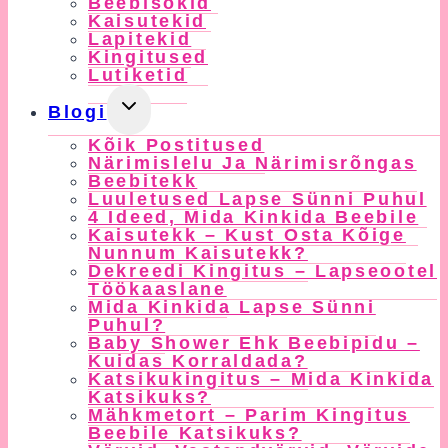
Beebisokid
Kaisutekid
Lapitekid
Kingitused
Lutiketid
Toggle
Blogi
Child
Kõik Postitused
Menu
Närimislelu Ja Närimisrõngas
Beebitekk
Luuletused Lapse Sünni Puhul
4 Ideed, Mida Kinkida Beebile
Kaisutekk – Kust Osta Kõige
Nunnum Kaisutekk?
Dekreedi Kingitus – Lapseootel
Töökaaslane
Mida Kinkida Lapse Sünni
Puhul?
Baby Shower Ehk Beebipidu –
Kuidas Korraldada?
Katsikukingitus – Mida Kinkida
Katsikuks?
Mähkmetort – Parim Kingitus
Beebile Katsikuks?