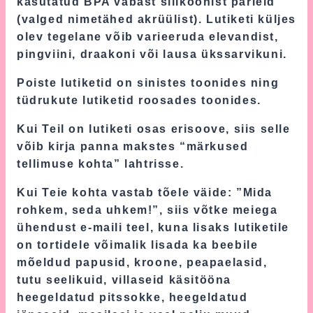
kasutatud BPA vabast silikoonist pärleid
(valged nimetähed akrüülist). Lutiketi küljes
olev tegelane võib varieeruda elevandist,
pingviini, draakoni või lausa ükssarvikuni.
Poiste lutiketid on sinistes toonides ning
tüdrukute lutiketid roosades toonides.
Kui Teil on lutiketi osas erisoove, siis selle
võib kirja panna makstes “märkused
tellimuse kohta” lahtrisse.
Kui Teie kohta vastab tõele väide: ”Mida
rohkem, seda uhkem!”, siis võtke meiega
ühendust e-maili teel, kuna lisaks lutiketile
on tortidele võimalik lisada ka beebile
mõeldud papusid, kroone, peapaelasid,
tutu seelikuid, villaseid käsitööna
heegeldatud pitssokke, heegeldatud