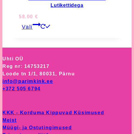
Lutikettidega
58.00
€
This
Vali
product
has
multiple
variants.
Uhti OÜ
The
Reg nr: 14753217
options
Loode tn 1/1, 80031, Pärnu
may
info@parimkink.ee
be
+372 505 6794
chosen
on
the
KKK - Korduma Kippuvad Küsimused
product
Meist
page
Müügi- ja Ostutingimused