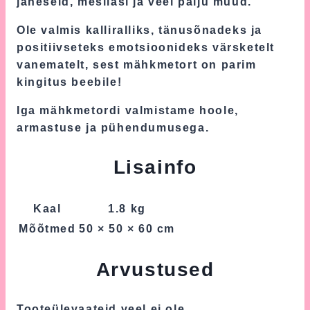
jäneseid, mesilasi ja veel palju muud.
Ole valmis kalliralliks, tänusõnadeks ja
positiivseteks emotsioonideks värsketelt
vanematelt, sest mähkmetort on parim
kingitus beebile!
Iga mähkmetordi valmistame hoole,
armastuse ja pühendumusega.
Lisainfo
Kaal
1.8 kg
Mõõtmed
50 × 50 × 60 cm
Arvustused
Tooteülevaateid veel ei ole.