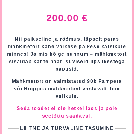
200.00
€
Nii päikseline ja rõõmus, täpselt paras
mähkmetort kahe väikese päikese katsikule
minnes! Ja mis kõige nunnum – mähkmetort
sisaldab kahte paari suviseid lipsukestega
papusid.
Mähkmetort on valmistatud 90k Pampers
või Huggies mähkmetest vastavalt Teie
valikule.
Seda toodet ei ole hetkel laos ja pole
seetõttu saadaval.
LIHTNE JA TURVALINE TASUMINE