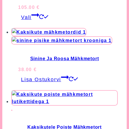
may
105.00
€
be
This
chosen
Vali
product
on
has
the
multiple
product
variants.
page
The
options
Sinine Ja Roosa Mähkmetort
may
38.00
€
be
chosen
Lisa Ostukorvi
on
the
product
page
Kaksikutele Poiste Mähkmetort