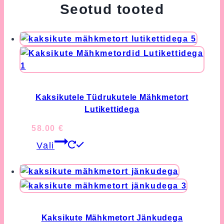
Seotud tooted
Kaksikutele Tüdrukutele Mähkmetort
Lutikettidega
58.00
€
This
Vali
product
has
multiple
variants.
The
options
Kaksikute Mähkmetort Jänkudega