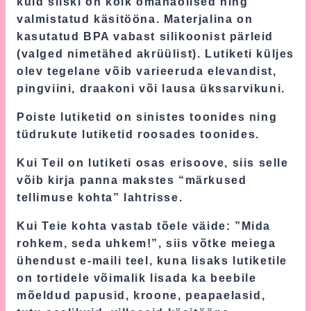
kuid siiski on kõik omanäolised ning
valmistatud käsitööna. Materjalina on
kasutatud BPA vabast silikoonist pärleid
(valged nimetähed akrüülist). Lutiketi küljes
olev tegelane võib varieeruda elevandist,
pingviini, draakoni või lausa ükssarvikuni.
Poiste lutiketid on sinistes toonides ning
tüdrukute lutiketid roosades toonides.
Kui Teil on lutiketi osas erisoove, siis selle
võib kirja panna makstes “märkused
tellimuse kohta” lahtrisse.
Kui Teie kohta vastab tõele väide: ”Mida
rohkem, seda uhkem!”, siis võtke meiega
ühendust e-maili teel, kuna lisaks lutiketile
on tortidele võimalik lisada ka beebile
mõeldud papusid, kroone, peapaelasid,