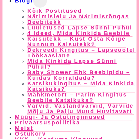
Blogi
Child
Kõik Postitused
Menu
Närimislelu Ja Närimisrõngas
Beebitekk
Luuletused Lapse Sünni Puhul
4 Ideed, Mida Kinkida Beebile
Kaisutekk – Kust Osta Kõige
Nunnum Kaisutekk?
Dekreedi Kingitus – Lapseootel
Töökaaslane
Mida Kinkida Lapse Sünni
Puhul?
Baby Shower Ehk Beebipidu –
Kuidas Korraldada?
Katsikukingitus – Mida Kinkida
Katsikuks?
Mähkmetort – Parim Kingitus
Beebile Katsikuks?
Värvid, Vastandvärvid, Värvide
Mõju Ja Palju Muud Huvitavat!
Müügi- Ja Ostutingimused
Privaatsuspoliitika
Meist
Ostukorv