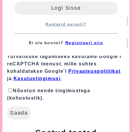
Nimi
*
Kaotasid parooli?
E-post
*
Ei ole kontot?
Registreeri siin
Turvalisuse tagamiseks kasutame Google'i
reCAPTCHA teenust, mille suhtes
kohaldatakse Google'i
Privaatsuspoliitikat
ja
Kasutustingimusi
.
Nõustun nende tingimustega
(kohustuslik).