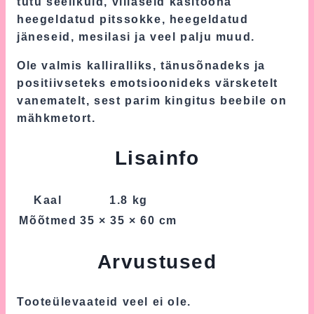
tutu seelikuid, villaseid käsitööna
heegeldatud pitssokke, heegeldatud
jäneseid, mesilasi ja veel palju muud.
Ole valmis kalliralliks, tänusõnadeks ja
positiivseteks emotsioonideks värsketelt
vanematelt, sest parim kingitus beebile on
mähkmetort.
Lisainfo
Kaal
1.8 kg
Mõõtmed
35 × 35 × 60 cm
Arvustused
Tooteülevaateid veel ei ole.