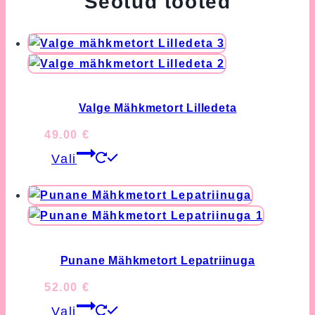
Seotud tooted
Valge Mähkmetort Lilledeta
49.00
€
This
Vali
product
has
multiple
variants.
The
options
Punane Mähkmetort Lepatriinuga
may
52.00
€
be
This
chosen
Vali