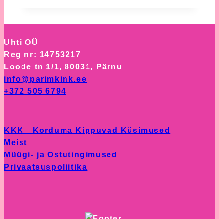
on
has
the
multiple
product
variants.
page
Uhti OÜ
The
Reg nr: 14753217
options
Loode tn 1/1, 80031, Pärnu
may
info@parimkink.ee
be
+372 505 6794
chosen
on
the
KKK - Korduma Kippuvad Küsimused
product
Meist
page
Müügi- ja Ostutingimused
Privaatsuspoliitika