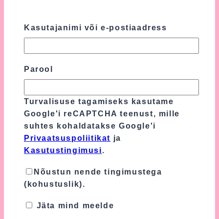
Ole esimene, kes hindab toodet “Kollane
Mähkmetort Lõvikuningaga”
Kasutajanimi või e-postiaadress
Sinu e-postiaadressi ei avaldata.
Nõutavad
väljad on tähistatud
*
-ga
Parool
Sinu hinnang
*
Turvalisuse tagamiseks kasutame
Sinu arvustus
*
Google'i reCAPTCHA teenust, mille
suhtes kohaldatakse Google'i
Privaatsuspoliitikat
ja
Kasutustingimusi
.
Nõustun nende tingimustega
(kohustuslik).
Jäta mind meelde