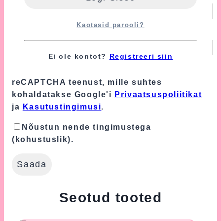
Kaotasid parooli?
E-post
*
Ei ole kontot?
Registreeri siin
Turvalisuse tagamiseks kasutame Google'i
reCAPTCHA teenust, mille suhtes
kohaldatakse Google'i
Privaatsuspoliitikat
ja
Kasutustingimusi
.
Nõustun nende tingimustega
(kohustuslik).
Seotud tooted