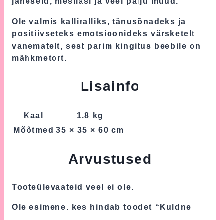
jäneseid, mesilasi ja veel palju muud.
Ole valmis kalliralliks, tänusõnadeks ja
positiivseteks emotsioonideks värsketelt
vanematelt, sest parim kingitus beebile on
mähkmetort.
Lisainfo
Kaal
1.8 kg
Mõõtmed
35 × 35 × 60 cm
Arvustused
Tooteülevaateid veel ei ole.
Ole esimene, kes hindab toodet “Kuldne
Mähkmetort Känguruga”