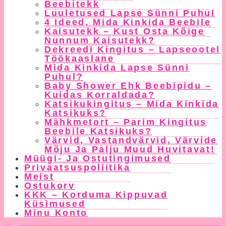
Beebitekk
Luuletused Lapse Sünni Puhul
4 Ideed, Mida Kinkida Beebile
Kaisutekk – Kust Osta Kõige
Nunnum Kaisutekk?
Dekreedi Kingitus – Lapseootel
Töökaaslane
Mida Kinkida Lapse Sünni
Puhul?
Baby Shower Ehk Beebipidu –
Kuidas Korraldada?
Katsikukingitus – Mida Kinkida
Katsikuks?
Mähkmetort – Parim Kingitus
Beebile Katsikuks?
Värvid, Vastandvärvid, Värvide
Mõju Ja Palju Muud Huvitavat!
Müügi- Ja Ostutingimused
Privaatsuspoliitika
Meist
Ostukorv
KKK – Korduma Kippuvad
Küsimused
Minu Konto