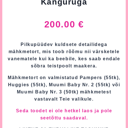
Känguruga
200.00
€
Pilkupüüdev kuldsete detailidega
mähkmetort, mis toob rõõmu nii värsketele
vanematele kui ka beebile, kes saab endale
sõbra teistpoolt maakera.
Mähkmetort on valmistatud Pampers (55tk),
Huggies (55tk), Muumi Baby Nr. 2 (55tk) või
Muumi Baby Nr. 3 (50tk) mähkmetest
vastavalt Teie valikule.
Seda toodet ei ole hetkel laos ja pole
seetõttu saadaval.