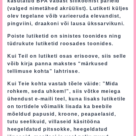
kasutatud BPA vabast silikoonist pärleid
(valged nimetähed akrüülist). Lutiketi küljes
olev tegelane võib varieeruda elevandist,
pingviini, draakoni või lausa ükssarvikuni.
Poiste lutiketid on sinistes toonides ning
tüdrukute lutiketid roosades toonides.
Kui Teil on lutiketi osas erisoove, siis selle
võib kirja panna makstes “märkused
tellimuse kohta” lahtrisse.
Kui Teie kohta vastab tõele väide: ”Mida
rohkem, seda uhkem!”, siis võtke meiega
ühendust e-maili teel, kuna lisaks lutiketile
on tortidele võimalik lisada ka beebile
mõeldud papusid, kroone, peapaelasid,
tutu seelikuid, villaseid käsitööna
heegeldatud pitssokke, heegeldatud