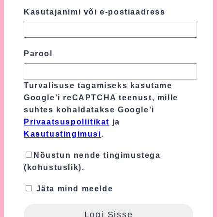
Kasutajanimi või e-postiaadress
Sinu e-postiaadressi ei avaldata.
Nõutavad
väljad on tähistatud
*
-ga
Sinu hinnang
*
Parool
Sinu arvustus
*
Turvalisuse tagamiseks kasutame
Google'i reCAPTCHA teenust, mille
suhtes kohaldatakse Google'i
Privaatsuspoliitikat
ja
Kasutustingimusi
.
Nõustun nende tingimustega
(kohustuslik).
Jäta mind meelde
Nimi
*