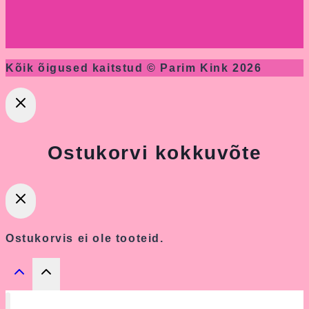
Kõik õigused kaitstud © Parim Kink 2026
Ostukorvi kokkuvõte
Ostukorvis ei ole tooteid.