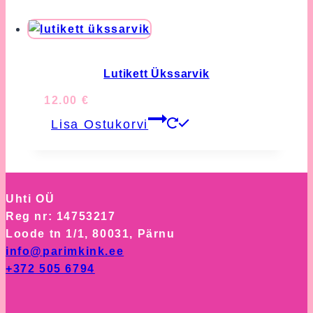
Lutikett Ükssarvik
12.00
€
Lisa Ostukorvi
Uhti OÜ
Reg nr: 14753217
Loode tn 1/1, 80031, Pärnu
info@parimkink.ee
+372 505 6794