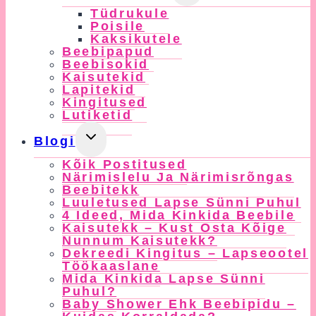
Child
Tüdrukule
Menu
Poisile
Kaksikutele
Beebipapud
Beebisokid
Kaisutekid
Lapitekid
Kingitused
Lutiketid
Toggle
Blogi
Child
Kõik Postitused
Menu
Närimislelu Ja Närimisrõngas
Beebitekk
Luuletused Lapse Sünni Puhul
4 Ideed, Mida Kinkida Beebile
Kaisutekk – Kust Osta Kõige
Nunnum Kaisutekk?
Dekreedi Kingitus – Lapseootel
Töökaaslane
Mida Kinkida Lapse Sünni
Puhul?
Baby Shower Ehk Beebipidu –