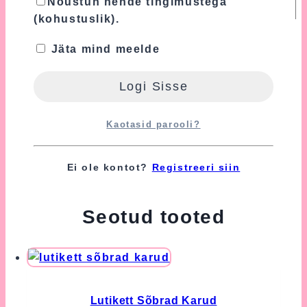
Nõustun nende tingimustega
(kohustuslik).
Turvalisuse tagamiseks kasutame Google'i
Jäta mind meelde
reCAPTCHA teenust, mille suhtes
kohaldatakse Google'i
Privaatsuspoliitikat
ja
Kasutustingimusi
.
Nõustun nende tingimustega
Kaotasid parooli?
(kohustuslik).
Ei ole kontot?
Registreeri siin
Seotud tooted
Lutikett Sõbrad Karud