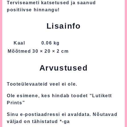
Terviseameti katsetused ja saanud
positiivse hinnangu!
Lisainfo
Kaal
0.06 kg
Mõõtmed
30 × 20 × 2 cm
Arvustused
Tooteülevaateid veel ei ole.
Ole esimene, kes hindab toodet “Lutikett
Prints”
Sinu e-postiaadressi ei avaldata.
Nõutavad
väljad on tähistatud
*
-ga