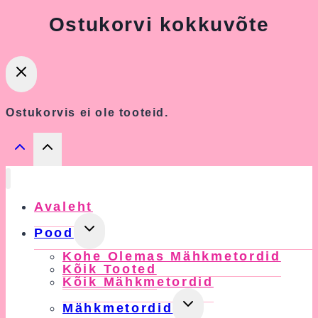
Ostukorvi kokkuvõte
Ostukorvis ei ole tooteid.
Avaleht
Toggle
Pood
Child
Kohe Olemas Mähkmetordid
Menu
Kõik Tooted
Kõik Mähkmetordid
Toggle
Mähkmetordid