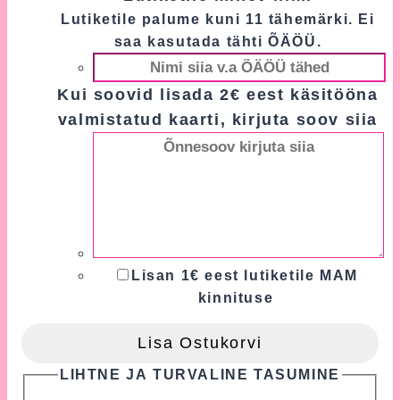
Lutiketile palume kuni 11 tähemärki. Ei
saa kasutada tähti ÕÄÖÜ.
Kui soovid lisada 2€ eest käsitööna
valmistatud kaarti, kirjuta soov siia
Lisan 1€ eest lutiketile MAM
kinnituse
Lisa Ostukorvi
LIHTNE JA TURVALINE TASUMINE