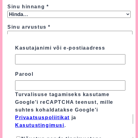
Sinu hinnang
*
Sinu arvustus
*
Kasutajanimi või e-postiaadress
Parool
Turvalisuse tagamiseks kasutame
Google'i reCAPTCHA teenust, mille
suhtes kohaldatakse Google'i
Nimi
*
Privaatsuspoliitikat
ja
Kasutustingimusi
.
E-post
*