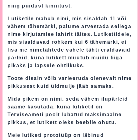
ning puidust kinnitust.
Lutiketile mahub nimi, mis sisaldab 11 või
vähem tähemärki, palume arvestada sellega
nime kirjutamise lahtrit täites. Lutikettidele,
mis sisaldavad rohkem kui 6 tähemärki, ei
lisa me nimetähtede vahele tähti eraldavaid
pärleid, kuna lutikett muutub muidu liiga
pikaks ja lapsele ohtlikuks.
Toote disain võib varieeruda olenevalt nime
pikkusest kuid üldmulje jääb samaks.
Mida pikem on nimi, seda vähem ilupärleid
saame kasutada, kuna lutiketil on
Terviseameti poolt lubatud maksimaalne
pikkus, et lutikett oleks beebile ohutu.
Meie lutiketi prototüüp on läbinud