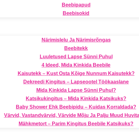
Beebipapud
Beebisokid
Närimislelu Ja Närimisrõngas
Beebitekk
Luuletused Lapse Sünni Puhul
4 Ideed, Mida Kinkida Beebile
Kaisutekk – Kust Osta Kõige Nunnum Kaisutekk?
Dekreedi Kingitus – Lapseootel Töökaaslane
Mida Kinkida Lapse Sünni Puhul?
Katsikukingitus – Mida Kinkida Katsikuks?
Baby Shower Ehk Beebipidu – Kuidas Korraldada?
Värvid, Vastandvärvid, Värvide Mõju Ja Palju Muud Huvita
Mähkmetort – Parim Kingitus Beebile Katsikuks?