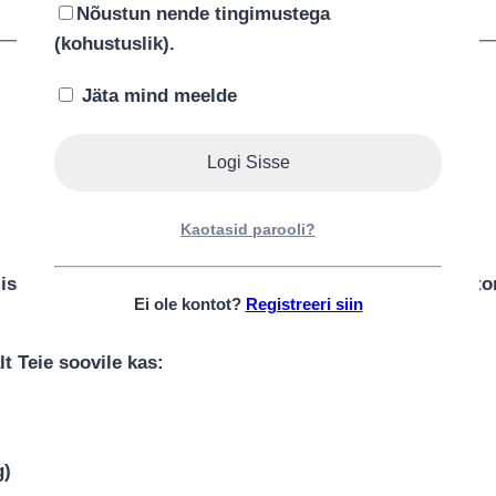
Nõustun nende tingimustega
(kohustuslik).
Jäta mind meelde
Kirjeldus
Kaotasid parooli?
istatud hoole, armastuse ja pühendumusega. Mähkmetort
Ei ole kontot?
Registreeri siin
t Teie soovile kas:
)
g)