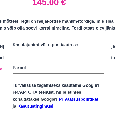
145.00
€
s mõttes! Tegu on neljakordse mähkmetordiga, mis sisa
 mis võib olla soovi korral nimeline. Tordi otsas olev jä
kösitööna valmistatud.
Kasutajanimi või e-postiaadress
neljakordne mähkmetort on paks nagu Paks Margareeta 
d 103tk Pampers, Huggies või Muumi mähkmetest vastava
Parool
a toodet ei ole hetkel laos ja pole seetõttu saadaval.
LIHTNE JA TURVALINE TASUMINE
Turvalisuse tagamiseks kasutame Google'i
reCAPTCHA teenust, mille suhtes
kohaldatakse Google'i
Privaatsuspoliitikat
ja
Kasutustingimusi
.