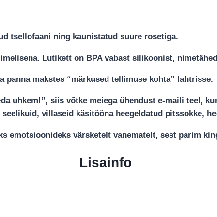
 tsellofaani ning kaunistatud suure rosetiga.
 nimelisena. Lutikett on BPA vabast silikoonist, nimetähed
kirja panna makstes “märkused tellimuse kohta” lahtrisse.
a uhkem!”, siis võtke meiega ühendust e-maili teel, kuna 
seelikuid, villaseid käsitööna heegeldatud pitssokke, he
teks emotsioonideks värsketelt vanematelt, sest parim ki
Lisainfo