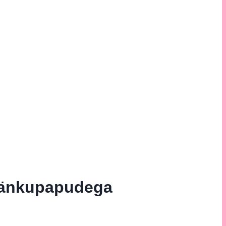
 Jänkupapudega