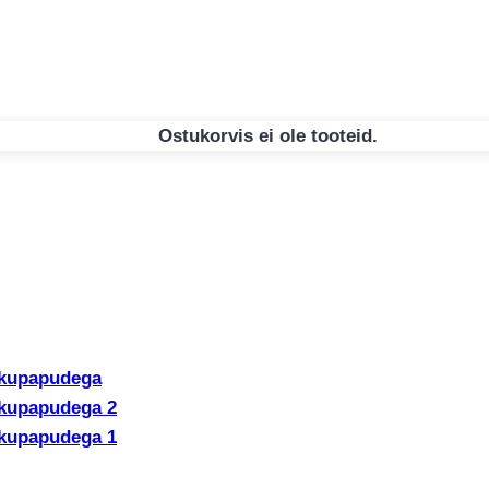
Ostukorvis ei ole tooteid.
itöö Kaisuteki Ja Jänkupap
metort Käsitöö Kaisuteki Ja Jänkupapudega