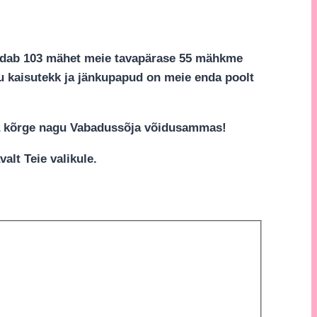
ldab 103 mähet meie tavapärase 55 mähkme
nku kaisutekk ja jänkupapud on meie enda poolt
ja kõrge nagu Vabadussõja võidusammas!
lt Teie valikule.