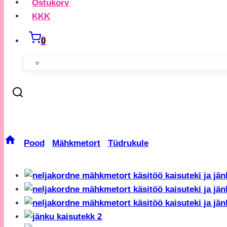
Ostukorv
KKK
0
Neljakordne Mähkmetort Käs
/
Pood
/
Mähkmetort
/
Tüdrukule
/
Neljakordne Mähk