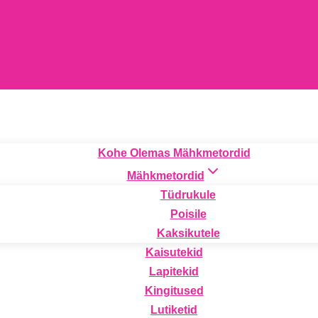
Kohe Olemas Mähkmetordid
Mähkmetordid
Tüdrukule
Poisile
Kaksikutele
Kaisutekid
Lapitekid
Kingitused
Lutiketid