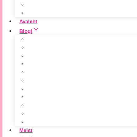
Avaleht
Blogi
Meist