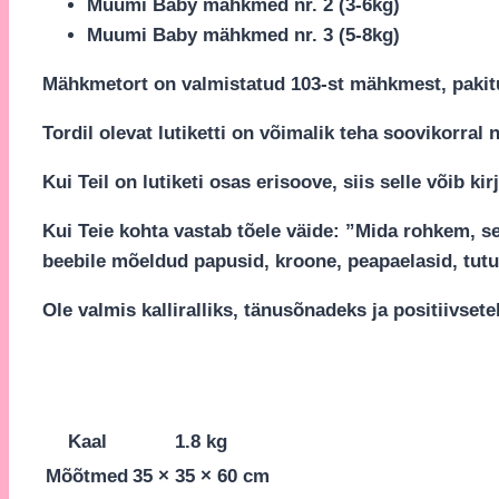
Muumi Baby mähkmed nr. 2 (3-6kg)
Muumi Baby mähkmed nr. 3 (5-8kg)
Mähkmetort on valmistatud 103-st mähkmest, pakitud
Tordil olevat lutiketti on võimalik teha soovikorral
Kui Teil on lutiketi osas erisoove, siis selle võib 
Kui Teie kohta vastab tõele väide: ”Mida rohkem, sed
beebile mõeldud papusid, kroone, peapaelasid, tutu 
Ole valmis kalliralliks, tänusõnadeks ja positiivse
Kaal
1.8 kg
Mõõtmed
35 × 35 × 60 cm