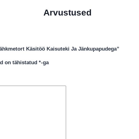
Arvustused
Mähkmetort Käsitöö Kaisuteki Ja Jänkupapudega”
d on tähistatud
*
-ga