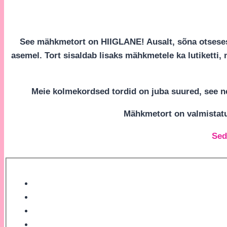
See mähkmetort on HIIGLANE! Ausalt, sõna otsese
asemel. Tort sisaldab lisaks mähkmetele ka lutiketti,
Meie kolmekordsed tordid on juba suured, see 
Mähkmetort on valmistatu
Sed