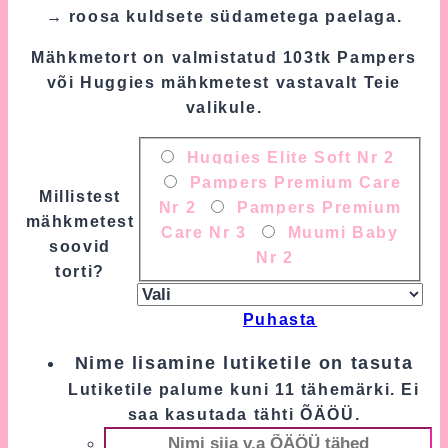
→ roosa kuldsete südametega paelaga.
Mähkmetort on valmistatud 103tk Pampers
või Huggies mähkmetest vastavalt Teie
valikule.
Huggies Elite Soft Nr 2
Pampers Premium Care
Millistest
Nr 2
Pampers Premium
mähkmetest
Care Nr 3
Muumi Baby
soovid
Nr 2
torti?
Puhasta
Nime lisamine lutiketile on tasuta
Lutiketile palume kuni 11 tähemärki. Ei
saa kasutada tähti ÕÄÖÜ.