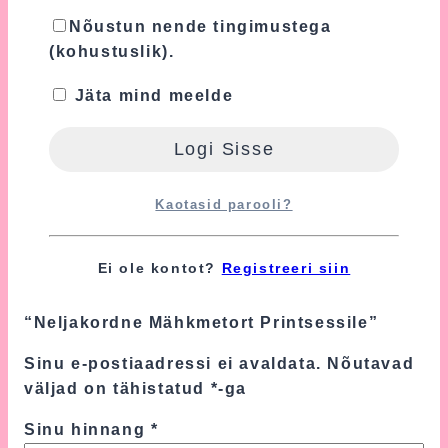
Nõustun nende tingimustega
Lisainfo
(kohustuslik).
Jäta mind meelde
Kaal
1.8 kg
Mõõtmed
35 × 35 × 60 cm
Arvustused
Kaotasid parooli?
Tooteülevaateid veel ei ole.
Ei ole kontot?
Registreeri siin
Ole esimene, kes hindab toodet
“Neljakordne Mähkmetort Printsessile”
Sinu e-postiaadressi ei avaldata.
Nõutavad
väljad on tähistatud
*
-ga
Sinu hinnang
*