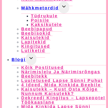
Toggle
Mähkmetordid
Child
Tüdrukule
Menu
Poisile
Kaksikutele
Beebipapud
Beebisokid
Kaisutekid
Lapitekid
Kingitused
Lutiketid
Toggle
Blogi
Child
Kõik Postitused
Menu
Närimislelu Ja Närimisrõngas
Beebitekk
Luuletused Lapse Sünni Puhul
4 Ideed, Mida Kinkida Beebile
Kaisutekk – Kust Osta Kõige
Nunnum Kaisutekk?
Dekreedi Kingitus – Lapseootel
Töökaaslane
Mida Kinkida Lapse Sünni