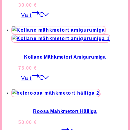
30.00
€
This
Vali
product
has
multiple
variants.
The
options
Kollane Mähkmetort Amigurumiga
may
75.00
€
be
This
chosen
Vali
product
on
has
the
multiple
product
variants.
page
The
Roosa Mähkmetort Hälliga
options
50.00
€
may