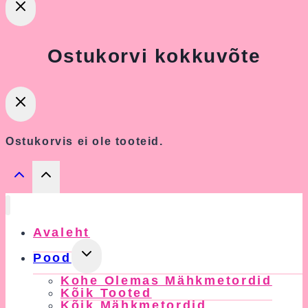
Ostukorvi kokkuvõte
Ostukorvis ei ole tooteid.
Avaleht
Toggle
Pood
Child
Kohe Olemas Mähkmetordid
Menu
Kõik Tooted
Kõik Mähkmetordid