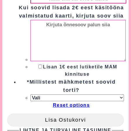
Kui soovid lisada 2€ eest käsitööna
valmistatud kaarti, kirjuta soov siia
Lisan 1€ eest lutiketile MAM
kinnituse
*
Millistest mähkmetest soovid
torti?
Reset options
Lisa Ostukorvi
LIHTNE JA TURVALINE TASUMINE