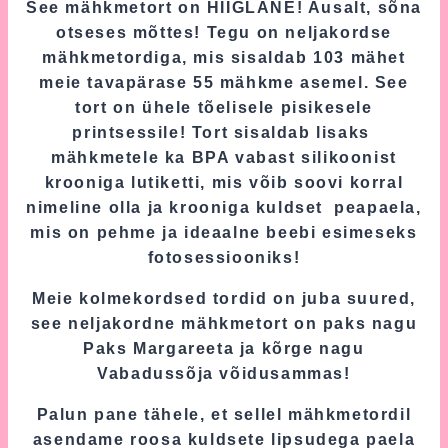
See mähkmetort on HIIGLANE! Ausalt, sõna
otseses mõttes! Tegu on neljakordse
mähkmetordiga, mis sisaldab 103 mähet
meie tavapärase 55 mähkme asemel. See
tort on ühele tõelisele pisikesele
printsessile! Tort sisaldab lisaks
mähkmetele ka BPA vabast silikoonist
krooniga lutiketti, mis võib soovi korral
nimeline olla ja krooniga kuldset peapaela,
mis on pehme ja ideaalne beebi esimeseks
fotosessiooniks!
Meie kolmekordsed tordid on juba suured,
see neljakordne mähkmetort on paks nagu
Paks Margareeta ja kõrge nagu
Vabadussõja võidusammas!
Palun pane tähele, et sellel mähkmetordil
asendame roosa kuldsete lipsudega paela