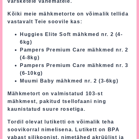
värsketele vanematele.
Kõiki meie mähkmetorte on võimalik tellida
vastavalt Teie soovile kas:
Huggies Elite Soft mähkmed nr. 2 (4-
6kg)
Pampers Premium Care mähkmed nr. 2
(4-8kg)
Pampers Premium Care mähkmed nr. 3
(6-10kg)
Muumi Baby mähkmed nr. 2 (3-6kg)
Mähkmetort on valmistatud 103-st
mähkmest, pakitud tsellofaani ning
kaunistatud suure rosetiga.
Tordil olevat lutiketti on võimalik teha
soovikorral nimelisena. Lutikett on BPA
vabast silikoonist, nimetähed akrüülist ja