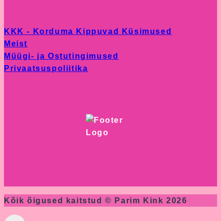
on
the
KKK - Korduma Kippuvad Küsimused
product
Meist
page
Müügi- ja Ostutingimused
Privaatsuspoliitika
Kõik õigused kaitstud © Parim Kink 2026