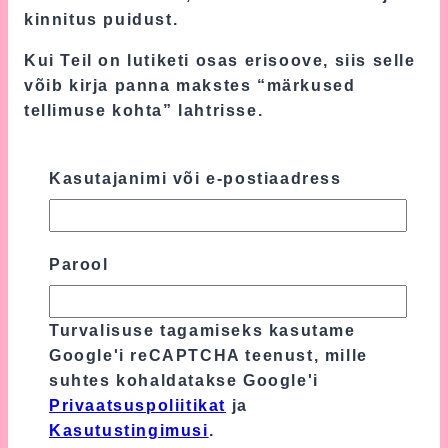
kinnitus puidust.
Kui Teil on lutiketi osas erisoove, siis selle
võib kirja panna makstes “märkused
tellimuse kohta” lahtrisse.
Kui Teie kohta vastab tõele väide: ”Mida
rohkem, seda uhkem!”, siis võtke meiega
Kasutajanimi või e-postiaadress
ühendust e-maili teel, kuna lisaks lutiketile
on tortidele võimalik lisada ka beebile
mõeldud papusid, kroone, peapaelasid,
Parool
tutu seelikuid, villaseid käsitööna
heegeldatud pitssokke, heegeldatud
jäneseid, mesilasi ja veel palju muud.
Turvalisuse tagamiseks kasutame
Google'i reCAPTCHA teenust, mille
Ole valmis kalliralliks, tänusõnadeks ja
suhtes kohaldatakse Google'i
positiivseteks emotsioonideks värsketelt
Privaatsuspoliitikat
ja
vanematelt, sest parim kingitus beebile on
Kasutustingimusi
.
mähkmetort.