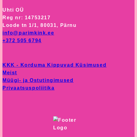
variants.
page
Uhti OÜ
The
Reg nr: 14753217
options
Loode tn 1/1, 80031, Pärnu
may
info@parimkink.ee
be
+372 505 6794
chosen
on
the
KKK - Korduma Kippuvad Küsimused
product
Meist
page
Müügi- ja Ostutingimused
Privaatsuspoliitika