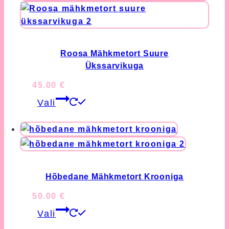
Roosa Mähkmetort Suure
Ükssarvikuga
45.00
€
This
Vali
product
has
multiple
variants.
The
options
Hõbedane Mähkmetort Krooniga
may
50.00
€
be
This
chosen
Vali
product
on