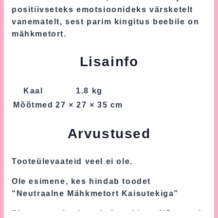
positiivseteks emotsioonideks värsketelt
vanematelt, sest parim kingitus beebile on
mähkmetort.
Lisainfo
Kaal
1.8 kg
Mõõtmed
27 × 27 × 35 cm
Arvustused
Tooteülevaateid veel ei ole.
Ole esimene, kes hindab toodet
“Neutraalne Mähkmetort Kaisutekiga”
Sinu e-postiaadressi ei avaldata.
Nõutavad