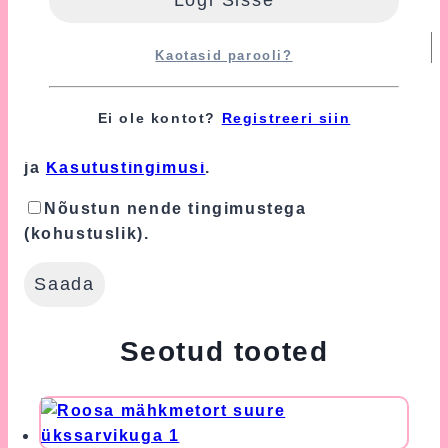
E-post
*
Kaotasid parooli?
Turvalisuse tagamiseks kasutame Google'i
reCAPTCHA teenust, mille suhtes
Ei ole kontot?
Registreeri siin
kohaldatakse Google'i
Privaatsuspoliitikat
ja
Kasutustingimusi
.
Nõustun nende tingimustega
(kohustuslik).
Seotud tooted