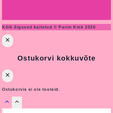
Kõik õigused kaitstud © Parim Kink 2026
Ostukorvi kokkuvõte
Ostukorvis ei ole tooteid.