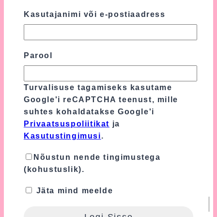
väljad on tähistatud
*
-ga
Kasutajanimi või e-postiaadress
Sinu hinnang
*
Parool
Sinu arvustus
*
Turvalisuse tagamiseks kasutame
Google'i reCAPTCHA teenust, mille
suhtes kohaldatakse Google'i
Privaatsuspoliitikat
ja
Kasutustingimusi
.
Nõustun nende tingimustega
(kohustuslik).
Nimi
*
Jäta mind meelde