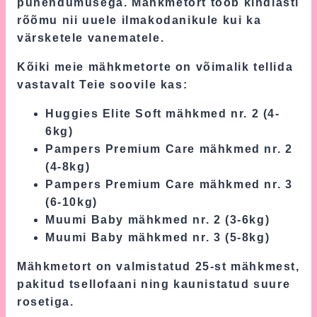
pühendumusega. Mähkmetort toob kindlasti
rõõmu nii uuele ilmakodanikule kui ka
värsketele vanematele.
Kõiki meie mähkmetorte on võimalik tellida
vastavalt Teie soovile kas:
Huggies Elite Soft mähkmed nr. 2 (4-
6kg)
Pampers Premium Care mähkmed nr. 2
(4-8kg)
Pampers Premium Care mähkmed nr. 3
(6-10kg)
Muumi Baby mähkmed nr. 2 (3-6kg)
Muumi Baby mähkmed nr. 3 (5-8kg)
Mähkmetort on valmistatud 25-st mähkmest,
pakitud tsellofaani ning kaunistatud suure
rosetiga.