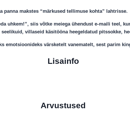
kirja panna makstes “märkused tellimuse kohta” lahtrisse.
a uhkem!”, siis võtke meiega ühendust e-maili teel, kuna 
seelikuid, villaseid käsitööna heegeldatud pitssokke, he
teks emotsioonideks värsketelt vanematelt, sest parim k
Lisainfo
Arvustused