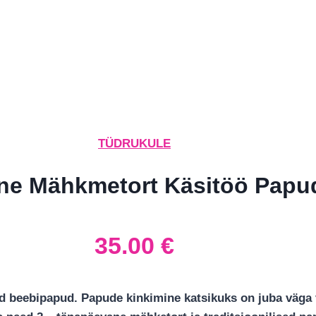
TÜDRUKULE
lne Mähkmetort Käsitöö Papu
35.00
€
d beebipapud. Papude kinkimine katsikuks on juba väga 