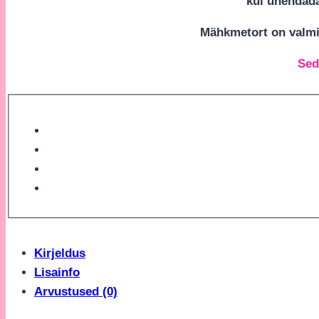
kui ühendada
Mähkmetort on valmis
Sed
Kirjeldus
Lisainfo
Arvustused (0)