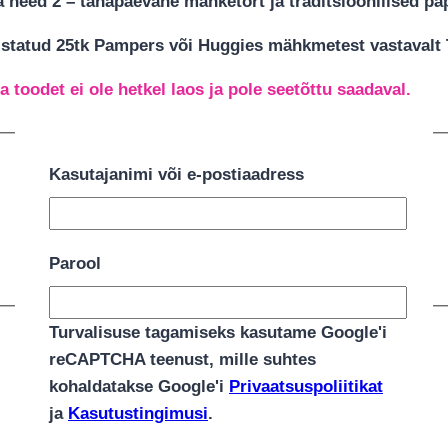
 need 2 – tänapäevane mähketort ja traditsioonilised p
tatud 25tk Pampers või Huggies mähkmetest vastavalt T
a toodet ei ole hetkel laos ja pole seetõttu saadaval.
LIHTNE JA TURVALINE TASUMINE
Kasutajanimi või e-postiaadress
Parool
Turvalisuse tagamiseks kasutame Google'i
reCAPTCHA teenust, mille suhtes
kohaldatakse Google'i
Privaatsuspoliitikat
ja
Kasutustingimusi
.