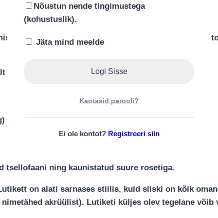
Nõustun nende tingimustega
Kirjeldus
(kohustuslik).
mistatud hoole, armastuse ja pühendumusega. Mähkmetort
Jäta mind meelde
t Teie soovile kas:
Kaotasid parooli?
)
g)
Ei ole kontot?
Registreeri siin
tsellofaani ning kaunistatud suure rosetiga.
Lutikett on alati sarnases stiilis, kuid siiski on kõik om
nimetähed akrüülist). Lutiketi küljes olev tegelane võib 