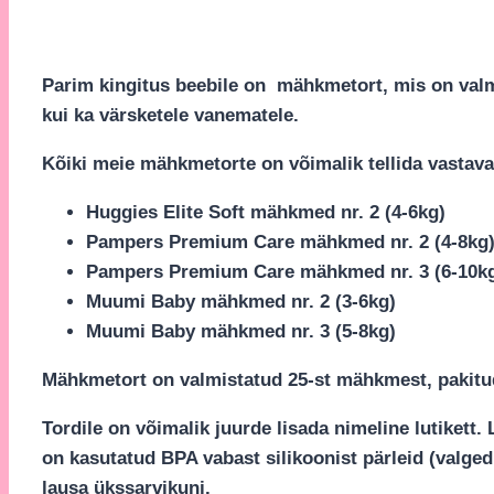
Parim kingitus beebile on mähkmetort, mis on val
kui ka värsketele vanematele.
Kõiki meie mähkmetorte on võimalik tellida vastaval
Huggies Elite Soft mähkmed nr. 2 (4-6kg)
Pampers Premium Care mähkmed nr. 2 (4-8kg
Pampers Premium Care mähkmed nr. 3 (6-10k
Muumi Baby mähkmed nr. 2 (3-6kg)
Muumi Baby mähkmed nr. 3 (5-8kg)
Mähkmetort on valmistatud 25-st mähkmest, pakitud 
Tordile on võimalik juurde lisada nimeline lutikett. 
on kasutatud BPA vabast silikoonist pärleid (valged 
lausa ükssarvikuni.