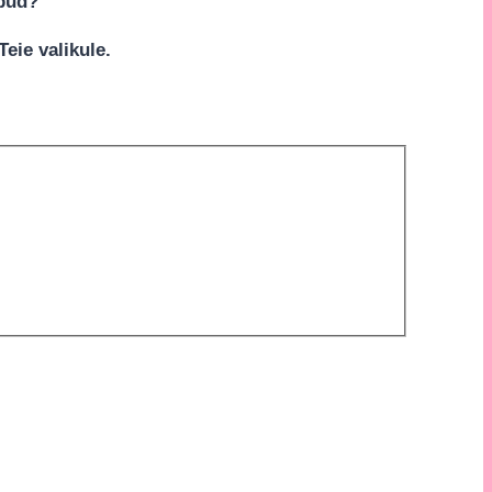
apud?
eie valikule.