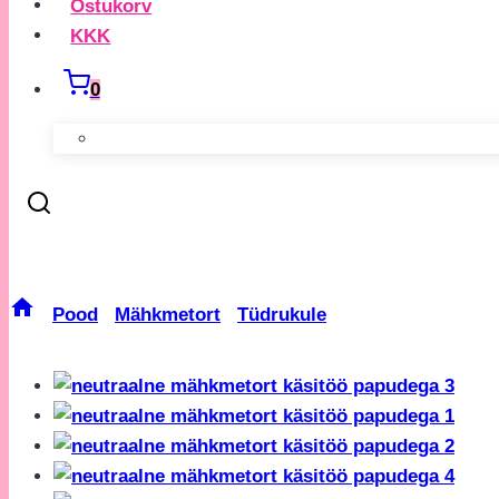
Ostukorv
KKK
0
Neutraalne Mähkmetort Käs
/
Pood
/
Mähkmetort
/
Tüdrukule
/
Neutraalne Mähk