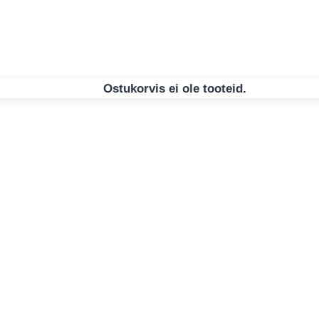
Ostukorvis ei ole tooteid.
itöö Papudega
metort Käsitöö Papudega