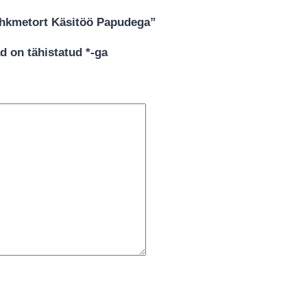
ähkmetort Käsitöö Papudega”
d on tähistatud
*
-ga