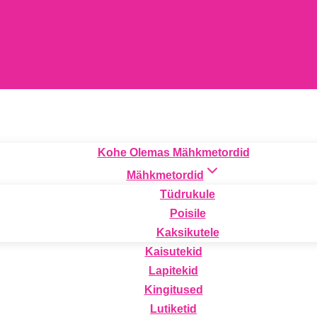
Kohe Olemas Mähkmetordid
Mähkmetordid
Tüdrukule
Poisile
Kaksikutele
Kaisutekid
Lapitekid
Kingitused
Lutiketid