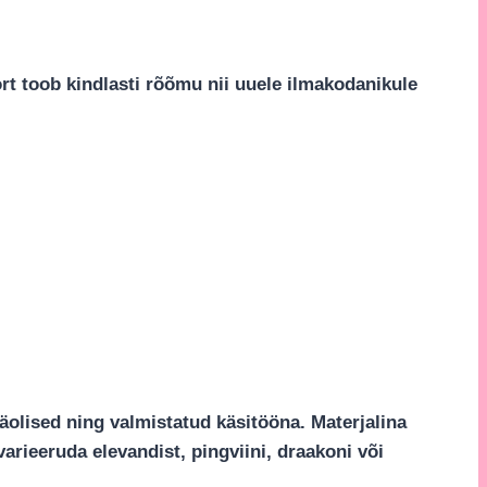
 toob kindlasti rõõmu nii uuele ilmakodanikule
anäolised ning valmistatud käsitööna. Materjalina
varieeruda elevandist, pingviini, draakoni või