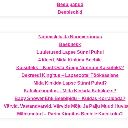
Beebipapud
Beebisokid
Närimislelu Ja Närimisrõngas
Beebitekk
Luuletused Lapse Sünni Puhul
4 Ideed, Mida Kinkida Beebile
Kaisutekk – Kust Osta Kõige Nunnum Kaisutekk?
Dekreedi Kingitus – Lapseootel Töökaaslane
Mida Kinkida Lapse Sünni Puhul?
Katsikukingitus – Mida Kinkida Katsikuks?
Baby Shower Ehk Beebipidu – Kuidas Korraldada?
Värvid, Vastandvärvid, Värvide Mõju Ja Palju Muud Huvita
Mähkmetort – Parim Kingitus Beebile Katsikuks?