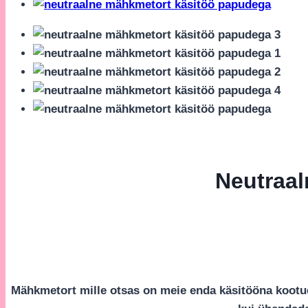
Neutraa
Mähkmetort mille otsas on meie enda käsitööna kootu