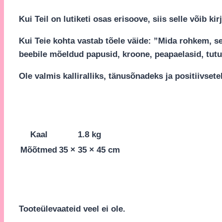
Kui Teil on lutiketi osas erisoove, siis selle võib 
Kui Teie kohta vastab tõele väide: ”Mida rohkem, sed
beebile mõeldud papusid, kroone, peapaelasid, tutu 
Ole valmis kalliralliks, tänusõnadeks ja positiivse
Kaal
1.8 kg
Mõõtmed
35 × 35 × 45 cm
Tooteülevaateid veel ei ole.