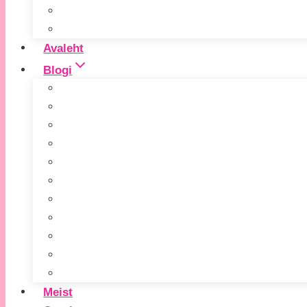
Avaleht
Blogi
Meist