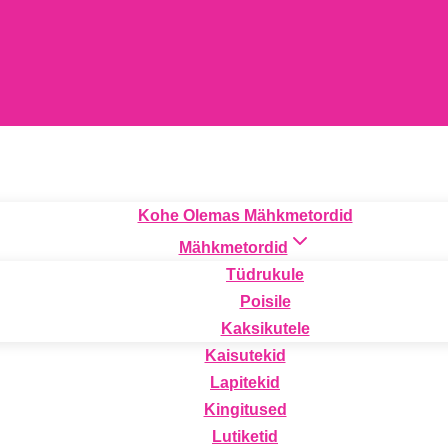
Kohe Olemas Mähkmetordid
Mähkmetordid
Tüdrukule
Poisile
Kaksikutele
Kaisutekid
Lapitekid
Kingitused
Lutiketid