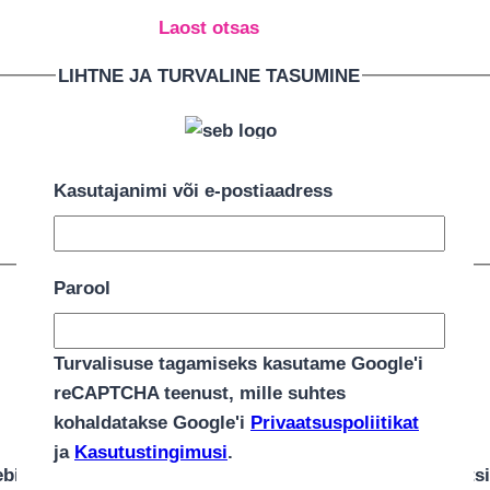
Laost otsas
LIHTNE JA TURVALINE TASUMINE
Kasutajanimi või e-postiaadress
Parool
Turvalisuse tagamiseks kasutame Google'i
reCAPTCHA teenust, mille suhtes
Kirjeldus
kohaldatakse Google'i
Privaatsuspoliitikat
ja
Kasutustingimusi
.
bi esimeseks tekiks ning on imearmas ja praktiline kats