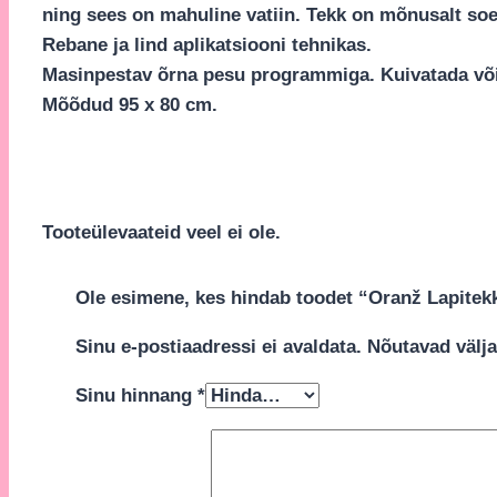
ning sees on mahuline vatiin. Tekk on mõnusalt so
Rebane ja lind aplikatsiooni tehnikas.
Masinpestav õrna pesu programmiga. Kuivatada võimal
Mõõdud 95 x 80 cm.
Tooteülevaateid veel ei ole.
Ole esimene, kes hindab toodet “Oranž Lapite
Sinu e-postiaadressi ei avaldata.
Nõutavad välja
Sinu hinnang
*