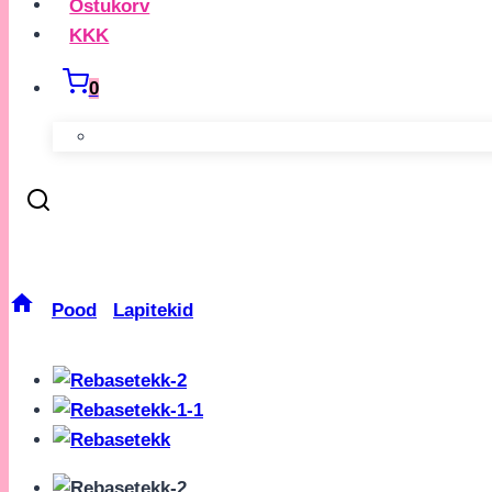
Ostukorv
KKK
0
Oranž Lapitekk Rebasega
/
Pood
/
Lapitekid
/
Oranž Lapitekk Rebasega