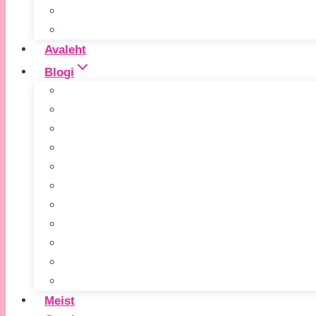
Avaleht
Blogi
Meist