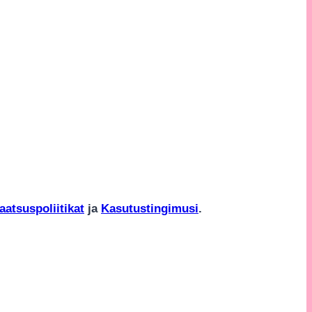
aatsuspoliitikat
ja
Kasutustingimusi
.