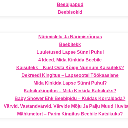
Beebipapud
Beebisokid
Närimislelu Ja Närimisrõngas
Beebitekk
Luuletused Lapse Sünni Puhul
4 Ideed, Mida Kinkida Beebile
Kaisutekk – Kust Osta Kõige Nunnum Kaisutekk?
Dekreedi Kingitus – Lapseootel Töökaaslane
Mida Kinkida Lapse Sünni Puhul?
Katsikukingitus – Mida Kinkida Katsikuks?
Baby Shower Ehk Beebipidu – Kuidas Korraldada?
Värvid, Vastandvärvid, Värvide Mõju Ja Palju Muud Huvita
Mähkmetort – Parim Kingitus Beebile Katsikuks?