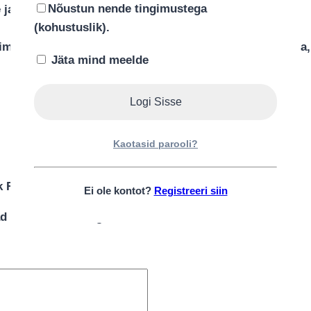
Nõustun nende tingimustega
e ja pehme.
(kohustuslik).
ikult sirgelt. Tekki saab kergelt triikrauaga aurutada, k
Jäta mind meelde
Arvustused
Kaotasid parooli?
kk Rebasega”
Ei ole kontot?
Registreeri siin
d on tähistatud
*
-ga