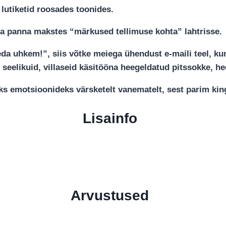
 lutiketid roosades toonides.
kirja panna makstes “märkused tellimuse kohta” lahtrisse.
a uhkem!”, siis võtke meiega ühendust e-maili teel, kuna 
seelikuid, villaseid käsitööna heegeldatud pitssokke, he
teks emotsioonideks värsketelt vanematelt, sest parim ki
Lisainfo
Arvustused