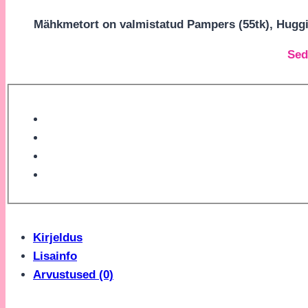
Mähkmetort on valmistatud Pampers (55tk), Huggies
Sed
Kirjeldus
Lisainfo
Arvustused (0)