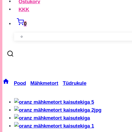
Ostukorv
KKK
0
Oranž Mähkmetort Kaisutek
/
Pood
/
Mähkmetort
/
Tüdrukule
/
Oranž Mähkmetor