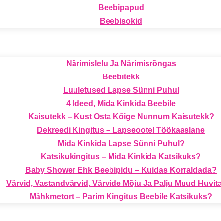
Beebipapud
Beebisokid
Närimislelu Ja Närimisrõngas
Beebitekk
Luuletused Lapse Sünni Puhul
4 Ideed, Mida Kinkida Beebile
Kaisutekk – Kust Osta Kõige Nunnum Kaisutekk?
Dekreedi Kingitus – Lapseootel Töökaaslane
Mida Kinkida Lapse Sünni Puhul?
Katsikukingitus – Mida Kinkida Katsikuks?
Baby Shower Ehk Beebipidu – Kuidas Korraldada?
Värvid, Vastandvärvid, Värvide Mõju Ja Palju Muud Huvita
Mähkmetort – Parim Kingitus Beebile Katsikuks?