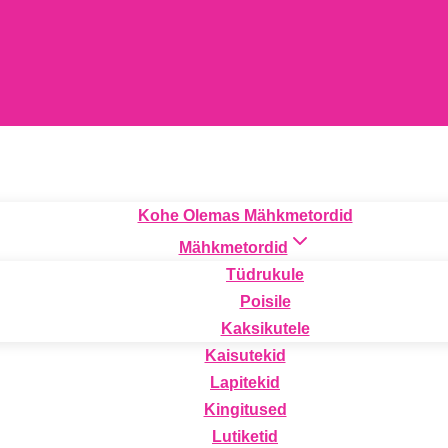
Kohe Olemas Mähkmetordid
Mähkmetordid
Tüdrukule
Poisile
Kaksikutele
Kaisutekid
Lapitekid
Kingitused
Lutiketid