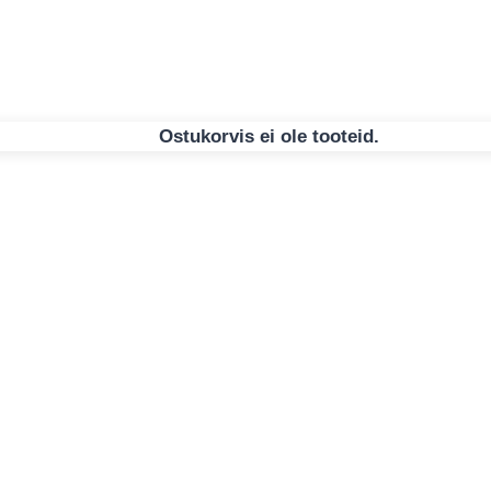
Ostukorvis ei ole tooteid.
iga
t Kaisutekiga