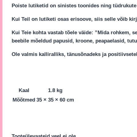
Poiste lutiketid on sinistes toonides ning tüdrukute
Kui Teil on lutiketi osas erisoove, siis selle võib 
Kui Teie kohta vastab tõele väide: ”Mida rohkem, sed
beebile mõeldud papusid, kroone, peapaelasid, tutu 
Ole valmis kalliralliks, tänusõnadeks ja positiivse
Kaal
1.8 kg
Mõõtmed
35 × 35 × 60 cm
Tooteülevaateid veel ei ole.