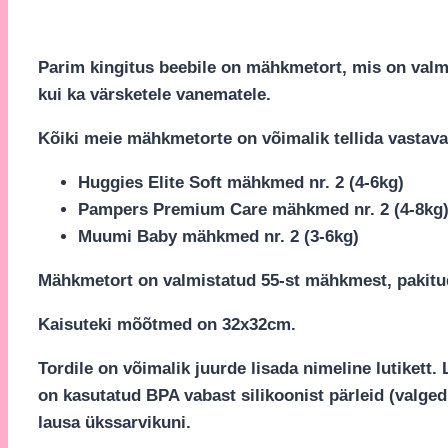
Parim kingitus beebile on mähkmetort, mis on valm
kui ka värsketele vanematele.
Kõiki meie mähkmetorte on võimalik tellida vastaval
Huggies Elite Soft mähkmed nr. 2 (4-6kg)
Pampers Premium Care mähkmed nr. 2 (4-8kg
Muumi Baby mähkmed nr. 2 (3-6kg)
Mähkmetort on valmistatud 55-st mähkmest, pakitud 
Kaisuteki mõõtmed on 32x32cm.
Tordile on võimalik juurde lisada nimeline lutikett. 
on kasutatud BPA vabast silikoonist pärleid (valged 
lausa ükssarvikuni.