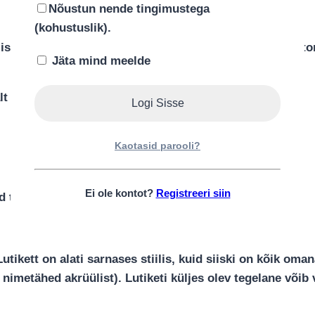
Kirjeldus
Nõustun nende tingimustega
(kohustuslik).
istatud hoole, armastuse ja pühendumusega. Mähkmetort
Jäta mind meelde
t Teie soovile kas:
Kaotasid parooli?
)
Ei ole kontot?
Registreeri siin
tsellofaani ning kaunistatud suure rosetiga.
Lutikett on alati sarnases stiilis, kuid siiski on kõik om
nimetähed akrüülist). Lutiketi küljes olev tegelane võib 