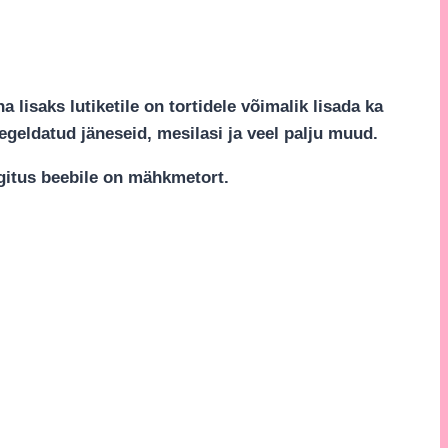
lisaks lutiketile on tortidele võimalik lisada ka
egeldatud jäneseid, mesilasi ja veel palju muud.
ngitus beebile on mähkmetort.