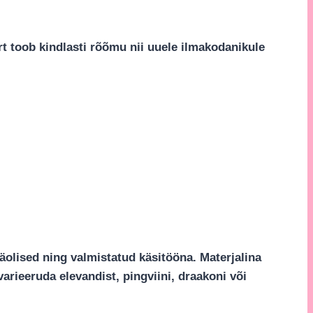
 toob kindlasti rõõmu nii uuele ilmakodanikule
anäolised ning valmistatud käsitööna. Materjalina
varieeruda elevandist, pingviini, draakoni või