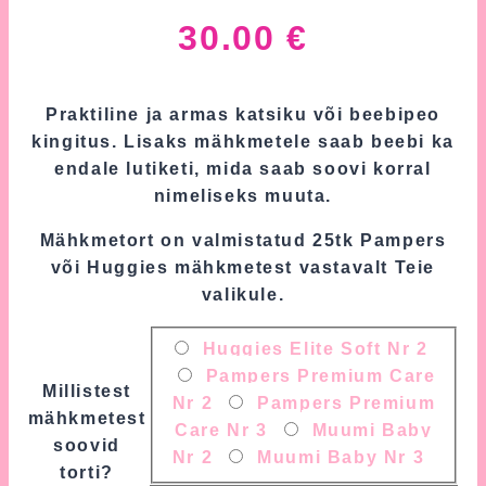
30.00
€
Praktiline ja armas katsiku või beebipeo
kingitus. Lisaks mähkmetele saab beebi ka
endale lutiketi, mida saab soovi korral
nimeliseks muuta.
Mähkmetort on valmistatud 25tk Pampers
või Huggies mähkmetest vastavalt Teie
valikule.
Huggies Elite Soft Nr 2
Pampers Premium Care
Millistest
Nr 2
Pampers Premium
mähkmetest
Care Nr 3
Muumi Baby
soovid
Nr 2
Muumi Baby Nr 3
torti?