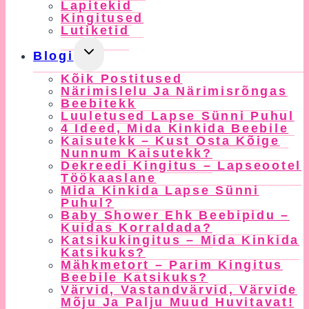
Lapitekid
Kingitused
Lutiketid
Toggle
Blogi
Child
Kõik Postitused
Menu
Närimislelu Ja Närimisrõngas
Beebitekk
Luuletused Lapse Sünni Puhul
4 Ideed, Mida Kinkida Beebile
Kaisutekk – Kust Osta Kõige
Nunnum Kaisutekk?
Dekreedi Kingitus – Lapseootel
Töökaaslane
Mida Kinkida Lapse Sünni
Puhul?
Baby Shower Ehk Beebipidu –
Kuidas Korraldada?
Katsikukingitus – Mida Kinkida
Katsikuks?
Mähkmetort – Parim Kingitus
Beebile Katsikuks?
Värvid, Vastandvärvid, Värvide
Mõju Ja Palju Muud Huvitavat!