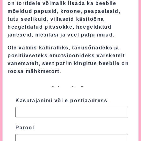
on tortidele võimalik lisada ka beebile
mõeldud papusid, kroone, peapaelasid,
tutu seelikuid, villaseid käsitööna
heegeldatud pitssokke, heegeldatud
jäneseid, mesilasi ja veel palju muud.
Ole valmis kalliralliks, tänusõnadeks ja
positiivseteks emotsioonideks värsketelt
vanematelt, sest parim kingitus beebile on
roosa mähkmetort.
Lisainfo
Kasutajanimi või e-postiaadress
Kaal
1.8 kg
Mõõtmed
27 × 27 × 35 cm
Parool
Arvustused