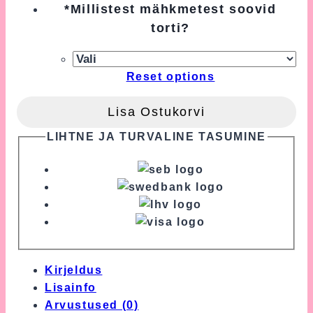
*
Millistest mähkmetest soovid
torti?
Reset options
Lisa Ostukorvi
LIHTNE JA TURVALINE TASUMINE
Kirjeldus
Lisainfo
Arvustused (0)