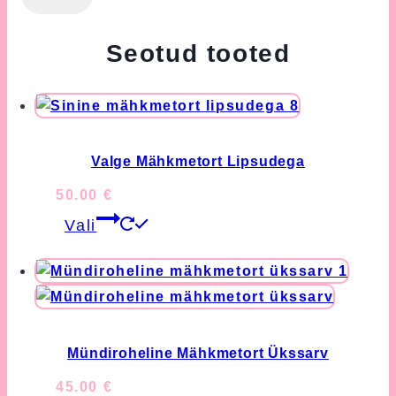
Seotud tooted
Valge Mähkmetort Lipsudega
50.00
€
This
Vali
product
has
multiple
variants.
The
options
Mündiroheline Mähkmetort Ükssarv
may
45.00
€
be