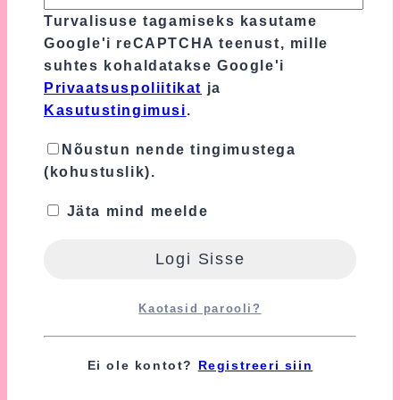
Turvalisuse tagamiseks kasutame
Tooteülevaateid veel ei ole.
Google'i reCAPTCHA teenust, mille
suhtes kohaldatakse Google'i
Ole esimene, kes hindab toodet “Roheline
Privaatsuspoliitikat
ja
Väike Mähkmetort Lutiketiga”
Kasutustingimusi
.
Sinu e-postiaadressi ei avaldata.
Nõutavad
Nõustun nende tingimustega
väljad on tähistatud
*
-ga
(kohustuslik).
Sinu hinnang
*
Jäta mind meelde
Sinu arvustus
*
Kaotasid parooli?
Ei ole kontot?
Registreeri siin