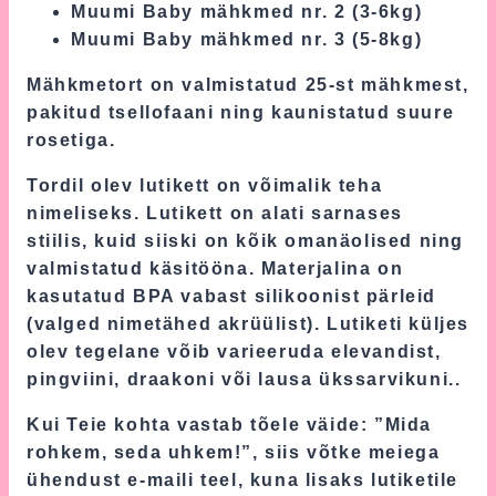
Muumi Baby mähkmed nr. 2 (3-6kg)
Muumi Baby mähkmed nr. 3 (5-8kg)
Mähkmetort on valmistatud 25-st mähkmest,
pakitud tsellofaani ning kaunistatud suure
rosetiga.
Tordil olev lutikett on võimalik teha
nimeliseks. Lutikett on alati sarnases
stiilis, kuid siiski on kõik omanäolised ning
valmistatud käsitööna. Materjalina on
kasutatud BPA vabast silikoonist pärleid
(valged nimetähed akrüülist). Lutiketi küljes
olev tegelane võib varieeruda elevandist,
pingviini, draakoni või lausa ükssarvikuni..
Kui Teie kohta vastab tõele väide: ”Mida
rohkem, seda uhkem!”, siis võtke meiega
ühendust e-maili teel, kuna lisaks lutiketile