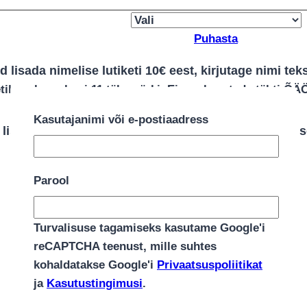
Puhasta
 lisada nimelise lutiketi 10€ eest, kirjutage nimi teks
etile palume kuni 11 tähemärki. Ei saa kasutada tähti ÕÄ
Kasutajanimi või e-postiaadress
lisada 2€ eest käsitööna valmistatud kaarti, kirjuta s
Parool
Turvalisuse tagamiseks kasutame Google'i
reCAPTCHA teenust, mille suhtes
Lisan 1€ eest lutiketile MAM kinnituse
kohaldatakse Google'i
Privaatsuspoliitikat
*
Millistest mähkmetest soovid torti?
ja
Kasutustingimusi
.