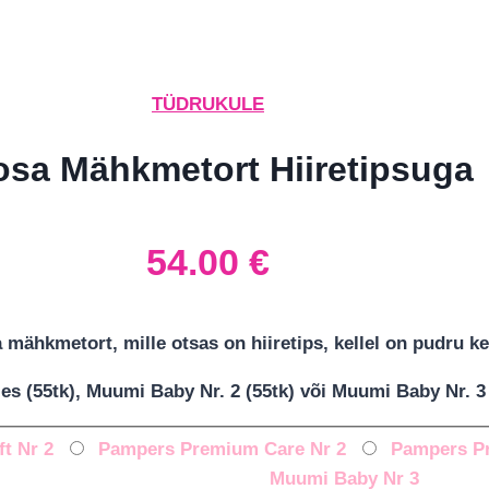
TÜDRUKULE
sa Mähkmetort Hiiretipsuga
54.00
€
mähkmetort, mille otsas on hiiretips, kellel on pudru k
 (55tk), Muumi Baby Nr. 2 (55tk) või Muumi Baby Nr. 3 (
ft Nr 2
Pampers Premium Care Nr 2
Pampers P
Muumi Baby Nr 3