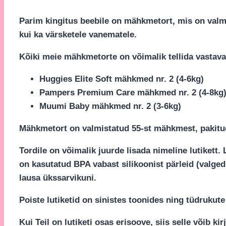
Parim kingitus beebile on mähkmetort, mis on valm
kui ka värsketele vanematele.
Kõiki meie mähkmetorte on võimalik tellida vastaval
Huggies Elite Soft mähkmed nr. 2 (4-6kg)
Pampers Premium Care mähkmed nr. 2 (4-8kg
Muumi Baby mähkmed nr. 2 (3-6kg)
Mähkmetort on valmistatud 55-st mähkmest, pakitud 
Tordile on võimalik juurde lisada nimeline lutikett. 
on kasutatud BPA vabast silikoonist pärleid (valged 
lausa ükssarvikuni.
Poiste lutiketid on sinistes toonides ning tüdrukute
Kui Teil on lutiketi osas erisoove, siis selle võib 