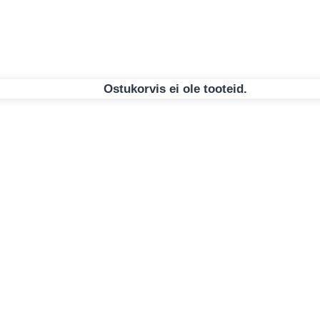
Ostukorvis ei ole tooteid.
uga
 Hiiretipsuga