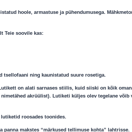
istatud hoole, armastuse ja pühendumusega. Mähkmetort
t Teie soovile kas:
)
tsellofaani ning kaunistatud suure rosetiga.
Lutikett on alati sarnases stiilis, kuid siiski on kõik om
nimetähed akrüülist). Lutiketi küljes olev tegelane võib 
 lutiketid roosades toonides.
kirja panna makstes “märkused tellimuse kohta” lahtrisse.