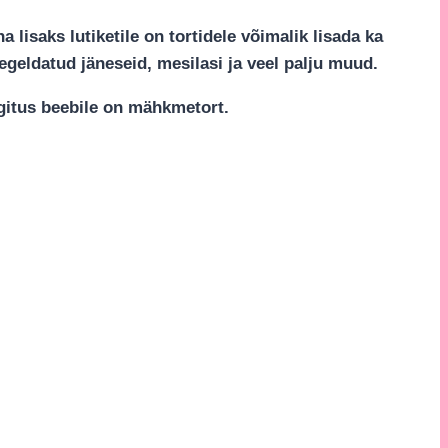
lisaks lutiketile on tortidele võimalik lisada ka
egeldatud jäneseid, mesilasi ja veel palju muud.
ngitus beebile on mähkmetort.