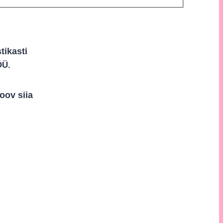
tikasti
ÖÜ.
oov siia