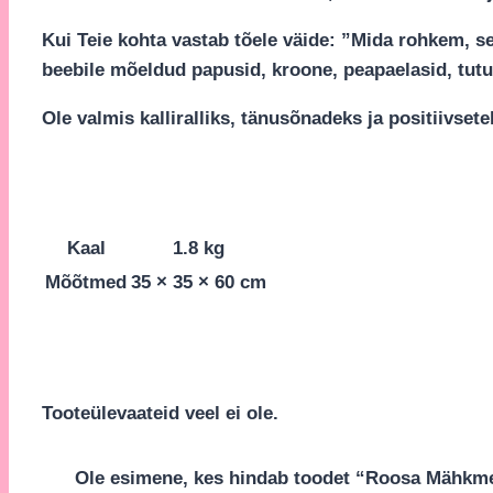
Kui Teie kohta vastab tõele väide: ”Mida rohkem, sed
beebile mõeldud papusid, kroone, peapaelasid, tutu 
Ole valmis kalliralliks, tänusõnadeks ja positiivse
Kaal
1.8 kg
Mõõtmed
35 × 35 × 60 cm
Tooteülevaateid veel ei ole.
Ole esimene, kes hindab toodet “Roosa Mähkme