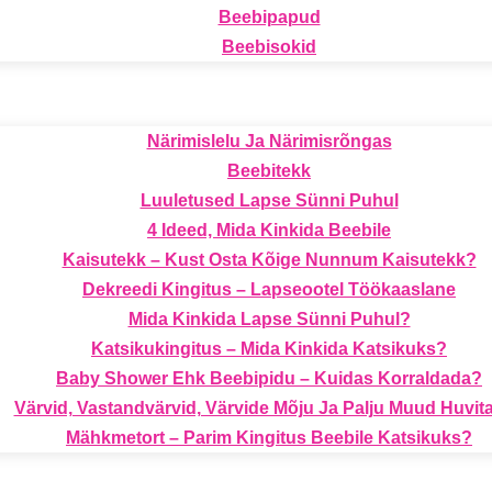
Beebipapud
Beebisokid
Närimislelu Ja Närimisrõngas
Beebitekk
Luuletused Lapse Sünni Puhul
4 Ideed, Mida Kinkida Beebile
Kaisutekk – Kust Osta Kõige Nunnum Kaisutekk?
Dekreedi Kingitus – Lapseootel Töökaaslane
Mida Kinkida Lapse Sünni Puhul?
Katsikukingitus – Mida Kinkida Katsikuks?
Baby Shower Ehk Beebipidu – Kuidas Korraldada?
Värvid, Vastandvärvid, Värvide Mõju Ja Palju Muud Huvita
Mähkmetort – Parim Kingitus Beebile Katsikuks?