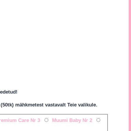
eedetud!
50tk) mähkmetest vastavalt Teie valikule.
remium Care Nr 3
Muumi Baby Nr 2