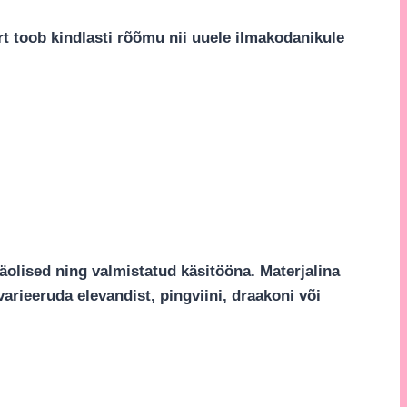
 toob kindlasti rõõmu nii uuele ilmakodanikule
anäolised ning valmistatud käsitööna. Materjalina
varieeruda elevandist, pingviini, draakoni või