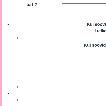
torti?
Kui soovid
Lutik
Kui soovid 