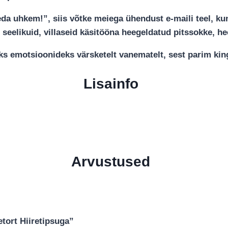
a uhkem!”, siis võtke meiega ühendust e-maili teel, kuna 
seelikuid, villaseid käsitööna heegeldatud pitssokke, he
teks emotsioonideks värsketelt vanematelt, sest parim ki
Lisainfo
Arvustused
tort Hiiretipsuga”