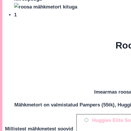
Roo
Imearmas roosa 
Mähkmetort on valmistatud Pampers (55tk), Huggies
Huggies Elite So
Millistest mähkmetest soovid