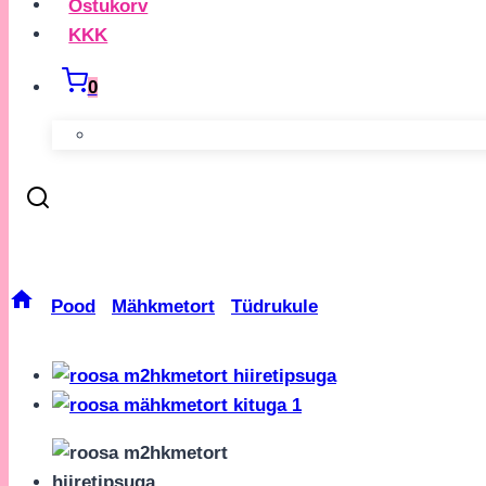
Ostukorv
KKK
0
Roosa Mähkmetort Hiiretips
/
Pood
/
Mähkmetort
/
Tüdrukule
/
Roosa Mähkmetort