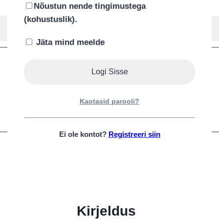
Reset options
Nõustun nende tingimustega
(kohustuslik).
Lisa Ostukorvi
Jäta mind meelde
LIHTNE JA TURVALINE TASUMINE
Kaotasid parooli?
Ei ole kontot?
Registreeri siin
Kirjeldus