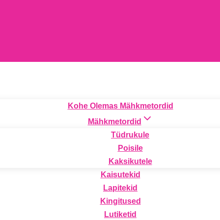
Kohe Olemas Mähkmetordid
Mähkmetordid
Tüdrukule
Poisile
Kaksikutele
Kaisutekid
Lapitekid
Kingitused
Lutiketid