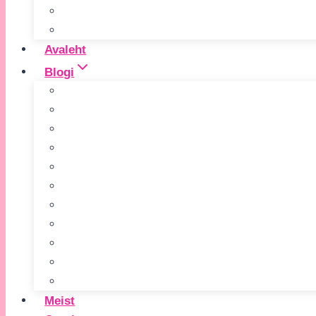
Avaleht
Blogi
Meist