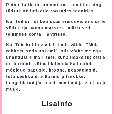
Poiste lutiketid on sinistes toonides ning
tüdrukute lutiketid roosades toonides.
Kui Teil on lutiketi osas erisoove, siis selle
võib kirja panna makstes “märkused
tellimuse kohta” lahtrisse.
Kui Teie kohta vastab tõele väide: ”Mida
rohkem, seda uhkem!”, siis võtke meiega
ühendust e-maili teel, kuna lisaks lutiketile
on tortidele võimalik lisada ka beebile
mõeldud papusid, kroone, peapaelasid,
tutu seelikuid, villaseid pitssokke,
heegeldatud jäneseid, mesilasi ja veel palju
muud.
Lisainfo