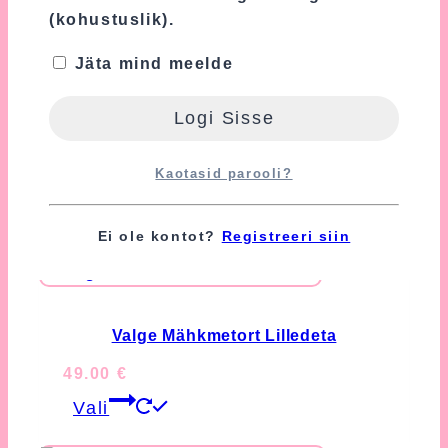
ja
Kasutustingimusi
.
(kohustuslik).
Nõustun nende tingimustega
Jäta mind meelde
(kohustuslik).
Kaotasid parooli?
Seotud tooted
Ei ole kontot?
Registreeri siin
Valge Mähkmetort Lilledeta
49.00
€
This
Vali
product
has