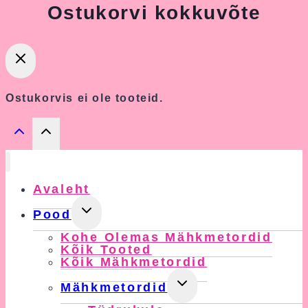
Ostukorvi kokkuvõte
Ostukorvis ei ole tooteid.
Avaleht
Toggle
Pood
Child
Kohe Olemas Mähkmetordid
Menu
Kõik Tooted
Kõik Mähkmetordid
Toggle
Mähkmetordid
Child