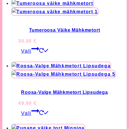
multiple
variants.
The
options
Tumeroosa Väike Mähkmetort
may
30.00
€
be
This
chosen
Vali
product
on
has
the
multiple
product
variants.
page
The
options
Roosa-Valge Mähkmetort Lipsudega
may
49.00
€
be
This
chosen
Vali
product
on
has
the