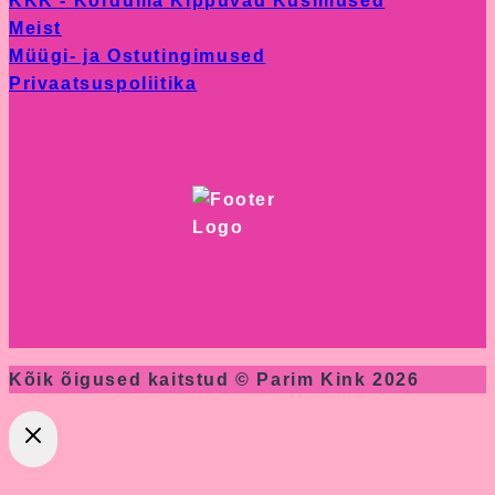
KKK - Korduma Kippuvad Küsimused
product
Meist
page
Müügi- ja Ostutingimused
Privaatsuspoliitika
Kõik õigused kaitstud © Parim Kink 2026