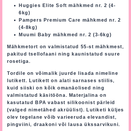
Huggies Elite Soft mähkmed nr. 2 (4-
6kg)
Pampers Premium Care mähkmed nr. 2
(4-8kg)
Muumi Baby mähkmed nr. 2 (3-6kg)
Mähkmetort on valmistatud 55-st mähkmest,
pakitud tsellofaani ning kaunistatud suure
rosetiga.
Tordile on võimalik juurde lisada nimeline
lutikett. Lutikett on alati sarnases stiilis,
kuid siiski on kõik omanäolised ning
valmistatud käsitööna. Materjalina on
kasutatud BPA vabast silikoonist pärleid
(valged nimetähed akrüülist). Lutiketi küljes
olev tegelane võib varieeruda elevandist,
pingviini, draakoni või lausa ükssarvikuni.