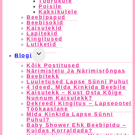
Tüdrukule
Menu
Poisile
Kaksikutele
Beebipapud
Beebisokid
Kaisutekid
Lapitekid
Kingitused
Lutiketid
Toggle
Blogi
Child
Kõik Postitused
Menu
Närimislelu Ja Närimisrõngas
Beebitekk
Luuletused Lapse Sünni Puhul
4 Ideed, Mida Kinkida Beebile
Kaisutekk – Kust Osta Kõige
Nunnum Kaisutekk?
Dekreedi Kingitus – Lapseootel
Töökaaslane
Mida Kinkida Lapse Sünni
Puhul?
Baby Shower Ehk Beebipidu –
Kuidas Korraldada?