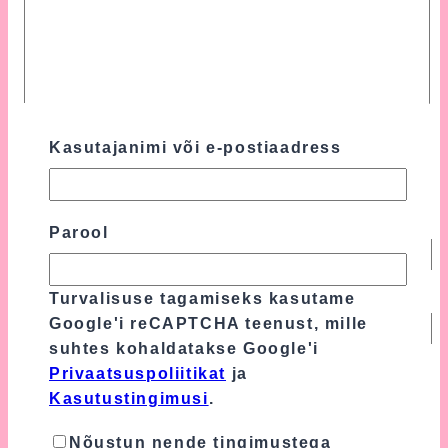
Kasutajanimi või e-postiaadress
Nimi
*
Parool
Turvalisuse tagamiseks kasutame
E-post
*
Google'i reCAPTCHA teenust, mille
suhtes kohaldatakse Google'i
Privaatsuspoliitikat
ja
Turvalisuse tagamiseks kasutame Google'i
Kasutustingimusi
.
reCAPTCHA teenust, mille suhtes
kohaldatakse Google'i
Privaatsuspoliitikat
Nõustun nende tingimustega