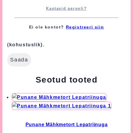
Turvalisuse tagamiseks kasutame Google'i
Kaotasid parooli?
reCAPTCHA teenust, mille suhtes
kohaldatakse Google'i
Privaatsuspoliitikat
ja
Kasutustingimusi
.
Ei ole kontot?
Registreeri siin
Nõustun nende tingimustega
(kohustuslik).
Seotud tooted
Punane Mähkmetort Lepatriinuga