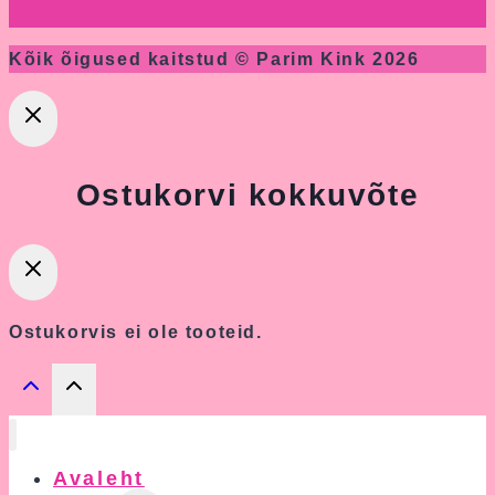
Kõik õigused kaitstud © Parim Kink 2026
Ostukorvi kokkuvõte
Ostukorvis ei ole tooteid.
Avaleht