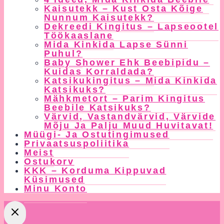
Kaisutekk – Kust Osta Kõige
Nunnum Kaisutekk?
Dekreedi Kingitus – Lapseootel
Töökaaslane
Mida Kinkida Lapse Sünni
Puhul?
Baby Shower Ehk Beebipidu –
Kuidas Korraldada?
Katsikukingitus – Mida Kinkida
Katsikuks?
Mähkmetort – Parim Kingitus
Beebile Katsikuks?
Värvid, Vastandvärvid, Värvide
Mõju Ja Palju Muud Huvitavat!
Müügi- Ja Ostutingimused
Privaatsuspoliitika
Meist
Ostukorv
KKK – Korduma Kippuvad
Küsimused
Minu Konto