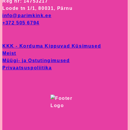
Reg nr: 14753217
options
Loode tn 1/1, 80031, Pärnu
may
info@parimkink.ee
be
+372 505 6794
chosen
on
the
KKK - Korduma Kippuvad Küsimused
product
Meist
page
Müügi- ja Ostutingimused
Privaatsuspoliitika