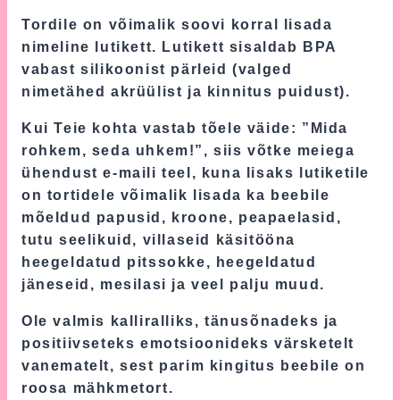
Tordile on võimalik soovi korral lisada
nimeline lutikett. Lutikett sisaldab BPA
vabast silikoonist pärleid (valged
nimetähed akrüülist ja kinnitus puidust).
Kui Teie kohta vastab tõele väide: ”Mida
rohkem, seda uhkem!”, siis võtke meiega
ühendust e-maili teel, kuna lisaks lutiketile
on tortidele võimalik lisada ka beebile
mõeldud papusid, kroone, peapaelasid,
tutu seelikuid, villaseid käsitööna
heegeldatud pitssokke, heegeldatud
jäneseid, mesilasi ja veel palju muud.
Ole valmis kalliralliks, tänusõnadeks ja
positiivseteks emotsioonideks värsketelt
vanematelt, sest parim kingitus beebile on
roosa mähkmetort.