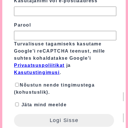
Kasutajanimi või e-postiaadress
Sinu arvustus
*
Parool
Turvalisuse tagamiseks kasutame
Google'i reCAPTCHA teenust, mille
suhtes kohaldatakse Google'i
Privaatsuspoliitikat
ja
Kasutustingimusi
.
Nõustun nende tingimustega
Nimi
*
(kohustuslik).
Jäta mind meelde
E-post
*