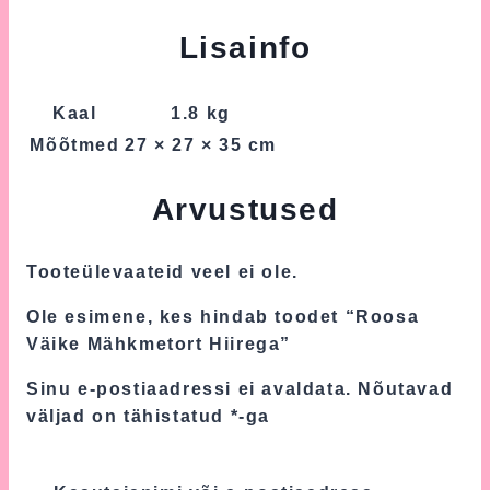
Lisainfo
Kaal
1.8 kg
Mõõtmed
27 × 27 × 35 cm
Arvustused
Tooteülevaateid veel ei ole.
Ole esimene, kes hindab toodet “Roosa
Väike Mähkmetort Hiirega”
Sinu e-postiaadressi ei avaldata.
Nõutavad
väljad on tähistatud
*
-ga
Sinu hinnang
*