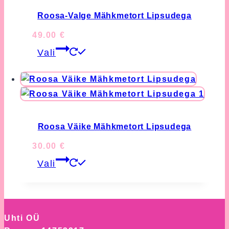
The
options
Roosa-Valge Mähkmetort Lipsudega
may
49.00
€
be
This
chosen
Vali
product
on
has
the
multiple
product
variants.
page
The
options
Roosa Väike Mähkmetort Lipsudega
may
30.00
€
be
This
chosen
Vali
product
on
has
the
multiple
product
variants.
page
Uhti OÜ
The