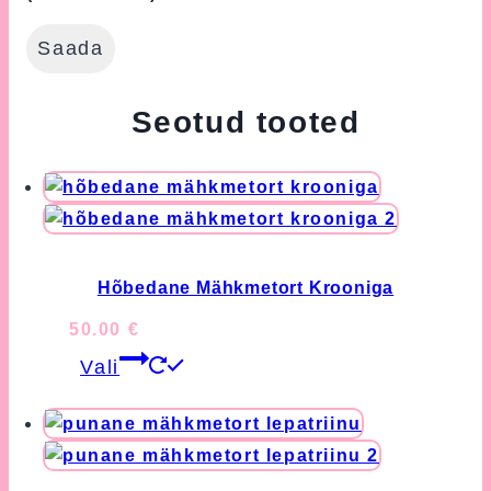
Seotud tooted
Hõbedane Mähkmetort Krooniga
50.00
€
This
Vali
product
has
multiple
variants.