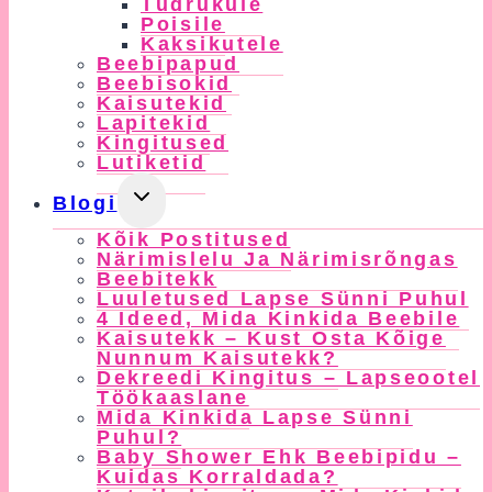
Tüdrukule
Menu
Poisile
Kaksikutele
Beebipapud
Beebisokid
Kaisutekid
Lapitekid
Kingitused
Lutiketid
Toggle
Blogi
Child
Kõik Postitused
Menu
Närimislelu Ja Närimisrõngas
Beebitekk
Luuletused Lapse Sünni Puhul
4 Ideed, Mida Kinkida Beebile
Kaisutekk – Kust Osta Kõige
Nunnum Kaisutekk?
Dekreedi Kingitus – Lapseootel
Töökaaslane
Mida Kinkida Lapse Sünni
Puhul?
Baby Shower Ehk Beebipidu –
Kuidas Korraldada?