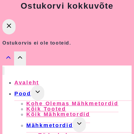
Ostukorvi kokkuvõte
Ostukorvis ei ole tooteid.
Avaleht
Toggle
Pood
Child
Kohe Olemas Mähkmetordid
Menu
Kõik Tooted
Kõik Mähkmetordid
Toggle
Mähkmetordid
Child