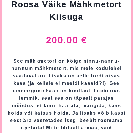
Roosa Väike Mähkmetort
Kiisuga
200.00
€
See mähkmetort on kõige ninnu-nännu-
nunnum mähkmetort, mis meie kodulehel
saadaval on. Lisaks on selle tordi otsas
kass (ja kellele ei meeldi kassid?!). See
ümmargune kass on kindlasti beebi uus
lemmik, sest see on täpselt parajas
mõõdus, et kinni haarata, mängida, käes
hoida või kaisus hoida. Ja lisaks võib kassi
eest ära veeretades isegi beebit roomama
õpetada! Mitte lihtsalt armas, vaid