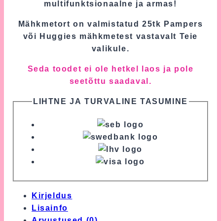
multifunktsionaalne ja armas!
Mähkmetort on valmistatud 25tk Pampers
või Huggies mähkmetest vastavalt Teie
valikule.
Seda toodet ei ole hetkel laos ja pole
seetõttu saadaval.
LIHTNE JA TURVALINE TASUMINE
Kirjeldus
Lisainfo
Arvustused (0)