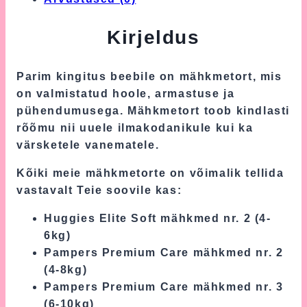
Kirjeldus
Parim kingitus beebile on mähkmetort, mis
on valmistatud hoole, armastuse ja
pühendumusega. Mähkmetort toob kindlasti
rõõmu nii uuele ilmakodanikule kui ka
värsketele vanematele.
Kõiki meie mähkmetorte on võimalik tellida
vastavalt Teie soovile kas:
Huggies Elite Soft mähkmed nr. 2 (4-
6kg)
Pampers Premium Care mähkmed nr. 2
(4-8kg)
Pampers Premium Care mähkmed nr. 3
(6-10kg)