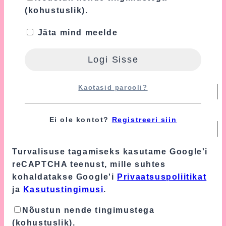
(kohustuslik).
Jäta mind meelde
Nimi
*
Kaotasid parooli?
E-post
*
Ei ole kontot?
Registreeri siin
Turvalisuse tagamiseks kasutame Google'i
reCAPTCHA teenust, mille suhtes
kohaldatakse Google'i
Privaatsuspoliitikat
ja
Kasutustingimusi
.
Nõustun nende tingimustega
(kohustuslik).