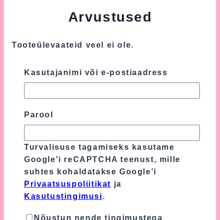
Arvustused
Tooteülevaateid veel ei ole.
Ole esimene, kes hindab toodet “Roosa
Kasutajanimi või e-postiaadress
Väike Mähkmetort Kiisuga”
Sinu e-postiaadressi ei avaldata.
Nõutavad
väljad on tähistatud
*
-ga
Parool
Sinu hinnang
*
Turvalisuse tagamiseks kasutame
Google'i reCAPTCHA teenust, mille
Sinu arvustus
*
suhtes kohaldatakse Google'i
Privaatsuspoliitikat
ja
Kasutustingimusi
.
Nõustun nende tingimustega