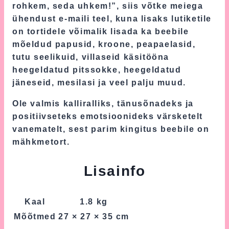
rohkem, seda uhkem!”, siis võtke meiega
ühendust e-maili teel, kuna lisaks lutiketile
on tortidele võimalik lisada ka beebile
mõeldud papusid, kroone, peapaelasid,
tutu seelikuid, villaseid käsitööna
heegeldatud pitssokke, heegeldatud
jäneseid, mesilasi ja veel palju muud.
Ole valmis kalliralliks, tänusõnadeks ja
positiivseteks emotsioonideks värsketelt
vanematelt, sest parim kingitus beebile on
mähkmetort.
Lisainfo
Kaal
1.8 kg
Mõõtmed
27 × 27 × 35 cm