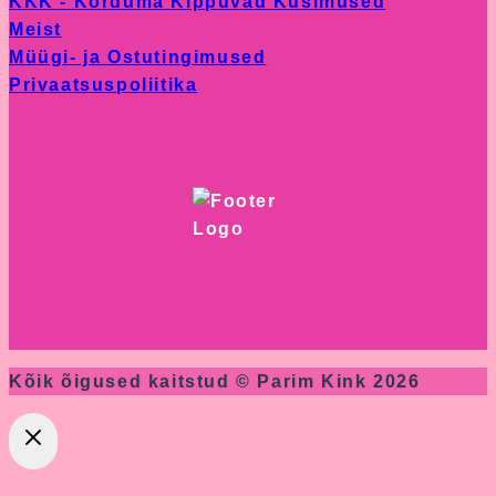
KKK - Korduma Kippuvad Küsimused
product
Meist
page
Müügi- ja Ostutingimused
Privaatsuspoliitika
Kõik õigused kaitstud © Parim Kink 2026