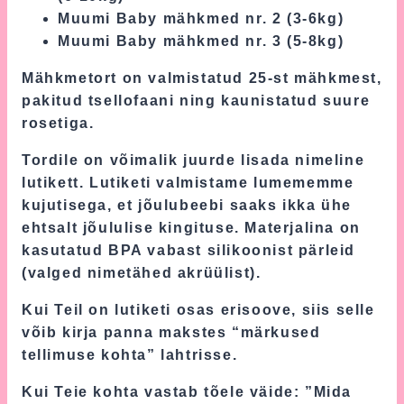
Muumi Baby mähkmed nr. 2 (3-6kg)
Muumi Baby mähkmed nr. 3 (5-8kg)
Mähkmetort on valmistatud 25-st mähkmest,
pakitud tsellofaani ning kaunistatud suure
rosetiga.
Tordile on võimalik juurde lisada nimeline
lutikett. Lutiketi valmistame lumememme
kujutisega, et jõulubeebi saaks ikka ühe
ehtsalt jõululise kingituse. Materjalina on
kasutatud BPA vabast silikoonist pärleid
(valged nimetähed akrüülist).
Kui Teil on lutiketi osas erisoove, siis selle
võib kirja panna makstes “märkused
tellimuse kohta” lahtrisse.
Kui Teie kohta vastab tõele väide: ”Mida