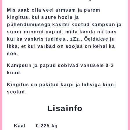
Mis saab olla veel armsam ja parem
kingitus, kui suure hoole ja
pühendumusega käsitsi kootud kampsun ja
super nunnud papud, mida kanda nii toas
kui ka vankris tudides.. zZz.. Öeldakse ju
ikka, et kui varbad on soojas on kehal ka
soe.
Kampsun ja papud sobivad vanusele 0-3
kuud.
Kingitus on pakitud karpi ja lehviga kinni
seotud.
Lisainfo
Kaal
0.225 kg