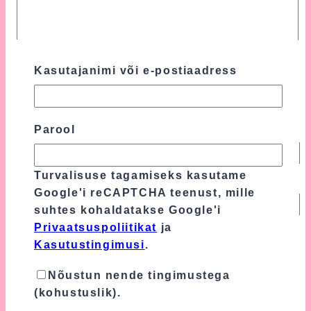
Kasutajanimi või e-postiaadress
Parool
Nimi
*
Turvalisuse tagamiseks kasutame
E-post
*
Google'i reCAPTCHA teenust, mille
suhtes kohaldatakse Google'i
Privaatsuspoliitikat
ja
Turvalisuse tagamiseks kasutame Google'i
Kasutustingimusi
.
reCAPTCHA teenust, mille suhtes
kohaldatakse Google'i
Privaatsuspoliitikat
Nõustun nende tingimustega
ja
Kasutustingimusi
.
(kohustuslik).