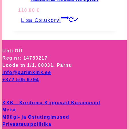
110.00
€
Lisa Ostukorvi
Uhti OÜ
Reg nr: 14753217
Loode tn 1/1, 80031, Pärnu
info@parimkink.ee
+372 505 6794
KKK - Korduma Kippuvad Küsimused
Meist
Müügi- ja Ostutingimused
Privaatsuspoliitika