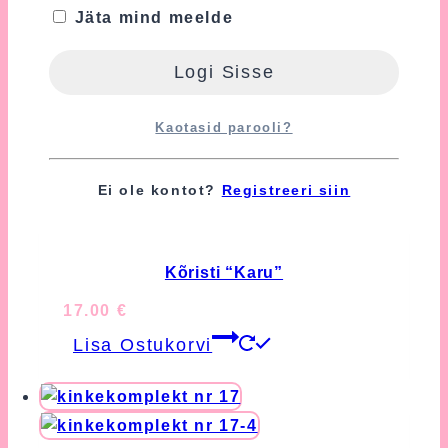
Nõustun nende tingimustega
Jäta mind meelde
(kohustuslik).
Kaotasid parooli?
Seotud tooted
Ei ole kontot?
Registreeri siin
Kõristi “Karu”
17.00
€
Lisa Ostukorvi