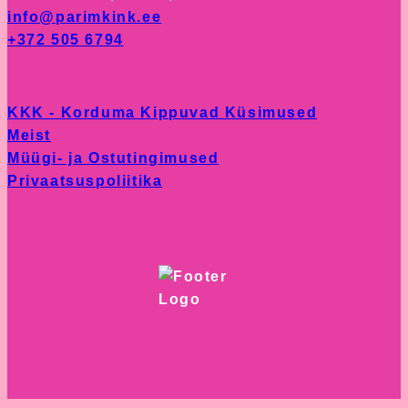
info@parimkink.ee
+372 505 6794
KKK - Korduma Kippuvad Küsimused
Meist
Müügi- ja Ostutingimused
Privaatsuspoliitika