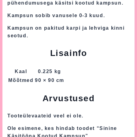
pühendumusega käsitsi kootud kampsun.
Kampsun sobib vanusele 0-3 kuud.
Kampsun on pakitud karpi ja lehviga kinni
seotud.
Lisainfo
Kaal
0.225 kg
Mõõtmed
90 × 90 cm
Arvustused
Tooteülevaateid veel ei ole.
Ole esimene, kes hindab toodet “Sinine
Käsitööna Kootud Kampsun”