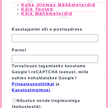
Child
Kohe Olemas Mähkmetordid
Menu
Kõik Tooted
Kõik Mähkmetordid
Toggle
Mähkmetordid
Child
Kasutajanimi või e-postiaadress
Tüdrukule
Menu
Poisile
Kaksikutele
Beebipapud
Beebisokid
Parool
Kaisutekid
Lapitekid
Kingitused
Lutiketid
Turvalisuse tagamiseks kasutame
Google'i reCAPTCHA teenust, mille
Toggle
Blogi
suhtes kohaldatakse Google'i
Child
Kõik Postitused
Privaatsuspoliitikat
ja
Menu
Närimislelu Ja Närimisrõngas
Kasutustingimusi
.
Beebitekk
Luuletused Lapse Sünni Puhul
4 Ideed, Mida Kinkida Beebile
Nõustun nende tingimustega
Kaisutekk – Kust Osta Kõige
(kohustuslik).