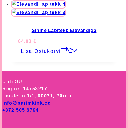
Sinine Lapitekk Elevandiga
64.00
€
Lisa Ostukorvi
Uhti OÜ
Reg nr: 14753217
Loode tn 1/1, 80031, Pärnu
info@parimkink.ee
+372 505 6794