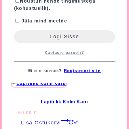
Nõustun nende tingimustega
ja
Kasutustingimusi
.
(kohustuslik).
Nõustun nende tingimustega
Jäta mind meelde
(kohustuslik).
Kaotasid parooli?
Seotud tooted
Ei ole kontot?
Registreeri siin
Lapitekk Kolm Karu
50.00
€
Lisa Ostukorvi