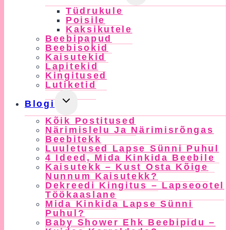
Child
Tüdrukule
Menu
Poisile
Kaksikutele
Beebipapud
Beebisokid
Kaisutekid
Lapitekid
Kingitused
Lutiketid
Toggle
Blogi
Child
Kõik Postitused
Menu
Närimislelu Ja Närimisrõngas
Beebitekk
Luuletused Lapse Sünni Puhul
4 Ideed, Mida Kinkida Beebile
Kaisutekk – Kust Osta Kõige
Nunnum Kaisutekk?
Dekreedi Kingitus – Lapseootel
Töökaaslane
Mida Kinkida Lapse Sünni
Puhul?
Baby Shower Ehk Beebipidu –