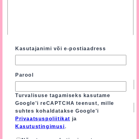
Kasutajanimi või e-postiaadress
Parool
Nimi
*
Turvalisuse tagamiseks kasutame
E-post
*
Google'i reCAPTCHA teenust, mille
suhtes kohaldatakse Google'i
Privaatsuspoliitikat
ja
Turvalisuse tagamiseks kasutame Google'i
Kasutustingimusi
.
reCAPTCHA teenust, mille suhtes
kohaldatakse Google'i
Privaatsuspoliitikat