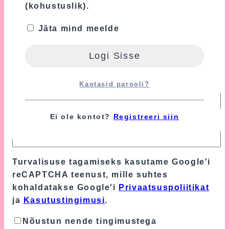
(kohustuslik).
Jäta mind meelde
Kaotasid parooli?
Nimi
*
Ei ole kontot?
Registreeri siin
E-post
*
Turvalisuse tagamiseks kasutame Google'i
reCAPTCHA teenust, mille suhtes
kohaldatakse Google'i
Privaatsuspoliitikat
ja
Kasutustingimusi
.
Nõustun nende tingimustega