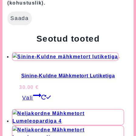
(kohustuslik).
Seotud tooted
Sinine-Kuldne Mähkmetort Lutiketiga
30.00
€
This
Vali
product
has
multiple
variants.
The