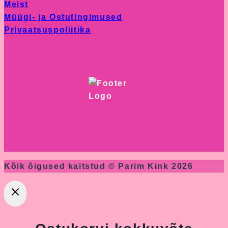
Meist
page
Müügi- ja Ostutingimused
Privaatsuspoliitika
Kõik õigused kaitstud © Parim Kink 2026