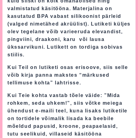
kuid siiski on kõik omanäolised ning
valmistatud käsitööna. Materjalina on
kasutatud BPA vabast silikoonist pärleid
(valged nimetähed akrüülist). Lutiketi küljes
olev tegelane võib varieeruda elevandist,
pingviini, draakoni, karu või lausa
ükssarvikuni. Lutikett on tordiga sobivas
stiilis.
Kui Teil on lutiketi osas erisoove, siis selle
võib kirja panna makstes “märkused
tellimuse kohta” lahtrisse.
Kui Teie kohta vastab tõele väide: ”Mida
rohkem, seda uhkem!”, siis võtke meiega
ühendust e-maili teel, kuna lisaks lutiketile
on tortidele võimalik lisada ka beebile
mõeldud papusid, kroone, peapaelasid,
tutu seelikuid, villaseid käsitööna