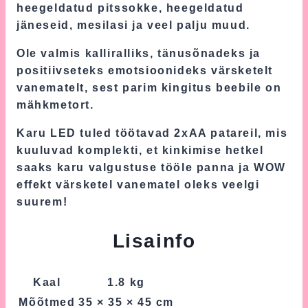
heegeldatud pitssokke, heegeldatud
jäneseid, mesilasi ja veel palju muud.
Ole valmis kalliralliks, tänusõnadeks ja
positiivseteks emotsioonideks värsketelt
vanematelt, sest parim kingitus beebile on
mähkmetort.
Karu LED tuled töötavad 2xAA patareil, mis
kuuluvad komplekti, et kinkimise hetkel
saaks karu valgustuse tööle panna ja WOW
effekt värsketel vanematel oleks veelgi
suurem!
Lisainfo
Kaal
1.8 kg
Mõõtmed
35 × 35 × 45 cm