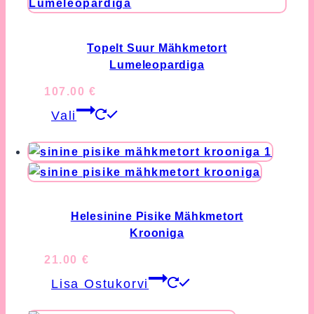
options
may
be
Topelt Suur Mähkmetort
chosen
Lumeleopardiga
on
107.00
€
the
This
Vali
product
product
page
has
multiple
variants.
The
options
Helesinine Pisike Mähkmetort
may
Krooniga
be
21.00
€
chosen
Lisa Ostukorvi
on
the