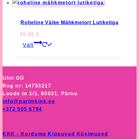
product
page
Roheline Väike Mähkmetort Lutiketiga
30.00
€
This
Vali
product
has
multiple
variants.
Uhti OÜ
The
Reg nr: 14753217
options
Loode tn 1/1, 80031, Pärnu
may
info@parimkink.ee
be
+372 505 6794
chosen
on
the
KKK - Korduma Kippuvad Küsimused
product