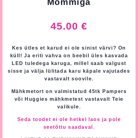
Mõmmiga
45.00
€
Kes ütles et karud ei ole sinist värvi? On
küll! Ja eriti vahva on beebil üles kasvada
LED tuledega karuga, millel saab valgust
sisse ja välja lülitada karu käpale vajutades
vastavalt soovile.
Mähkmetort on valmistatud 45tk Pampers
või Huggies mähkmetest vastavalt Teie
valikule.
Seda toodet ei ole hetkel laos ja pole
seetõttu saadaval.