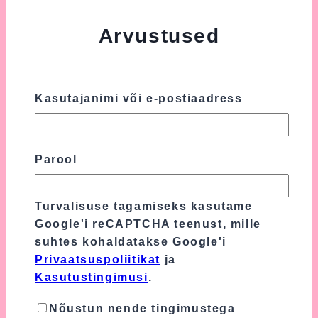
Arvustused
Tooteülevaateid veel ei ole.
Kasutajanimi või e-postiaadress
Ole esimene, kes hindab toodet “Sinine
Mähkmetort LED Mõmmiga”
Sinu e-postiaadressi ei avaldata.
Nõutavad
Parool
väljad on tähistatud
*
-ga
Sinu hinnang
*
Turvalisuse tagamiseks kasutame
Google'i reCAPTCHA teenust, mille
suhtes kohaldatakse Google'i
Sinu arvustus
*
Privaatsuspoliitikat
ja
Kasutustingimusi
.
Nõustun nende tingimustega