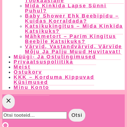
Töökaaslane
Mida Kinkida Lapse Sünni
Puhul?
Baby Shower Ehk Beebipidu –
Kuidas Korraldada?
Katsikukingitus – Mida Kinkida
Katsikuks?
Mähkmetort – Parim Kingitus
Beebile Katsikuks?
Värvid, Vastandvärvid, Värvide
Mõju Ja Palju Muud Huvitavat!
Müügi- Ja Ostutingimused
Privaatsuspoliitika
Meist
Ostukorv
KKK – Korduma Kippuvad
Küsimused
Minu Konto
Otsi:
Otsi