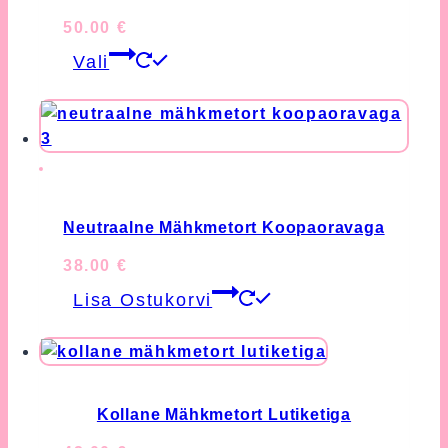
50.00
€
This
Vali
product
has
multiple
variants.
The
options
may
Neutraalne Mähkmetort Koopaoravaga
be
38.00
€
chosen
Lisa Ostukorvi
on
the
product
page
Kollane Mähkmetort Lutiketiga