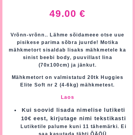
49.00
€
Vrõnn-vrõnn.. Lähme sõidameee otse uue
pisikese parima sõbra juurde! Motika
mähkmetort sisaldab lisaks mähkmetele ka
sinist beebi body, puuvillast lina
(70x100cm) ja jänkut.
Mähkmetort on valmistatud 20tk Huggies
Elite Soft nr 2 (4-6kg) mähkmetest.
Laos
Kui soovid lisada nimelise lutiketi
10€ eest, kirjutage nimi tekstikasti
Lutiketile palume kuni 11 tähemärki. Ei
saa kasutada tähti ÕÄÖÜ.