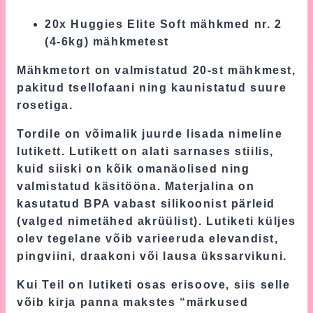
20x Huggies Elite Soft mähkmed nr. 2
(4-6kg) mähkmetest
Mähkmetort on valmistatud 20-st mähkmest,
pakitud tsellofaani ning kaunistatud suure
rosetiga.
Tordile on võimalik juurde lisada nimeline
lutikett. Lutikett on alati sarnases stiilis,
kuid siiski on kõik omanäolised ning
valmistatud käsitööna. Materjalina on
kasutatud BPA vabast silikoonist pärleid
(valged nimetähed akrüülist). Lutiketi küljes
olev tegelane võib varieeruda elevandist,
pingviini, draakoni või lausa ükssarvikuni.
Kui Teil on lutiketi osas erisoove, siis selle
võib kirja panna makstes “märkused