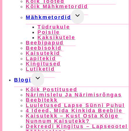
Kõik Tooted
Kõik Mähkmetordid
Toggle
Mähkmetordid
Child
Tüdrukule
Menu
Poisile
Kaksikutele
Beebipapud
Beebisokid
Kaisutekid
Lapitekid
Kingitused
Lutiketid
Toggle
Blogi
Child
Kõik Postitused
Menu
Närimislelu Ja Närimisrõngas
Beebitekk
Luuletused Lapse Sünni Puhul
4 Ideed, Mida Kinkida Beebile
Kaisutekk – Kust Osta Kõige
Nunnum Kaisutekk?
Dekreedi Kingitus – Lapseootel