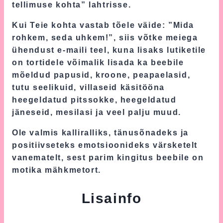
tellimuse kohta” lahtrisse.
Kui Teie kohta vastab tõele väide: ”Mida
rohkem, seda uhkem!”, siis võtke meiega
ühendust e-maili teel, kuna lisaks lutiketile
on tortidele võimalik lisada ka beebile
mõeldud papusid, kroone, peapaelasid,
tutu seelikuid, villaseid käsitööna
heegeldatud pitssokke, heegeldatud
jäneseid, mesilasi ja veel palju muud.
Ole valmis kalliralliks, tänusõnadeks ja
positiivseteks emotsioonideks värsketelt
vanematelt, sest parim kingitus beebile on
motika mähkmetort.
Lisainfo