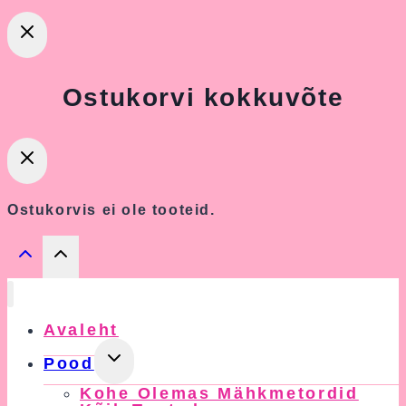
Ostukorvi kokkuvõte
Ostukorvis ei ole tooteid.
Avaleht
Toggle
Pood
Child
Kohe Olemas Mähkmetordid
Menu