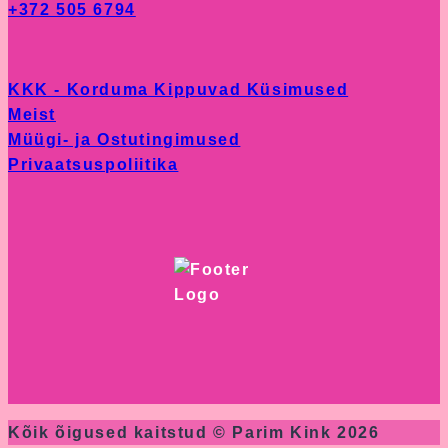
+372 505 6794
chosen
on
the
KKK - Korduma Kippuvad Küsimused
product
Meist
page
Müügi- ja Ostutingimused
Privaatsuspoliitika
Kõik õigused kaitstud © Parim Kink 2026