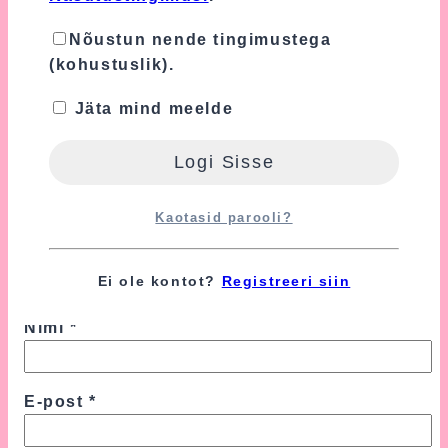
Nõustun nende tingimustega
Sinu arvustus
*
(kohustuslik).
Jäta mind meelde
Kaotasid parooli?
Ei ole kontot?
Registreeri siin
Nimi
*
E-post
*