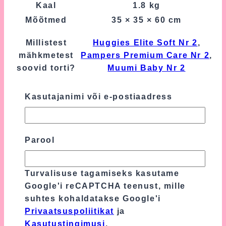
Kaal
1.8 kg
Mõõtmed
35 × 35 × 60 cm
Millistest
Huggies Elite Soft Nr 2
,
mähkmetest
Pampers Premium Care Nr 2
,
soovid torti?
Muumi Baby Nr 2
Kasutajanimi või e-postiaadress
Arvustused
Tooteülevaateid veel ei ole.
Parool
Ole esimene, kes hindab toodet “Sinine
Motikas Jänesega”
Turvalisuse tagamiseks kasutame
Google'i reCAPTCHA teenust, mille
Sinu e-postiaadressi ei avaldata.
Nõutavad
suhtes kohaldatakse Google'i
väljad on tähistatud
*
-ga
Privaatsuspoliitikat
ja
Sinu hinnang
*
Kasutustingimusi
.