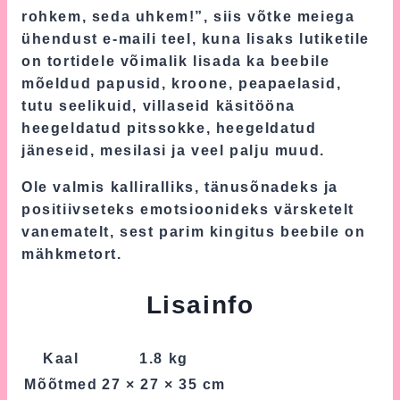
rohkem, seda uhkem!”, siis võtke meiega
ühendust e-maili teel, kuna lisaks lutiketile
on tortidele võimalik lisada ka beebile
mõeldud papusid, kroone, peapaelasid,
tutu seelikuid, villaseid käsitööna
heegeldatud pitssokke, heegeldatud
jäneseid, mesilasi ja veel palju muud.
Ole valmis kalliralliks, tänusõnadeks ja
positiivseteks emotsioonideks värsketelt
vanematelt, sest parim kingitus beebile on
mähkmetort.
Lisainfo
Kaal
1.8 kg
Mõõtmed
27 × 27 × 35 cm