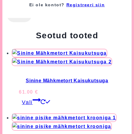
(kohustuslik).
Ei ole kontot?
Registreeri siin
Seotud tooted
Sinine Mähkmetort Kaisukutsuga
61.00
€
This
Vali
product
has
multiple
variants.