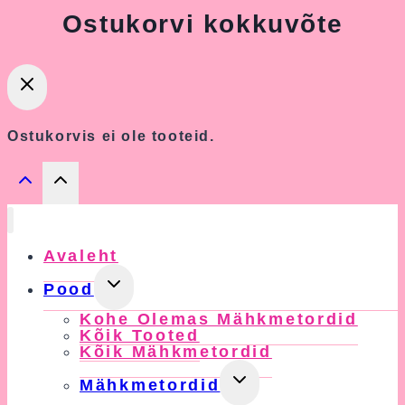
Ostukorvi kokkuvõte
Ostukorvis ei ole tooteid.
Avaleht
Toggle
Pood
Child
Kohe Olemas Mähkmetordid
Menu
Kõik Tooted
Kõik Mähkmetordid
Toggle
Mähkmetordid
Child