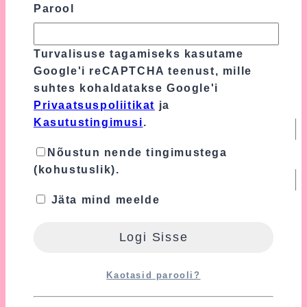
Parool
Turvalisuse tagamiseks kasutame
Google'i reCAPTCHA teenust, mille
suhtes kohaldatakse Google'i
Privaatsuspoliitikat
ja
Nimi
*
Kasutustingimusi
.
Nõustun nende tingimustega
E-post
*
(kohustuslik).
Jäta mind meelde
Turvalisuse tagamiseks kasutame Google'i
reCAPTCHA teenust, mille suhtes
kohaldatakse Google'i
Privaatsuspoliitikat
ja
Kasutustingimusi
.
Kaotasid parooli?
Nõustun nende tingimustega