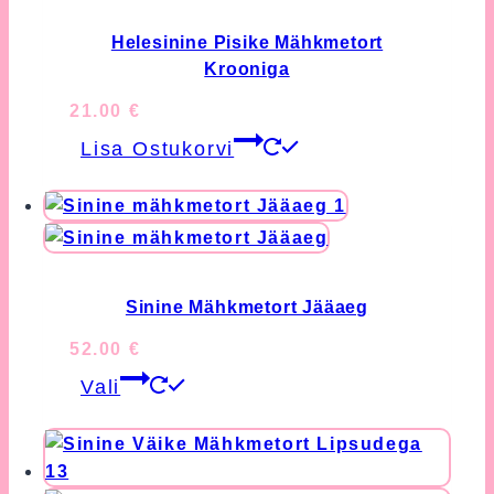
The
options
Helesinine Pisike Mähkmetort
may
Krooniga
be
21.00
€
chosen
Lisa Ostukorvi
on
the
product
page
Sinine Mähkmetort Jääaeg
52.00
€
This
Vali
product
has
multiple
variants.