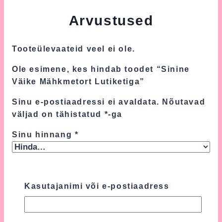
Arvustused
Tooteülevaateid veel ei ole.
Ole esimene, kes hindab toodet “Sinine
Väike Mähkmetort Lutiketiga”
Sinu e-postiaadressi ei avaldata.
Nõutavad
väljad on tähistatud
*
-ga
Sinu hinnang
*
Sinu arvustus
*
Kasutajanimi või e-postiaadress