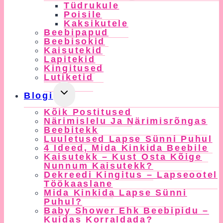
Tüdrukule
Menu
Poisile
Kaksikutele
Beebipapud
Beebisokid
Kaisutekid
Lapitekid
Kingitused
Lutiketid
Toggle
Blogi
Child
Kõik Postitused
Menu
Närimislelu Ja Närimisrõngas
Beebitekk
Luuletused Lapse Sünni Puhul
4 Ideed, Mida Kinkida Beebile
Kaisutekk – Kust Osta Kõige
Nunnum Kaisutekk?
Dekreedi Kingitus – Lapseootel
Töökaaslane
Mida Kinkida Lapse Sünni
Puhul?
Baby Shower Ehk Beebipidu –
Kuidas Korraldada?