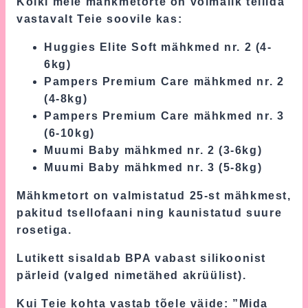
Kõiki meie mähkmetorte on võimalik tellida
vastavalt Teie soovile kas:
Huggies Elite Soft mähkmed nr. 2 (4-
6kg)
Pampers Premium Care mähkmed nr. 2
(4-8kg)
Pampers Premium Care mähkmed nr. 3
(6-10kg)
Muumi Baby mähkmed nr. 2 (3-6kg)
Muumi Baby mähkmed nr. 3 (5-8kg)
Mähkmetort on valmistatud 25-st mähkmest,
pakitud tsellofaani ning kaunistatud suure
rosetiga.
Lutikett sisaldab BPA vabast silikoonist
pärleid (valged nimetähed akrüülist).
Kui Teie kohta vastab tõele väide: ”Mida