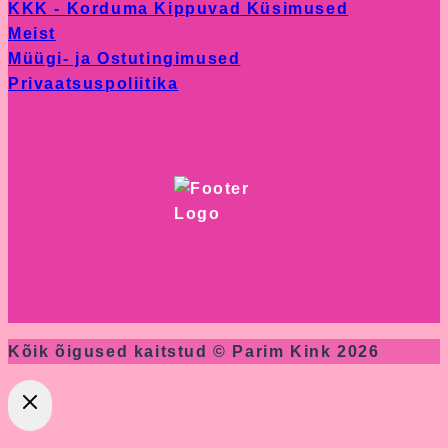
KKK - Korduma Kippuvad Küsimused
product
Meist
page
Müügi- ja Ostutingimused
Privaatsuspoliitika
Kõik õigused kaitstud © Parim Kink 2026