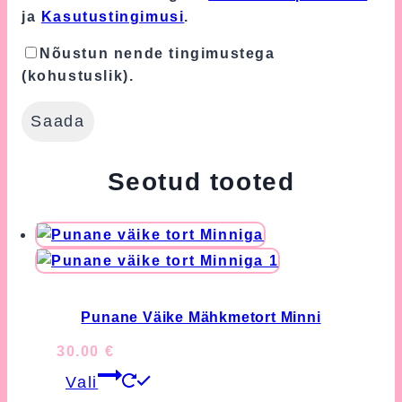
ja
Kasutustingimusi
.
Nõustun nende tingimustega
(kohustuslik).
Seotud tooted
Punane Väike Mähkmetort Minni
30.00
€
This
Vali
product