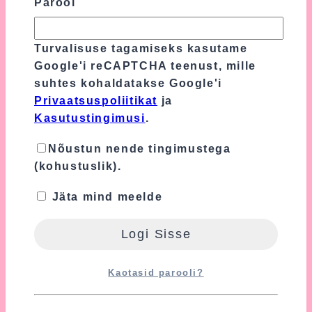
Parool
Kaal
1.8 kg
Mõõtmed
35 × 35 × 50 cm
Turvalisuse tagamiseks kasutame
Google'i reCAPTCHA teenust, mille
Arvustused
suhtes kohaldatakse Google'i
Privaatsuspoliitikat
ja
Kasutustingimusi
.
Tooteülevaateid veel ei ole.
Nõustun nende tingimustega
Ole esimene, kes hindab toodet
(kohustuslik).
“Tumeroosa Mähkmetort Lipsudega”
Jäta mind meelde
Sinu e-postiaadressi ei avaldata.
Nõutavad
väljad on tähistatud
*
-ga
Sinu hinnang
*
Kaotasid parooli?
Sinu arvustus
*