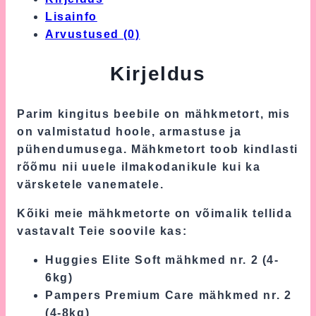
Lisainfo
Arvustused (0)
Kirjeldus
Parim kingitus beebile on mähkmetort, mis
on valmistatud hoole, armastuse ja
pühendumusega. Mähkmetort toob kindlasti
rõõmu nii uuele ilmakodanikule kui ka
värsketele vanematele.
Kõiki meie mähkmetorte on võimalik tellida
vastavalt Teie soovile kas:
Huggies Elite Soft mähkmed nr. 2 (4-
6kg)
Pampers Premium Care mähkmed nr. 2
(4-8kg)