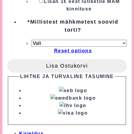
Lisan 1€ eest lutiketile MAM
kinnituse
*
Millistest mähkmetest soovid
torti?
Reset options
Lisa Ostukorvi
LIHTNE JA TURVALINE TASUMINE
Kirjeldus