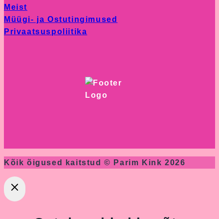
Meist
page
Müügi- ja Ostutingimused
Privaatsuspoliitika
Kõik õigused kaitstud © Parim Kink 2026