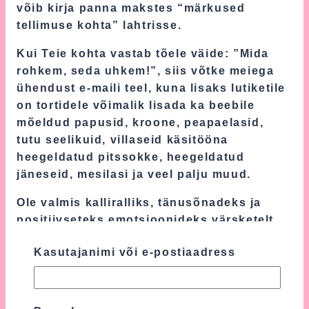
võib kirja panna makstes “märkused
tellimuse kohta” lahtrisse.
Kui Teie kohta vastab tõele väide: ”Mida
rohkem, seda uhkem!”, siis võtke meiega
ühendust e-maili teel, kuna lisaks lutiketile
on tortidele võimalik lisada ka beebile
mõeldud papusid, kroone, peapaelasid,
tutu seelikuid, villaseid käsitööna
heegeldatud pitssokke, heegeldatud
jäneseid, mesilasi ja veel palju muud.
Ole valmis kalliralliks, tänusõnadeks ja
positiivseteks emotsioonideks värsketelt
vanematelt, sest parim kingitus beebile on
Kasutajanimi või e-postiaadress
mähkmetort.
Lisainfo