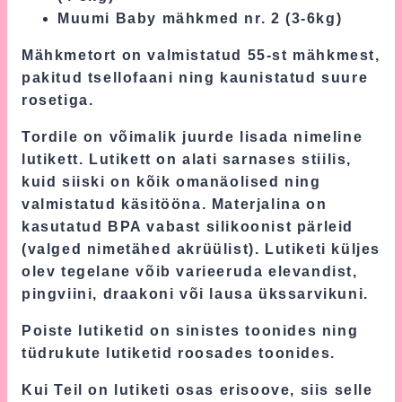
Muumi Baby mähkmed nr. 2 (3-6kg)
Mähkmetort on valmistatud 55-st mähkmest,
pakitud tsellofaani ning kaunistatud suure
rosetiga.
Tordile on võimalik juurde lisada nimeline
lutikett. Lutikett on alati sarnases stiilis,
kuid siiski on kõik omanäolised ning
valmistatud käsitööna. Materjalina on
kasutatud BPA vabast silikoonist pärleid
(valged nimetähed akrüülist). Lutiketi küljes
olev tegelane võib varieeruda elevandist,
pingviini, draakoni või lausa ükssarvikuni.
Poiste lutiketid on sinistes toonides ning
tüdrukute lutiketid roosades toonides.
Kui Teil on lutiketi osas erisoove, siis selle