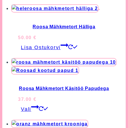
has
multiple
variants.
The
Roosa Mähkmetort Hälliga
options
50.00
€
may
Lisa Ostukorvi
be
chosen
on
the
product
page
Roosa Mähkmetort Käsitöö Papudega
37.00
€
This
Vali
product
has
multiple