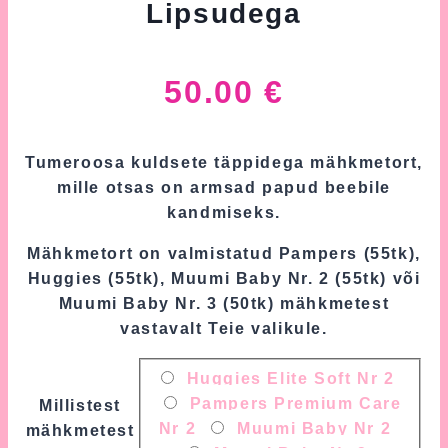
Lipsudega
50.00
€
Tumeroosa kuldsete täppidega mähkmetort,
mille otsas on armsad papud beebile
kandmiseks.
Mähkmetort on valmistatud Pampers (55tk),
Huggies (55tk), Muumi Baby Nr. 2 (55tk) või
Muumi Baby Nr. 3 (50tk) mähkmetest
vastavalt Teie valikule.
Huggies Elite Soft Nr 2
Pampers Premium Care
Millistest
Nr 2
Muumi Baby Nr 2
mähkmetest