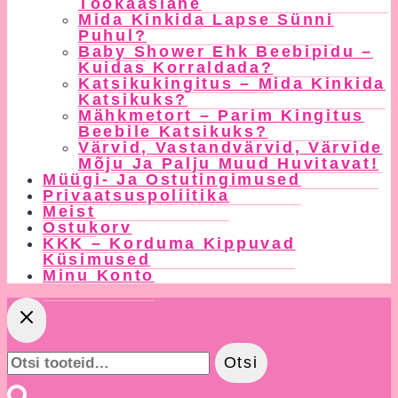
Töökaaslane
Mida Kinkida Lapse Sünni
Puhul?
Baby Shower Ehk Beebipidu –
Kuidas Korraldada?
Katsikukingitus – Mida Kinkida
Katsikuks?
Mähkmetort – Parim Kingitus
Beebile Katsikuks?
Värvid, Vastandvärvid, Värvide
Mõju Ja Palju Muud Huvitavat!
Müügi- Ja Ostutingimused
Privaatsuspoliitika
Meist
Ostukorv
KKK – Korduma Kippuvad
Küsimused
Minu Konto
Otsi:
Otsi