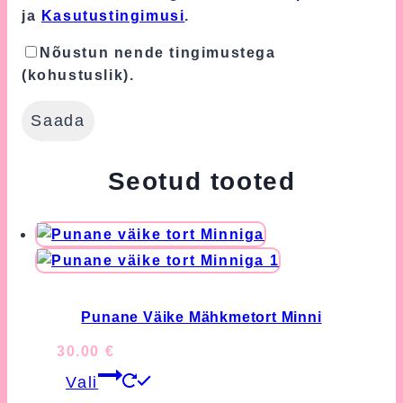
ja
Kasutustingimusi
.
Nõustun nende tingimustega
(kohustuslik).
Seotud tooted
Punane Väike Mähkmetort Minni
30.00
€
This
Vali
product