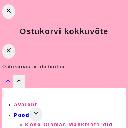
Ostukorvi kokkuvõte
Ostukorvis ei ole tooteid.
Avaleht
Toggle
Pood
Child
Kohe Olemas Mähkmetordid
Menu