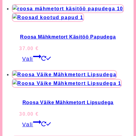
has
multiple
variants.
The
options
Roosa Mähkmetort Käsitöö Papudega
may
37.00
€
be
This
chosen
Vali
product
on
has
the
multiple
product
variants.
page
The
options
Roosa Väike Mähkmetort Lipsudega
may
30.00
€
be
This
chosen
Vali
product
on