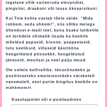
tegelane võib varieeruda elevandist,
pingviini, draakoni või lausa ükssarvikuni.
Kui Teie kohta vastab tõele väide: ”Mida
rohkem, seda uhkem!”, siis võtke meiega
ühendust e-maili teel, kuna lisaks lutiketile
on tortidele võimalik lisada ka beebile
mõeldud papusid, kroone, peapaelasid,
tutu seelikuid, villaseid käsitööna
heegeldatud pitssokke, heegeldatud
jäneseid, mesilasi ja veel palju muud.
Ole valmis kalliralliks, tänusõnadeks ja
positiivseteks emotsioonideks värsketelt
vanematelt, sest parim kingitus beebile on
mähkmetort.
Kasutajanimi või e-postiaadress
Lisainfo