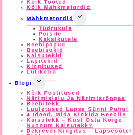
Kõik Tooted
Kõik Mähkmetordid
Toggle
Mähkmetordid
Child
Tüdrukule
Menu
Poisile
Kaksikutele
Beebipapud
Beebisokid
Kaisutekid
Lapitekid
Kingitused
Lutiketid
Toggle
Blogi
Child
Kõik Postitused
Menu
Närimislelu Ja Närimisrõngas
Beebitekk
Luuletused Lapse Sünni Puhul
4 Ideed, Mida Kinkida Beebile
Kaisutekk – Kust Osta Kõige
Nunnum Kaisutekk?
Dekreedi Kingitus – Lapseootel