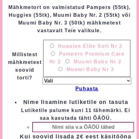
Mähkmetort on valmistatud Pampers (55tk),
Huggies (55tk), Muumi Baby Nr. 2 (55tk) või
Muumi Baby Nr. 3 (50tk) mähkmetest
vastavalt Teie valikule.
Huggies Elite Soft Nr 2
Pampers Premium Care
Millistest
Nr 2
Muumi Baby Nr 2
mähkmetest
Muumi Baby Nr 3
soovid
torti?
Puhasta
Nime lisamine lutiketile on tasuta
Lutiketile palume kuni 11 tähemärki. Ei
saa kasutada tähti ÕÄÖÜ.
Kui soovid lisada 2€ eest käsitööna