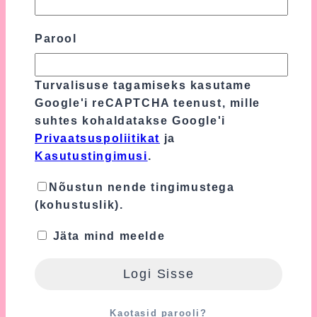
Kaal
1.8 kg
Parool
Mõõtmed
35 × 35 × 50 cm
Arvustused
Turvalisuse tagamiseks kasutame
Google'i reCAPTCHA teenust, mille
suhtes kohaldatakse Google'i
Tooteülevaateid veel ei ole.
Privaatsuspoliitikat
ja
Kasutustingimusi
.
Ole esimene, kes hindab toodet
“Tumeroosa Mähkmetort Lutiketiga”
Nõustun nende tingimustega
Sinu e-postiaadressi ei avaldata.
Nõutavad
(kohustuslik).
väljad on tähistatud
*
-ga
Jäta mind meelde
Sinu hinnang
*
Sinu arvustus
*
Kaotasid parooli?