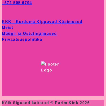
+372 505 6794
chosen
on
the
KKK - Korduma Kippuvad Küsimused
product
Meist
page
Müügi- ja Ostutingimused
Privaatsuspoliitika
Kõik õigused kaitstud © Parim Kink 2026