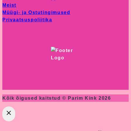
Meist
page
Müügi- ja Ostutingimused
Privaatsuspoliitika
Kõik õigused kaitstud © Parim Kink 2026