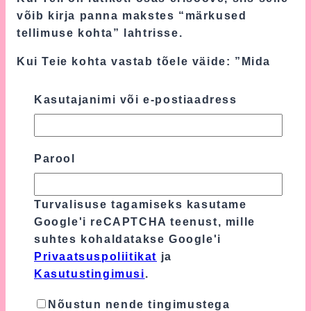
võib kirja panna makstes “märkused
tellimuse kohta” lahtrisse.
Kui Teie kohta vastab tõele väide: ”Mida
rohkem, seda uhkem!”, siis võtke meiega
ühendust e-maili teel, kuna lisaks lutiketile
Kasutajanimi või e-postiaadress
on tortidele võimalik lisada ka beebile
mõeldud papusid, kroone, peapaelasid,
tutu seelikuid, villaseid käsitööna
Parool
heegeldatud pitssokke, heegeldatud
jäneseid, mesilasi ja veel palju muud.
Turvalisuse tagamiseks kasutame
Ole valmis kalliralliks, tänusõnadeks ja
Google'i reCAPTCHA teenust, mille
positiivseteks emotsioonideks värsketelt
suhtes kohaldatakse Google'i
vanematelt, sest parim kingitus beebile on
Privaatsuspoliitikat
ja
mähkmetort.
Kasutustingimusi
.
Lisainfo
Nõustun nende tingimustega