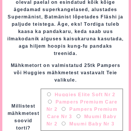
oleval paelal on esindatud kõik kõige
ägedamad superkangelased, alustades
Supermänist, Batmänist lõpetades Fläshi ja
paljude teistega. Äge, eks! Tordiga tuleb
kaasa ka pandakaru, keda saab uus
ilmakodanik alguses kaisukaruna kasutada,
aga hiljem hoopis kung-fu pandaks
treenida.
Mähkmetort on valmistatud 25tk Pampers
või Huggies mähkmetest vastavalt Teie
valikule.
Huggies Elite Soft Nr 2
Pampers Premium Care
Millistest
Nr 2
Pampers Premium
mähkmetest
Care Nr 3
Muumi Baby
soovid
Nr 2
Muumi Baby Nr 3
torti?