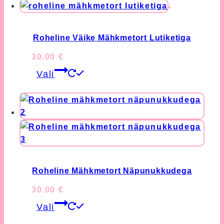
multiple
variants.
The
Roheline Väike Mähkmetort Lutiketiga
options
30.00
€
may
This
Vali
be
product
chosen
has
on
multiple
the
variants.
product
The
page
options
may
be
Roheline Mähkmetort Näpunukkudega
chosen
30.00
€
on
This
the
Vali
product
product