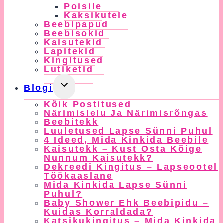
Menu
Poisile
Kaksikutele
Beebipapud
Beebisokid
Kaisutekid
Lapitekid
Kingitused
Lutiketid
Toggle
Blogi
Child
Kõik Postitused
Menu
Närimislelu Ja Närimisrõngas
Beebitekk
Luuletused Lapse Sünni Puhul
4 Ideed, Mida Kinkida Beebile
Kaisutekk – Kust Osta Kõige
Nunnum Kaisutekk?
Dekreedi Kingitus – Lapseootel
Töökaaslane
Mida Kinkida Lapse Sünni
Puhul?
Baby Shower Ehk Beebipidu –
Kuidas Korraldada?
Katsikukingitus – Mida Kinkida