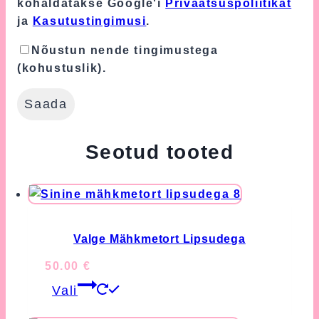
kohaldatakse Google'i
Privaatsuspoliitikat
ja
Kasutustingimusi
.
Nõustun nende tingimustega
(kohustuslik).
Seotud tooted
Valge Mähkmetort Lipsudega
50.00
€
This
Vali
product
has