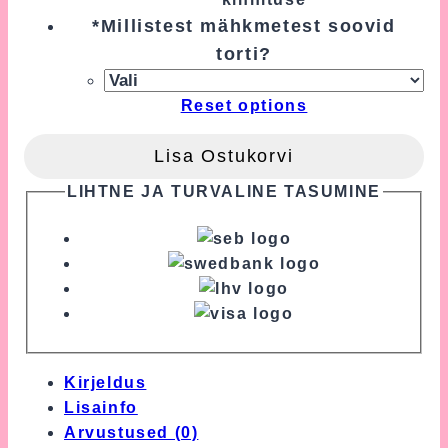
*
Millistest mähkmetest soovid
torti?
Reset options
Lisa Ostukorvi
LIHTNE JA TURVALINE TASUMINE
Kirjeldus
Lisainfo
Arvustused (0)