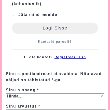
(kohustuslik).
Kaal
1.8 kg
Jäta mind meelde
Mõõtmed
27 × 27 × 35 cm
Arvustused
Kaotasid parooli?
Tooteülevaateid veel ei ole.
Ei ole kontot?
Registreeri siin
Ole esimene, kes hindab toodet
“Tumesinine Mähkmetort Superkangelane”
Sinu e-postiaadressi ei avaldata.
Nõutavad
väljad on tähistatud
*
-ga
Sinu hinnang
*
Sinu arvustus
*