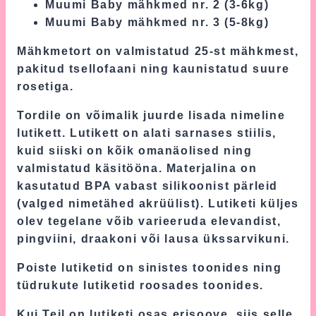
Muumi Baby mähkmed nr. 2 (3-6kg)
Muumi Baby mähkmed nr. 3 (5-8kg)
Mähkmetort on valmistatud 25-st mähkmest,
pakitud tsellofaani ning kaunistatud suure
rosetiga.
Tordile on võimalik juurde lisada nimeline
lutikett. Lutikett on alati sarnases stiilis,
kuid siiski on kõik omanäolised ning
valmistatud käsitööna. Materjalina on
kasutatud BPA vabast silikoonist pärleid
(valged nimetähed akrüülist). Lutiketi küljes
olev tegelane võib varieeruda elevandist,
pingviini, draakoni või lausa ükssarvikuni.
Poiste lutiketid on sinistes toonides ning
tüdrukute lutiketid roosades toonides.
Kui Teil on lutiketi osas erisoove, siis selle