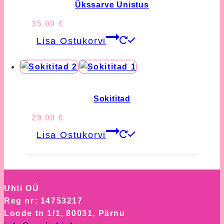
Ükssarve Unistus
35.00
€
Lisa Ostukorvi
Sokititad
29.00
€
Lisa Ostukorvi
Uhti OÜ
Reg nr: 14753217
Loode tn 1/1, 80031, Pärnu