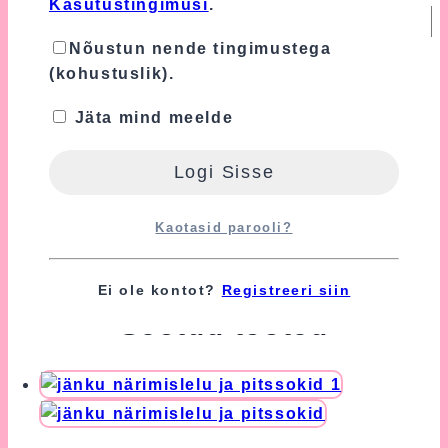
Kasutustingimusi
.
Nõustun nende tingimustega
Turvalisuse tagamiseks kasutame Google'i
(kohustuslik).
reCAPTCHA teenust, mille suhtes
kohaldatakse Google'i
Privaatsuspoliitikat
Jäta mind meelde
ja
Kasutustingimusi
.
Nõustun nende tingimustega
(kohustuslik).
Kaotasid parooli?
Ei ole kontot?
Registreeri siin
Seotud tooted