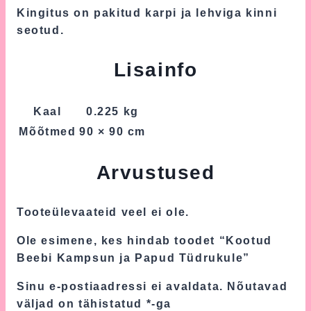
Kingitus on pakitud karpi ja lehviga kinni
seotud.
Lisainfo
Kaal
0.225 kg
Mõõtmed
90 × 90 cm
Arvustused
Tooteülevaateid veel ei ole.
Ole esimene, kes hindab toodet “Kootud
Beebi Kampsun ja Papud Tüdrukule”
Sinu e-postiaadressi ei avaldata.
Nõutavad
väljad on tähistatud
*
-ga