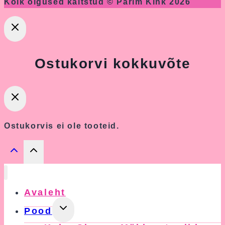
Kõik õigused kaitstud © Parim Kink 2026
Ostukorvi kokkuvõte
Ostukorvis ei ole tooteid.
Avaleht
Toggle
Pood
Child