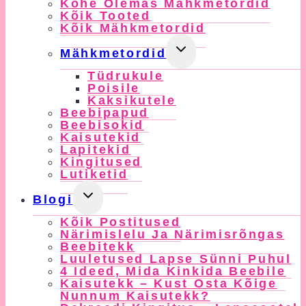
Kohe Olemas Mähkmetordid
Menu
Kõik Tooted
Kõik Mähkmetordid
Toggle
Mähkmetordid
Child
Tüdrukule
Menu
Poisile
Kaksikutele
Beebipapud
Beebisokid
Kaisutekid
Lapitekid
Kingitused
Lutiketid
Toggle
Blogi
Child
Kõik Postitused
Menu
Närimislelu Ja Närimisrõngas
Beebitekk
Luuletused Lapse Sünni Puhul
4 Ideed, Mida Kinkida Beebile
Kaisutekk – Kust Osta Kõige
Nunnum Kaisutekk?