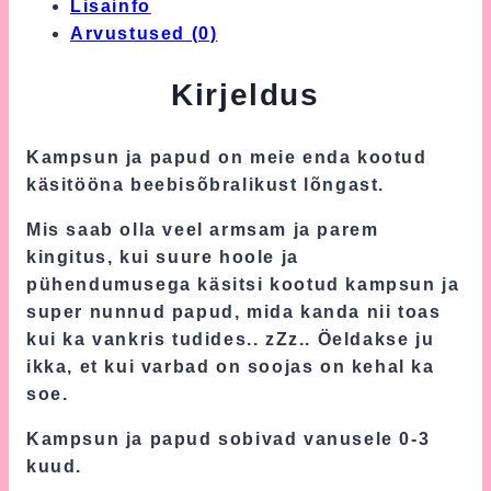
Lisainfo
Arvustused (0)
Kirjeldus
Kampsun ja papud on meie enda kootud
käsitööna beebisõbralikust lõngast.
Mis saab olla veel armsam ja parem
kingitus, kui suure hoole ja
pühendumusega käsitsi kootud kampsun ja
super nunnud papud, mida kanda nii toas
kui ka vankris tudides.. zZz.. Öeldakse ju
ikka, et kui varbad on soojas on kehal ka
soe.
Kampsun ja papud sobivad vanusele 0-3
kuud.