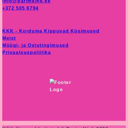
info@parimkink.ee
+372 505 6794
KKK - Korduma Kippuvad Küsimused
Meist
Müügi- ja Ostutingimused
Privaatsuspoliitika