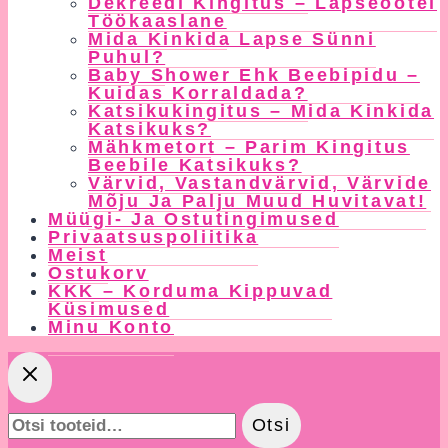
Dekreedi Kingitus – Lapseootel
Töökaaslane
Mida Kinkida Lapse Sünni
Puhul?
Baby Shower Ehk Beebipidu –
Kuidas Korraldada?
Katsikukingitus – Mida Kinkida
Katsikuks?
Mähkmetort – Parim Kingitus
Beebile Katsikuks?
Värvid, Vastandvärvid, Värvide
Mõju Ja Palju Muud Huvitavat!
Müügi- Ja Ostutingimused
Privaatsuspoliitika
Meist
Ostukorv
KKK – Korduma Kippuvad
Küsimused
Minu Konto
Otsi:
Otsi