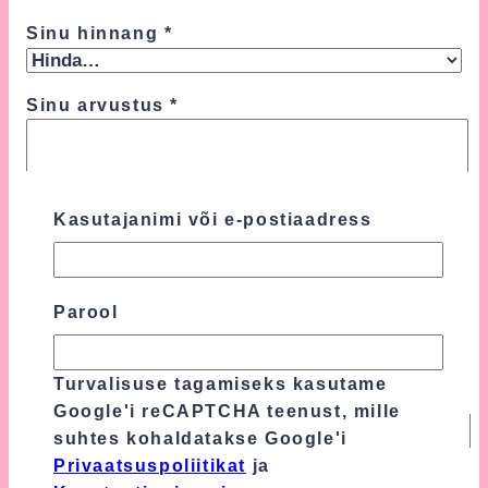
Sinu hinnang
*
Sinu arvustus
*
Kasutajanimi või e-postiaadress
Parool
Turvalisuse tagamiseks kasutame
Nimi
*
Google'i reCAPTCHA teenust, mille
suhtes kohaldatakse Google'i
Privaatsuspoliitikat
ja
E-post
*