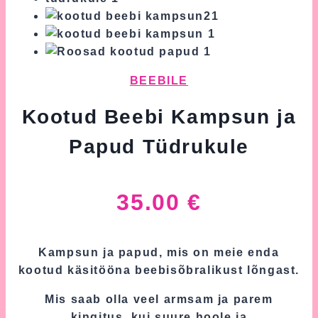
BEEBILE
Kootud Beebi Kampsun ja
Papud Tüdrukule
35.00
€
Kampsun ja papud, mis on meie enda
kootud käsitööna beebisõbralikust lõngast.
Mis saab olla veel armsam ja parem
kingitus, kui suure hoole ja