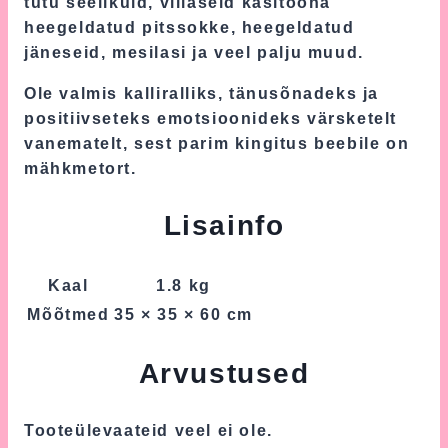
tutu seelikuid, villaseid käsitööna
heegeldatud pitssokke, heegeldatud
jäneseid, mesilasi ja veel palju muud.
Ole valmis kalliralliks, tänusõnadeks ja
positiivseteks emotsioonideks värsketelt
vanematelt, sest parim kingitus beebile on
mähkmetort.
Lisainfo
Kaal
1.8 kg
Mõõtmed
35 × 35 × 60 cm
Arvustused
Tooteülevaateid veel ei ole.