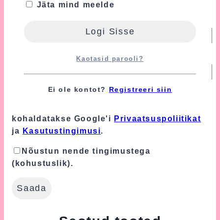
Jäta mind meelde
Nimi
*
E-post
*
Kaotasid parooli?
Ei ole kontot?
Registreeri siin
Turvalisuse tagamiseks kasutame Google'i
reCAPTCHA teenust, mille suhtes
kohaldatakse Google'i
Privaatsuspoliitikat
ja
Kasutustingimusi
.
Nõustun nende tingimustega
(kohustuslik).