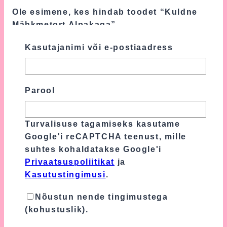
Ole esimene, kes hindab toodet “Kuldne
Mähkmetort Alpakaga”
Sinu e-postiaadressi ei avaldata.
Nõutavad
Kasutajanimi või e-postiaadress
väljad on tähistatud
*
-ga
Sinu hinnang
*
Parool
Sinu arvustus
*
Turvalisuse tagamiseks kasutame
Google'i reCAPTCHA teenust, mille
suhtes kohaldatakse Google'i
Privaatsuspoliitikat
ja
Kasutustingimusi
.
Nõustun nende tingimustega
(kohustuslik).