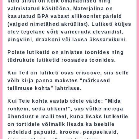
kuid siiski on kõik omanäolised ning
valmistatud käsitööna. Materjalina on
kasutatud BPA vabast silikoonist pärleid
(valged nimetähed akrüülist). Lutiketi küljes
olev tegelane võib varieeruda elevandist,
pingviini, draakoni või lausa ükssarvikuni.
Poiste lutiketid on sinistes toonides ning
tüdrukute lutiketid roosades toonides.
Kui Teil on lutiketi osas erisoove, siis selle
võib kirja panna makstes “märkused
tellimuse kohta” lahtrisse.
Kui Teie kohta vastab tõele väide: ”Mida
rohkem, seda uhkem!”, siis võtke meiega
ühendust e-maili teel, kuna lisaks lutiketile
on tortidele võimalik lisada ka beebile
mõeldud papusid, kroone, peapaelasid,