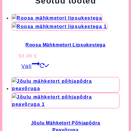
Seotud tooted
Roosa Mähkmetort Lipsukestega
50.00
€
This
Vali
product
has
multiple
variants.
The
options
may
be
Jõulu Mähketort Põhjapõdra
chosen
Peavõruga