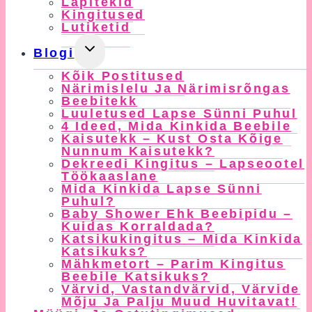
Lapitekid
Kingitused
Lutiketid
Toggle
Blogi
Child
Kõik Postitused
Menu
Närimislelu Ja Närimisrõngas
Beebitekk
Luuletused Lapse Sünni Puhul
4 Ideed, Mida Kinkida Beebile
Kaisutekk – Kust Osta Kõige
Nunnum Kaisutekk?
Dekreedi Kingitus – Lapseootel
Töökaaslane
Mida Kinkida Lapse Sünni
Puhul?
Baby Shower Ehk Beebipidu –
Kuidas Korraldada?
Katsikukingitus – Mida Kinkida
Katsikuks?
Mähkmetort – Parim Kingitus
Beebile Katsikuks?
Värvid, Vastandvärvid, Värvide
Mõju Ja Palju Muud Huvitavat!