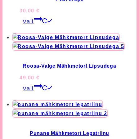
on
30.00
€
the
This
Vali
product
product
page
has
multiple
variants.
The
options
Roosa-Valge Mähkmetort Lipsudega
may
49.00
€
be
This
chosen
Vali
product
on
has
the
multiple
product
variants.
page
The
options
Punane Mähkmetort Lepatriinu