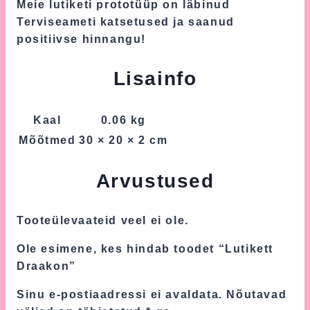
Meie lutiketi prototüüp on läbinud
Terviseameti katsetused ja saanud
positiivse hinnangu!
Lisainfo
Kaal
0.06 kg
Mõõtmed
30 × 20 × 2 cm
Arvustused
Tooteülevaateid veel ei ole.
Ole esimene, kes hindab toodet “Lutikett
Draakon”
Sinu e-postiaadressi ei avaldata.
Nõutavad