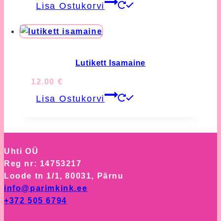
Lisa Ostukorvi
Lutikett Isamaine
12.00
€
Lisa Ostukorvi
Uhti OÜ
Reg nr: 14753217
Loode tn 1/1, 80031, Pärnu
info@parimkink.ee
+372 505 6794