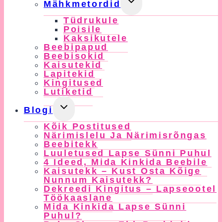
Toggle
Mähkmetordid
Child
Tüdrukule
Menu
Poisile
Kaksikutele
Beebipapud
Beebisokid
Kaisutekid
Lapitekid
Kingitused
Lutiketid
Toggle
Blogi
Child
Kõik Postitused
Menu
Närimislelu Ja Närimisrõngas
Beebitekk
Luuletused Lapse Sünni Puhul
4 Ideed, Mida Kinkida Beebile
Kaisutekk – Kust Osta Kõige
Nunnum Kaisutekk?
Dekreedi Kingitus – Lapseootel
Töökaaslane
Mida Kinkida Lapse Sünni
Puhul?