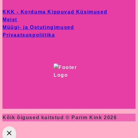
KKK - Korduma Kippuvad Küsimused
Meist
Müügi- ja Ostutingimused
Privaatsuspoliitika
Kõik õigused kaitstud © Parim Kink 2026