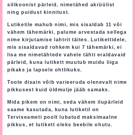
silikoonist pärleid, nimetähed akrüülist
ning puidust kinnitust.
Lutiketile mahub nimi, mis sisaldab 11 või
vähem tähemärki, palume arvestada sellega
nime kirjutamise lahtrit täites. Lutikettidele,
mis sisaldavad rohkem kui 7 tähemärki, ei
lisa me nimetähtede vahele tähti eraldavaid
pärleid, kuna lutikett muutub muidu liiga
pikaks ja lapsele ohtlikuks.
Toote disain võib varieeruda olenevalt nime
pikkusest kuid üldmulje jääb samaks.
Mida pikem on nimi, seda vähem ilupärleid
saame kasutada, kuna lutiketil on
Terviseameti poolt lubatud maksimaalne
pikkus, et lutikett oleks beebile ohutu.