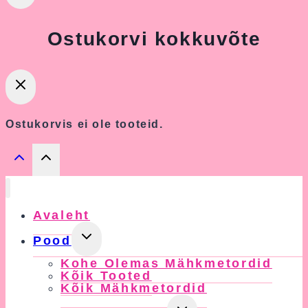
Ostukorvi kokkuvõte
Ostukorvis ei ole tooteid.
Avaleht
Toggle
Pood
Child
Kohe Olemas Mähkmetordid
Menu
Kõik Tooted
Kõik Mähkmetordid