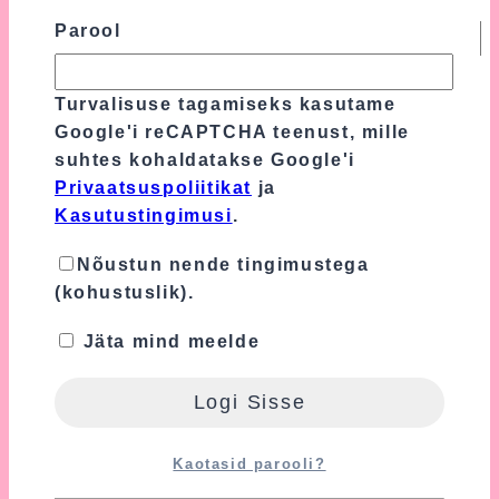
E-post
*
Parool
Turvalisuse tagamiseks kasutame Google'i
Turvalisuse tagamiseks kasutame
reCAPTCHA teenust, mille suhtes
Google'i reCAPTCHA teenust, mille
kohaldatakse Google'i
Privaatsuspoliitikat
suhtes kohaldatakse Google'i
ja
Kasutustingimusi
.
Privaatsuspoliitikat
ja
Kasutustingimusi
.
Nõustun nende tingimustega
(kohustuslik).
Nõustun nende tingimustega
(kohustuslik).
Jäta mind meelde
Seotud tooted
Kaotasid parooli?