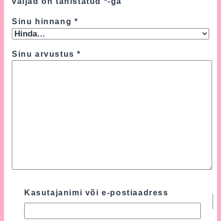
väljad on tähistatud
*
-ga
Sinu hinnang
*
Sinu arvustus
*
Nimi
*
Kasutajanimi või e-postiaadress