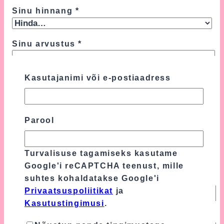
Sinu hinnang
*
Sinu arvustus
*
Kasutajanimi või e-postiaadress
Parool
Turvalisuse tagamiseks kasutame
Google'i reCAPTCHA teenust, mille
suhtes kohaldatakse Google'i
Nimi
*
Privaatsuspoliitikat
ja
Kasutustingimusi
.
E-post
*