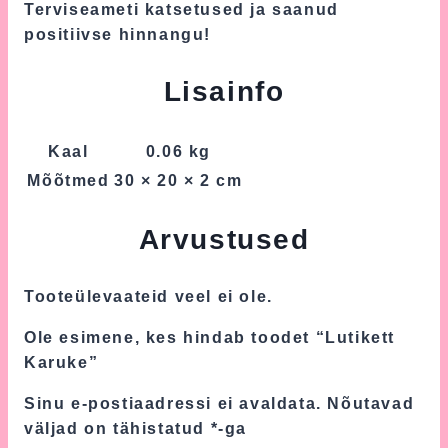
Terviseameti katsetused ja saanud
positiivse hinnangu!
Lisainfo
Kaal
0.06 kg
Mõõtmed
30 × 20 × 2 cm
Arvustused
Tooteülevaateid veel ei ole.
Ole esimene, kes hindab toodet “Lutikett
Karuke”
Sinu e-postiaadressi ei avaldata.
Nõutavad
väljad on tähistatud
*
-ga