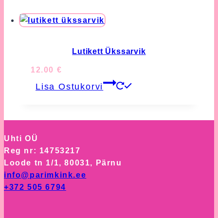
Lutikett Ükssarvik
12.00
€
Lisa Ostukorvi
Uhti OÜ
Reg nr: 14753217
Loode tn 1/1, 80031, Pärnu
info@parimkink.ee
+372 505 6794