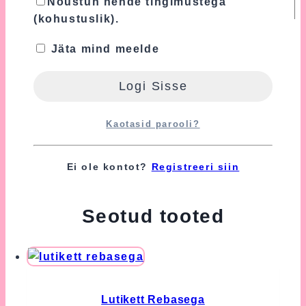
Nõustun nende tingimustega
(kohustuslik).
Turvalisuse tagamiseks kasutame Google'i
Jäta mind meelde
reCAPTCHA teenust, mille suhtes
kohaldatakse Google'i
Privaatsuspoliitikat
ja
Kasutustingimusi
.
Nõustun nende tingimustega
Kaotasid parooli?
(kohustuslik).
Ei ole kontot?
Registreeri siin
Seotud tooted
Lutikett Rebasega