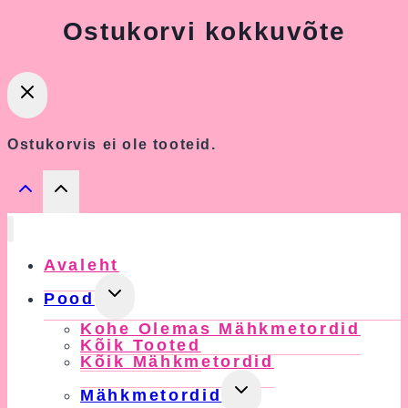
Ostukorvi kokkuvõte
Ostukorvis ei ole tooteid.
Avaleht
Toggle
Pood
Child
Kohe Olemas Mähkmetordid
Menu
Kõik Tooted
Kõik Mähkmetordid
Toggle
Mähkmetordid