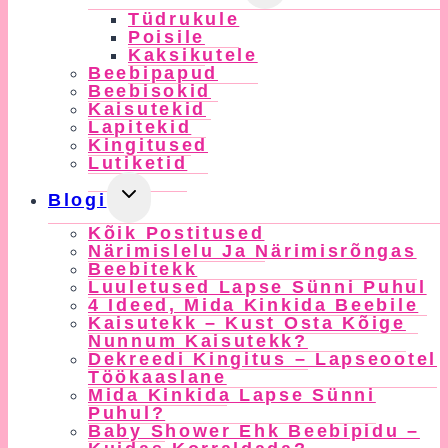
Child
Tüdrukule
Menu
Poisile
Kaksikutele
Beebipapud
Beebisokid
Kaisutekid
Lapitekid
Kingitused
Lutiketid
Toggle
Blogi
Child
Kõik Postitused
Menu
Närimislelu Ja Närimisrõngas
Beebitekk
Luuletused Lapse Sünni Puhul
4 Ideed, Mida Kinkida Beebile
Kaisutekk – Kust Osta Kõige
Nunnum Kaisutekk?
Dekreedi Kingitus – Lapseootel
Töökaaslane
Mida Kinkida Lapse Sünni
Puhul?
Baby Shower Ehk Beebipidu –