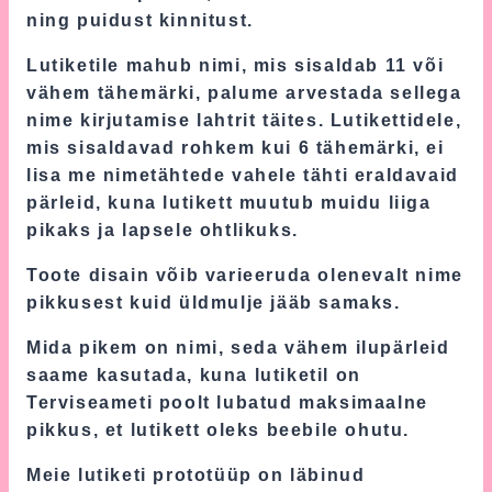
ning puidust kinnitust.
Lutiketile mahub nimi, mis sisaldab 11 või
vähem tähemärki, palume arvestada sellega
nime kirjutamise lahtrit täites. Lutikettidele,
mis sisaldavad rohkem kui 6 tähemärki, ei
lisa me nimetähtede vahele tähti eraldavaid
pärleid, kuna lutikett muutub muidu liiga
pikaks ja lapsele ohtlikuks.
Toote disain võib varieeruda olenevalt nime
pikkusest kuid üldmulje jääb samaks.
Mida pikem on nimi, seda vähem ilupärleid
saame kasutada, kuna lutiketil on
Terviseameti poolt lubatud maksimaalne
pikkus, et lutikett oleks beebile ohutu.
Meie lutiketi prototüüp on läbinud