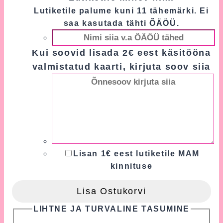
Lutiketile palume kuni 11 tähemärki. Ei
saa kasutada tähti ÕÄÖÜ.
Kui soovid lisada 2€ eest käsitööna
valmistatud kaarti, kirjuta soov siia
Lisan 1€ eest lutiketile MAM
kinnituse
Lisa Ostukorvi
LIHTNE JA TURVALINE TASUMINE