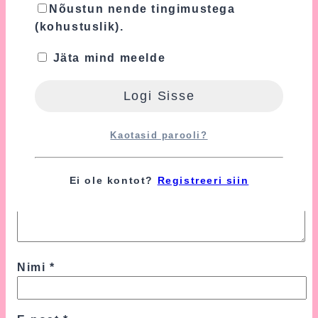
Nõustun nende tingimustega
(kohustuslik).
Sinu hinnang
*
Jäta mind meelde
Sinu arvustus
*
Kaotasid parooli?
Ei ole kontot?
Registreeri siin
Nimi
*