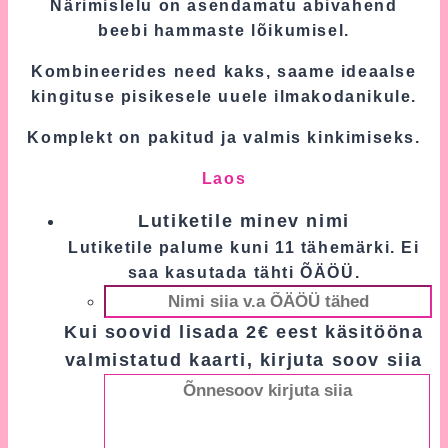
Närimislelu on asendamatu abivahend
beebi hammaste lõikumisel.
Kombineerides need kaks, saame ideaalse
kingituse pisikesele uuele ilmakodanikule.
Komplekt on pakitud ja valmis kinkimiseks.
Laos
Lutiketile minev nimi
Lutiketile palume kuni 11 tähemärki. Ei
saa kasutada tähti ÕÄÖÜ.
Kui soovid lisada 2€ eest käsitööna
valmistatud kaarti, kirjuta soov siia