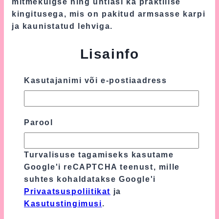
mitmekülgse ning ühtlasi ka praktilise
kingitusega, mis on pakitud armsasse karpi
ja kaunistatud lehviga.
Lisainfo
Kasutajanimi või e-postiaadress
Kaal
0.06 kg
Mõõtmed
30 × 20 × 2 cm
Parool
Arvustused
Tooteülevaateid veel ei ole.
Turvalisuse tagamiseks kasutame
Google'i reCAPTCHA teenust, mille
Ole esimene, kes hindab toodet “Münt
suhtes kohaldatakse Google'i
Lutikett Ja Närimislelu”
Privaatsuspoliitikat
ja
Kasutustingimusi
.
Sinu e-postiaadressi ei avaldata.
Nõutavad
väljad on tähistatud
*
-ga