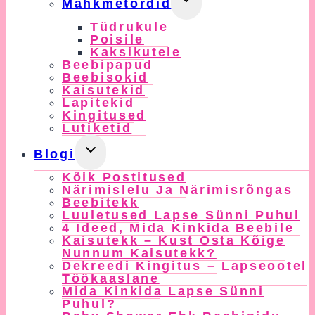
Mähkmetordid
Child
Tüdrukule
Menu
Poisile
Kaksikutele
Beebipapud
Beebisokid
Kaisutekid
Lapitekid
Kingitused
Lutiketid
Toggle
Blogi
Child
Kõik Postitused
Menu
Närimislelu Ja Närimisrõngas
Beebitekk
Luuletused Lapse Sünni Puhul
4 Ideed, Mida Kinkida Beebile
Kaisutekk – Kust Osta Kõige
Nunnum Kaisutekk?
Dekreedi Kingitus – Lapseootel
Töökaaslane
Mida Kinkida Lapse Sünni
Puhul?