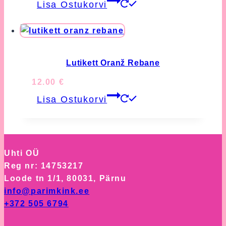
Lisa Ostukorvi
Lutikett Oranž Rebane
12.00
€
Lisa Ostukorvi
Uhti OÜ
Reg nr: 14753217
Loode tn 1/1, 80031, Pärnu
info@parimkink.ee
+372 505 6794