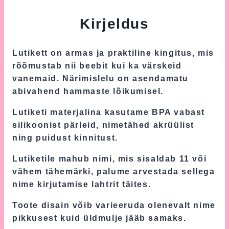
Kirjeldus
Lutikett on armas ja praktiline kingitus, mis
rõõmustab nii beebit kui ka värskeid
vanemaid. Närimislelu on asendamatu
abivahend hammaste lõikumisel.
Lutiketi materjalina kasutame BPA vabast
silikoonist pärleid, nimetähed akrüülist
ning puidust kinnitust.
Lutiketile mahub nimi, mis sisaldab 11 või
vähem tähemärki, palume arvestada sellega
nime kirjutamise lahtrit täites.
Toote disain võib varieeruda olenevalt nime
pikkusest kuid üldmulje jääb samaks.