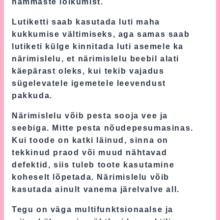
hammaste lõikumist.
Lutiketti saab kasutada luti maha
kukkumise vältimiseks, aga samas saab
lutiketi külge kinnitada luti asemele ka
närimislelu, et närimislelu beebil alati
käepärast oleks, kui tekib vajadus
sügelevatele igemetele leevendust
pakkuda.
Närimislelu võib pesta sooja vee ja
seebiga. Mitte pesta nõudepesumasinas.
Kui toode on katki läinud, sinna on
tekkinud praod või muud nähtavad
defektid, siis tuleb toote kasutamine
koheselt lõpetada. Närimislelu võib
kasutada ainult vanema järelvalve all.
Tegu on väga multifunktsionaalse ja