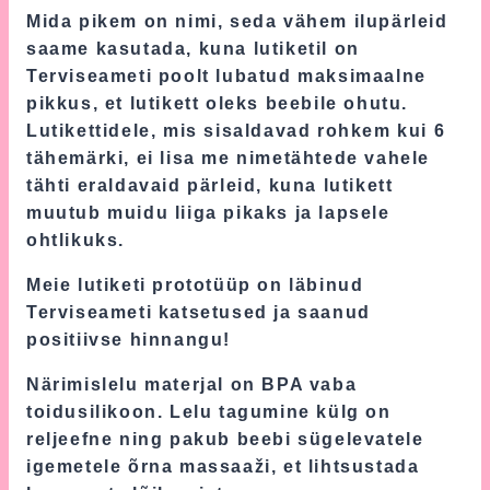
Mida pikem on nimi, seda vähem ilupärleid
saame kasutada, kuna lutiketil on
Terviseameti poolt lubatud maksimaalne
pikkus, et lutikett oleks beebile ohutu.
Lutikettidele, mis sisaldavad rohkem kui 6
tähemärki, ei lisa me nimetähtede vahele
tähti eraldavaid pärleid, kuna lutikett
muutub muidu liiga pikaks ja lapsele
ohtlikuks.
Meie lutiketi prototüüp on läbinud
Terviseameti katsetused ja saanud
positiivse hinnangu!
Närimislelu materjal on BPA vaba
toidusilikoon. Lelu tagumine külg on
reljeefne ning pakub beebi sügelevatele
igemetele õrna massaaži, et lihtsustada