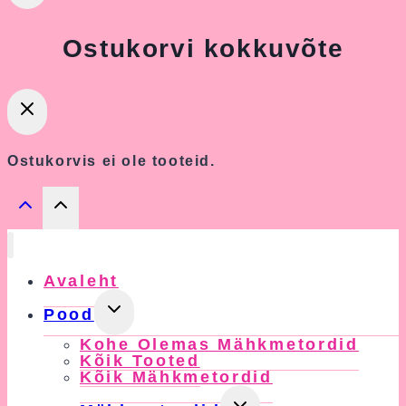
Ostukorvi kokkuvõte
Ostukorvis ei ole tooteid.
Avaleht
Toggle
Pood
Child
Kohe Olemas Mähkmetordid
Menu
Kõik Tooted
Kõik Mähkmetordid
Toggle