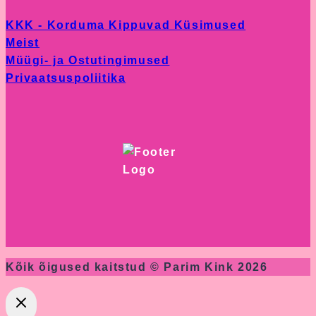
KKK - Korduma Kippuvad Küsimused
Meist
Müügi- ja Ostutingimused
Privaatsuspoliitika
Kõik õigused kaitstud © Parim Kink 2026