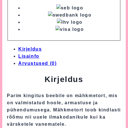
Kirjeldus
Lisainfo
Arvustused (0)
Kirjeldus
Parim kingitus beebile on mähkmetort, mis
on valmistatud hoole, armastuse ja
pühendumusega. Mähkmetort toob kindlasti
rõõmu nii uuele ilmakodanikule kui ka
värsketele vanematele.