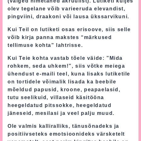
(valged nimetähed akrüülist). Lutiketi küljes
olev tegelane võib varieeruda elevandist,
pingviini, draakoni või lausa ükssarvikuni.
Kui Teil on lutiketi osas erisoove, siis selle
võib kirja panna makstes “märkused
tellimuse kohta” lahtrisse.
Kui Teie kohta vastab tõele väide: ”Mida
rohkem, seda uhkem!”, siis võtke meiega
ühendust e-maili teel, kuna lisaks lutiketile
on tortidele võimalik lisada ka beebile
mõeldud papusid, kroone, peapaelasid,
tutu seelikuid, villaseid käsitööna
heegeldatud pitssokke, heegeldatud
jäneseid, mesilasi ja veel palju muud.
Ole valmis kalliralliks, tänusõnadeks ja
positiivseteks emotsioonideks värsketelt