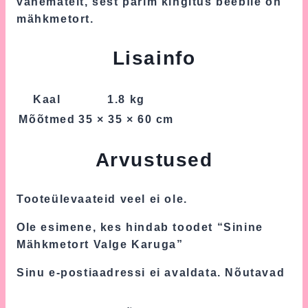
vanematelt, sest parim kingitus beebile on
mähkmetort.
Lisainfo
Kaal
1.8 kg
Mõõtmed
35 × 35 × 60 cm
Arvustused
Tooteülevaateid veel ei ole.
Ole esimene, kes hindab toodet “Sinine
Mähkmetort Valge Karuga”
Sinu e-postiaadressi ei avaldata.
Nõutavad
väljad on tähistatud
*
-ga