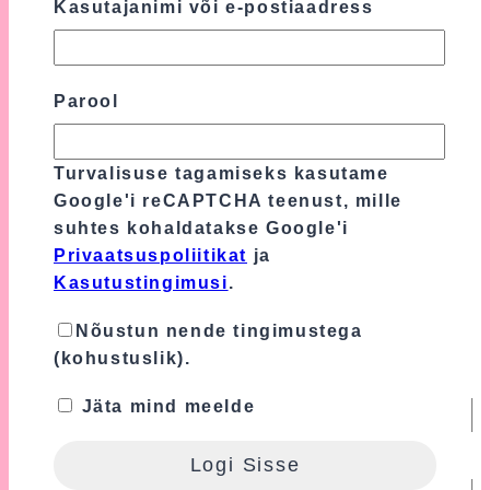
Kasutajanimi või e-postiaadress
Sinu hinnang
*
Sinu arvustus
*
Parool
Turvalisuse tagamiseks kasutame
Google'i reCAPTCHA teenust, mille
suhtes kohaldatakse Google'i
Privaatsuspoliitikat
ja
Kasutustingimusi
.
Nõustun nende tingimustega
(kohustuslik).
Nimi
*
Jäta mind meelde
E-post
*