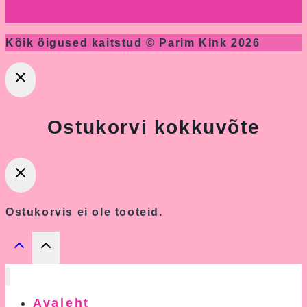
Kõik õigused kaitstud © Parim Kink 2026
Ostukorvi kokkuvõte
Ostukorvis ei ole tooteid.
Avaleht