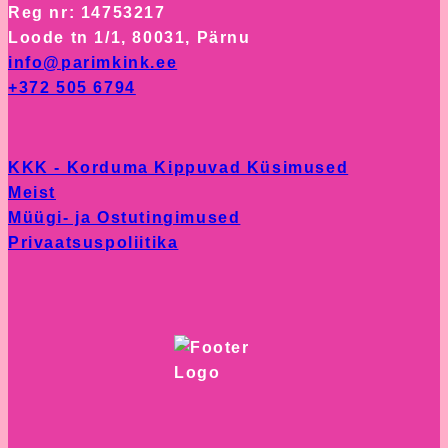
page
Reg nr: 14753217
options
Loode tn 1/1, 80031, Pärnu
may
info@parimkink.ee
be
+372 505 6794
chosen
on
the
KKK - Korduma Kippuvad Küsimused
product
Meist
page
Müügi- ja Ostutingimused
Privaatsuspoliitika