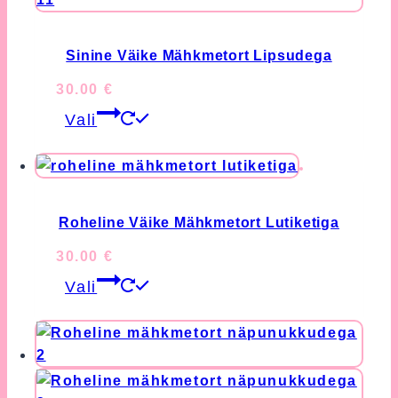
Sinine Väike Mähkmetort Lipsudega
30.00
€
This
Vali
product
has
multiple
variants.
The
Roheline Väike Mähkmetort Lutiketiga
options
30.00
€
may
This
Vali
be
product
chosen
has
on
multiple
the
variants.
product
The