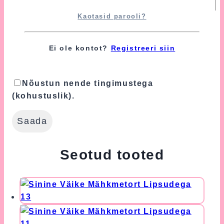
Kaotasid parooli?
Turvalisuse tagamiseks kasutame Google'i
reCAPTCHA teenust, mille suhtes
Ei ole kontot?
Registreeri siin
kohaldatakse Google'i
Privaatsuspoliitikat
ja
Kasutustingimusi
.
Nõustun nende tingimustega
(kohustuslik).
Seotud tooted