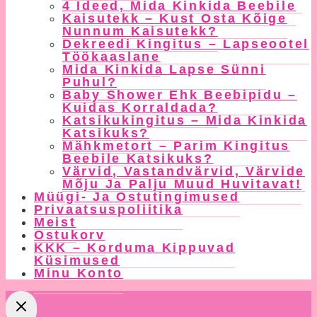
4 Ideed, Mida Kinkida Beebile
Kaisutekk – Kust Osta Kõige
Nunnum Kaisutekk?
Dekreedi Kingitus – Lapseootel
Töökaaslane
Mida Kinkida Lapse Sünni
Puhul?
Baby Shower Ehk Beebipidu –
Kuidas Korraldada?
Katsikukingitus – Mida Kinkida
Katsikuks?
Mähkmetort – Parim Kingitus
Beebile Katsikuks?
Värvid, Vastandvärvid, Värvide
Mõju Ja Palju Muud Huvitavat!
Müügi- Ja Ostutingimused
Privaatsuspoliitika
Meist
Ostukorv
KKK – Korduma Kippuvad
Küsimused
Minu Konto