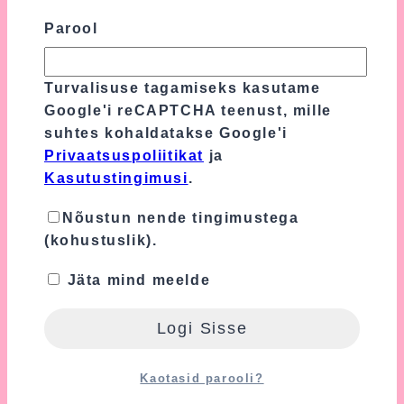
Turvalisuse tagamiseks kasutame Google'i
Parool
reCAPTCHA teenust, mille suhtes
kohaldatakse Google'i
Privaatsuspoliitikat
ja
Kasutustingimusi
.
Turvalisuse tagamiseks kasutame
Google'i reCAPTCHA teenust, mille
Nõustun nende tingimustega
suhtes kohaldatakse Google'i
(kohustuslik).
Privaatsuspoliitikat
ja
Kasutustingimusi
.
Nõustun nende tingimustega
Seotud tooted
(kohustuslik).
Jäta mind meelde
Kaotasid parooli?
Amigurumi Jänkupoiss Ja