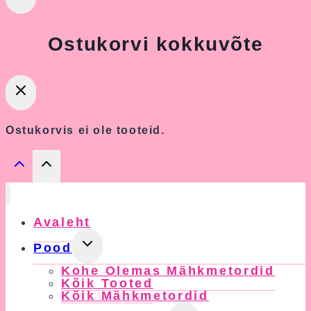
Ostukorvi kokkuvõte
Ostukorvis ei ole tooteid.
Avaleht
Toggle
Pood
Child
Kohe Olemas Mähkmetordid
Menu
Kõik Tooted
Kõik Mähkmetordid