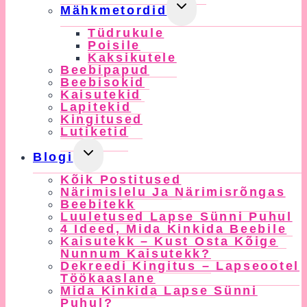
Toggle
Mähkmetordid
Child
Tüdrukule
Menu
Poisile
Kaksikutele
Beebipapud
Beebisokid
Kaisutekid
Lapitekid
Kingitused
Lutiketid
Toggle
Blogi
Child
Kõik Postitused
Menu
Närimislelu Ja Närimisrõngas
Beebitekk
Luuletused Lapse Sünni Puhul
4 Ideed, Mida Kinkida Beebile
Kaisutekk – Kust Osta Kõige
Nunnum Kaisutekk?
Dekreedi Kingitus – Lapseootel
Töökaaslane
Mida Kinkida Lapse Sünni
Puhul?