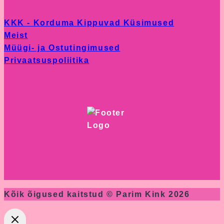
KKK - Korduma Kippuvad Küsimused
Meist
Müügi- ja Ostutingimused
Privaatsuspoliitika
Kõik õigused kaitstud © Parim Kink 2026