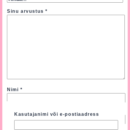
Sinu arvustus
*
Nimi
*
E-post
*
Kasutajanimi või e-postiaadress