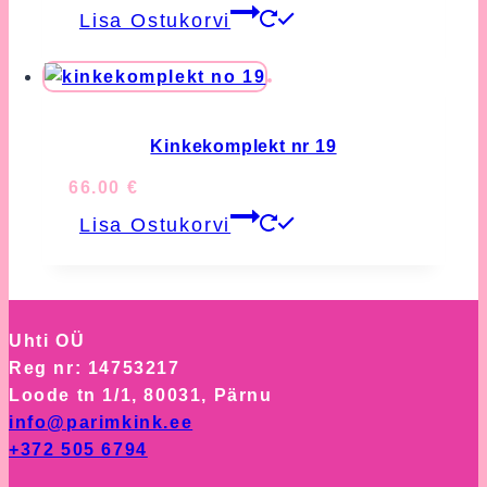
Lisa Ostukorvi
Kinkekomplekt nr 19
66.00
€
Lisa Ostukorvi
Uhti OÜ
Reg nr: 14753217
Loode tn 1/1, 80031, Pärnu
info@parimkink.ee
+372 505 6794